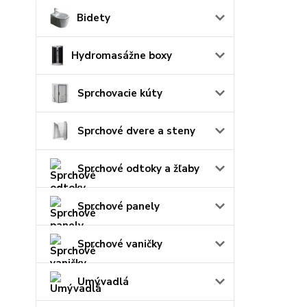
Bidety
Hydromasážne boxy
Sprchovacie kúty
Sprchové dvere a steny
Sprchové odtoky a žľaby
Sprchové panely
Sprchové vaničky
Umývadlá