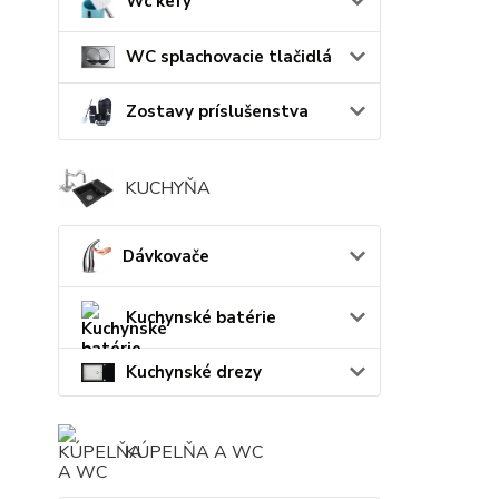
Wc kefy
WC splachovacie tlačidlá
Zostavy príslušenstva
KUCHYŇA
Dávkovače
Kuchynské batérie
Kuchynské drezy
KÚPELŇA A WC