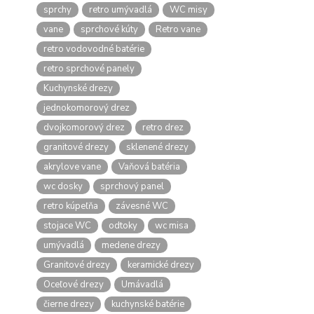
sprchy
retro umývadlá
WC misy
vane
sprchové kúty
Retro vane
retro vodovodné batérie
retro sprchové panely
Kuchynské drezy
jednokomorový drez
dvojkomorový drez
retro drez
granitové drezy
sklenené drezy
akrylove vane
Vaňová batéria
wc dosky
sprchový panel
retro kúpeľňa
závesné WC
stojace WC
odtoky
wc misa
umývadlá
medene drezy
Granitové drezy
keramické drezy
Oceľové drezy
Umávadlá
čierne drezy
kuchynské batérie