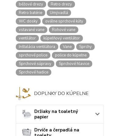
béžové drezy
Retro drezy
Retro batérie
Umývadlá
WC dosky
oválne sprchové kúty
vstavané vane
Rohové vane
ventilátor
kúpeľňový ventilátor
Inštalácia ventilátora
Vane
Sprchy
sprchové police
police do kúpeľne
Sprchové súpravy
Sprchové hlavice
Sprchové hadice
DOPLNKY DO KÚPELNE
Držiaky na toaletný
papier
Drviče a čerpadlá na
toalety