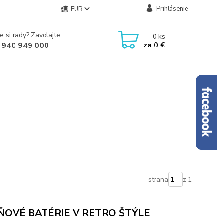
Prihlásenie
EUR
e si rady? Zavolajte.
0
ks
za
0 €
 940 949 000
strana
z 1
ŇOVÉ BATÉRIE V RETRO ŠTÝLE