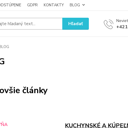
ODSTÚPENIE
GDPR
KONTAKTY
BLOG
Neviet
Hľadať
+421
BLOG
G
ovšie články
KUCHYNSKÉ A KÚPEĽ