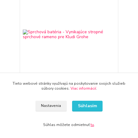
Tieto webové stránky využívajú na poskytovanie svojich služieb
súbory cookies.
Viac informácií
.
Sprchová batéria - Vynikajúce stropné sprchové
rameno pre Kludi Grohe
44,99 €
Súhlasím
Nastavenia
3-7 dni
36,58 €
bez DPH
Pridať do košíka
Súhlas môžete odmietnuť
tu
.