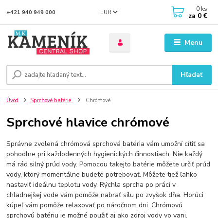
0
ks
EUR
+421 940 949 000
za
0 €
Menu
Hľadať
Úvod
Sprchové batérie
Chrómové
Sprchové hlavice chrómové
Správne zvolená chrómová sprchová batéria vám umožní cítiť sa
pohodlne pri každodenných hygienických činnostiach. Nie každý
má rád silný prúd vody. Pomocou takejto batérie môžete určiť prúd
vody, ktorý momentálne budete potrebovať. Môžete tiež ľahko
nastaviť ideálnu teplotu vody. Rýchla sprcha po práci v
chladnejšej vode vám pomôže nabrať silu po zvyšok dňa. Horúci
kúpeľ vám pomôže relaxovať po náročnom dni. Chrómovú
sprchovú batériu je možné použiť aj ako zdroj vody vo vani.