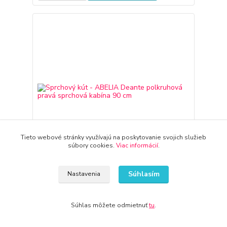
Tieto webové stránky využívajú na poskytovanie svojich služieb
súbory cookies.
Viac informácií
.
Súhlasím
Nastavenia
Sprchový kút - ABELIA Deante polkruhová pravá
sprchová kabína 90 cm
601,84 €
Súhlas môžete odmietnuť
tu
.
3-7 dni
489,30 €
bez DPH