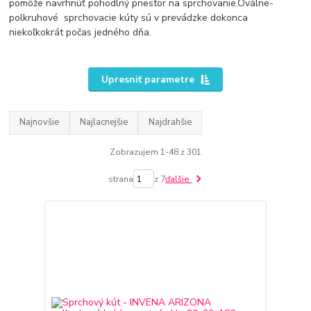
pomôže navrhnúť pohodlný priestor na sprchovanie.Oválne-
polkruhové sprchovacie kúty sú v prevádzke dokonca
niekoľkokrát počas jedného dňa.
Upresniť parametre
Najnovšie
Najlacnejšie
Najdrahšie
Zobrazujem 1-48 z 301
strana
z 7
ďalšie