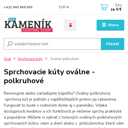
0
ks
EUR
+421 940 949 000
za
0 €
Menu
Hľadať
Úvod
Sprchovacie kúty
Oválne-polkruhové
Sprchovacie kúty oválne -
polkruhové
Renovujete alebo zariaďujete kúpeľňu? Oválny-polkruhový
sprchovy kút je jedným z najdôležitejších prvkov jej vybavenia.
Fungovať to bude v rodinnom dome aj v paneláku. Vďaka
dostupnosti modelov a ich funkčnosti je riešenie sprchy praktické
a populárne. Môžete si vybrať z hotových oválnych-polkruhových
sprchovacích kútov, stien a dverí alebo z príslušenstva, ktoré vám