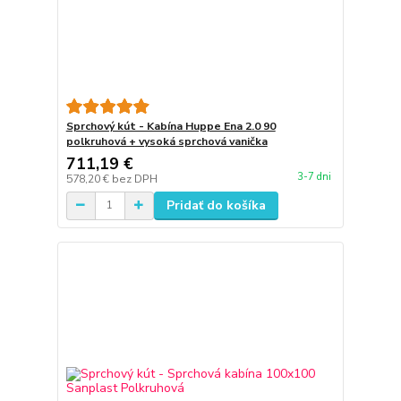
Sprchový kút - Kabína Huppe Ena 2.0 90
polkruhová + vysoká sprchová vanička
711,19 €
3-7 dni
578,20 €
bez DPH
Pridať do košíka