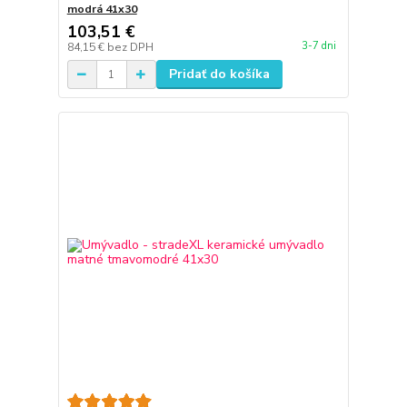
modrá 41x30
103,51 €
3-7 dni
84,15 €
bez DPH
Pridať do košíka