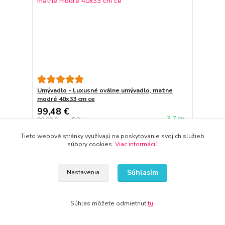
Umývadlo - Luxusné oválne umývadlo, matne
modré 40x33 cm ce
99,48 €
3-7 dni
80,88 €
bez DPH
Pridať do košíka
Tieto webové stránky využívajú na poskytovanie svojich služieb
súbory cookies.
Viac informácií
.
Súhlasím
Nastavenia
Súhlas môžete odmietnuť
tu
.