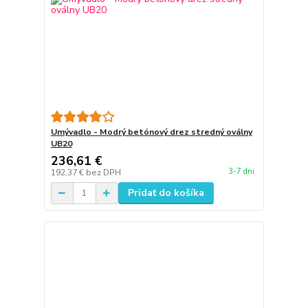
Umývadlo - Modrý betónový drez stredný oválny
UB20
236,61 €
3-7 dni
192,37 €
bez DPH
Pridať do košíka