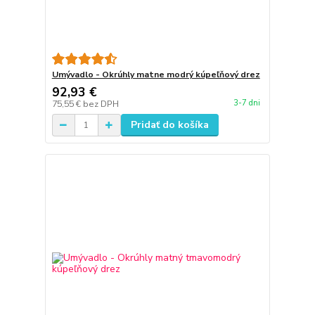
Umývadlo - Okrúhly matne modrý kúpeľňový drez
92,93 €
3-7 dni
75,55 €
bez DPH
Pridať do košíka