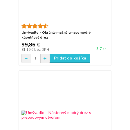
Umývadlo - Okrúhly matný tmavomodrý
kúpeľňový drez
99,86 €
3-7 dni
81,19 €
bez DPH
Pridať do košíka