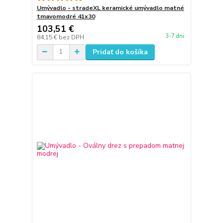
Umývadlo - stradeXL keramické umývadlo matné
tmavomodré 41x30
103,51 €
3-7 dni
84,15 €
bez DPH
Pridať do košíka