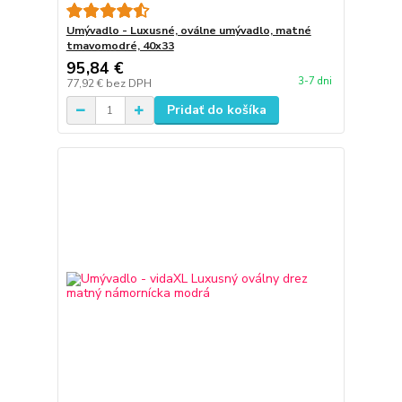
Umývadlo - Luxusné, oválne umývadlo, matné
tmavomodré, 40x33
95,84 €
3-7 dni
77,92 €
bez DPH
Pridať do košíka