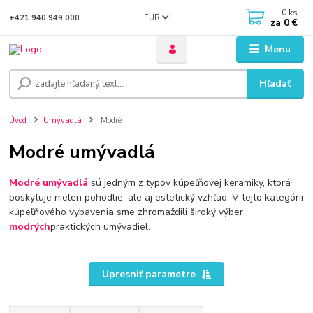
0
ks
EUR
+421 940 949 000
za
0 €
Menu
Hľadať
Úvod
Umývadlá
Modré
Modré umývadlá
Modré umývadlá
sú jedným z typov kúpeľňovej keramiky, ktorá
poskytuje nielen pohodlie, ale aj estetický vzhľad. V tejto kategórii
kúpeľňového vybavenia sme zhromaždili široký výber
modrých
praktických umývadiel.
Upresniť parametre