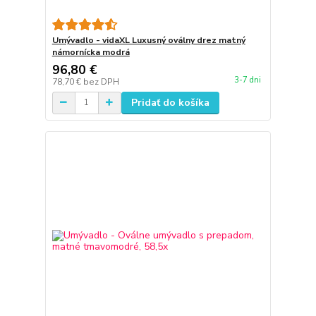
Umývadlo - vidaXL Luxusný oválny drez matný
námornícka modrá
96,80 €
3-7 dni
78,70 €
bez DPH
Pridať do košíka