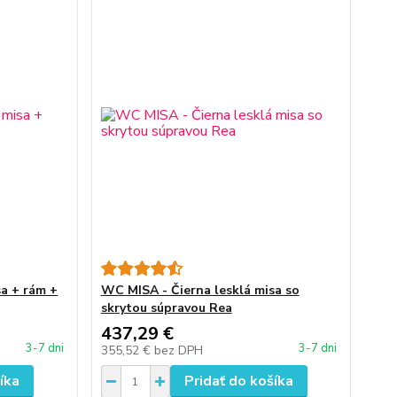
sa + rám +
WC MISA - Čierna lesklá misa so
skrytou súpravou Rea
437,29 €
3-7 dni
3-7 dni
355,52 €
bez DPH
íka
Pridať do košíka