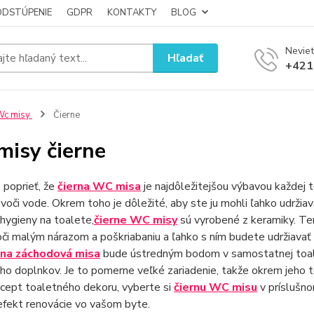
ODSTÚPENIE
GDPR
KONTAKTY
BLOG
Neviet
Hľadať
+421
Wc misy
Čierne
isy čierne
poprieť, že
čierna WC misa
je najdôležitejšou výbavou každej
voči vode. Okrem toho je dôležité, aby ste ju mohli ľahko udržiavať
 hygieny na toalete,
čierne WC misy
sú vyrobené z keramiky. Te
či malým nárazom a poškriabaniu a ľahko s ním budete udržiavať 
rna záchodová misa
bude ústredným bodom v samostatnej toale
eho doplnkov. Je to pomerne veľké zariadenie, takže okrem jeho 
cept toaletného dekoru, vyberte si
čiernu WC misu
v príslušno
efekt renovácie vo vašom byte.