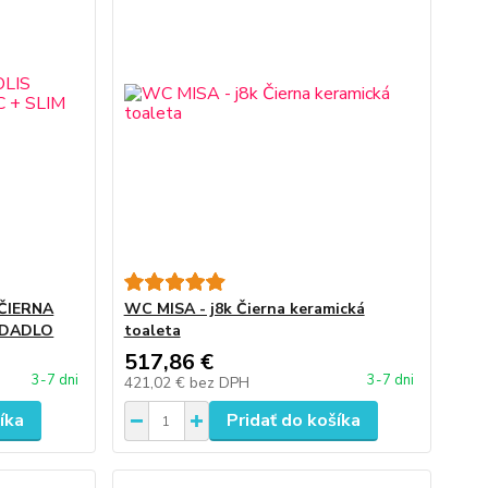
 ČIERNA
WC MISA - j8k Čierna keramická
EDADLO
toaleta
517,86 €
3-7 dni
3-7 dni
421,02 €
bez DPH
íka
Pridať do košíka