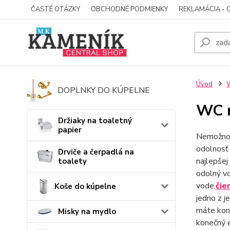
ČASTÉ OTÁZKY
OBCHODNÉ PODMIENKY
REKLAMÁCIA - 
Úvod
DOPLNKY DO KÚPELNE
WC m
Držiaky na toaletný
papier
Nemožno 
odolnosť 
Drviče a čerpadlá na
najlepšej
toalety
odolný vo
vode.
čie
Koše do kúpelne
jedno z j
máte kon
Misky na mydlo
konečný 