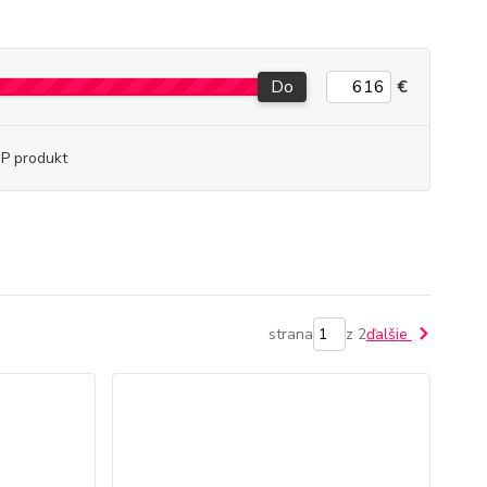
Do
€
P produkt
strana
z 2
ďalšie