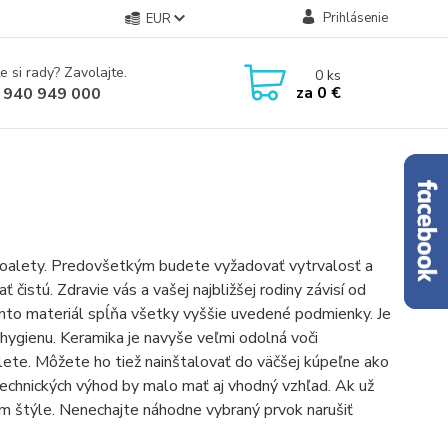
Prihlásenie
EUR
e si rady? Zavolajte.
0
ks
za
0 €
 940 949 000
 toalety. Predovšetkým budete vyžadovať vytrvalosť a
 čistú. Zdravie vás a vašej najbližšej rodiny závisí od
nto materiál spĺňa všetky vyššie uvedené podmienky. Je
hygienu. Keramika je navyše veľmi odolná voči
te. Môžete ho tiež nainštalovať do väčšej kúpeľne ako
technických výhod by malo mať aj vhodný vzhľad. Ak už
m štýle. Nenechajte náhodne vybraný prvok narušiť