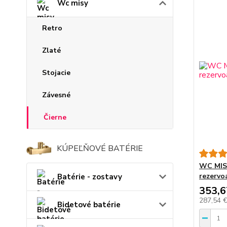
Wc misy
Retro
Zlaté
Stojacie
Závesné
Čierne
KÚPEĽŇOVÉ BATÉRIE
WC MISA
rezervo
Batérie - zostavy
353,6
287,54 
Bidetové batérie