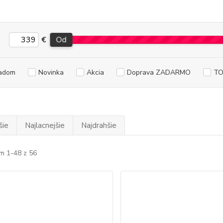
€
Od
adom
Novinka
Akcia
Doprava ZADARMO
TO
šie
Najlacnejšie
Najdrahšie
m 1-48 z 56