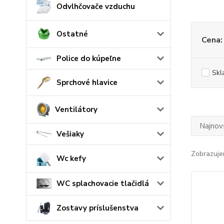
Odvlhčovače vzduchu
Ostatné
Cena:
Police do kúpeľne
Skl
Sprchové hlavice
Ventilátory
Najnov
Vešiaky
Zobrazuje
Wc kefy
WC splachovacie tlačidlá
Zostavy príslušenstva