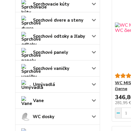
Sprchovacie kúty
Sprchové dvere a steny
Sprchové odtoky a žľaby
Sprchové panely
Sprchové vaničky
WC MIS
Umývadlá
čierne
346,8
Vane
281,95 
WC dosky