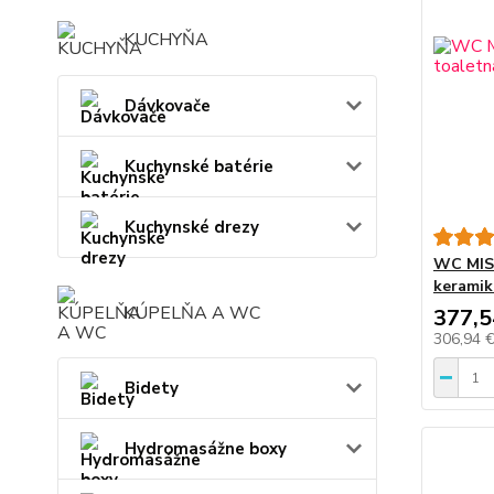
KUCHYŇA
Dávkovače
Kuchynské batérie
Kuchynské drezy
WC MISA
keramik
KÚPELŇA A WC
377,5
306,94 
Bidety
Hydromasážne boxy