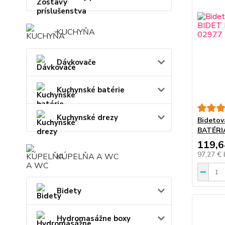
KUCHYŇA
Dávkovače
Kuchynské batérie
Kuchynské drezy
Bidetov
BATÉRI
119,6
97,27 €
KÚPELŇA A WC
Bidety
Hydromasážne boxy