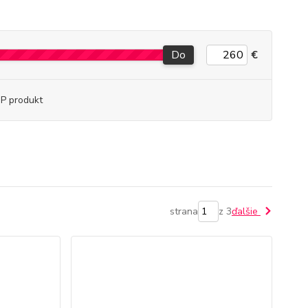
Do
€
P produkt
strana
z 3
ďalšie