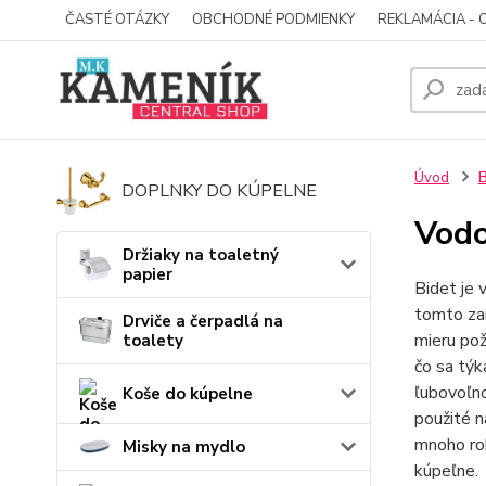
ČASTÉ OTÁZKY
OBCHODNÉ PODMIENKY
REKLAMÁCIA - 
Úvod
B
DOPLNKY DO KÚPELNE
Vodo
Držiaky na toaletný
papier
Bidet je 
tomto zar
Drviče a čerpadlá na
mieru pož
toalety
čo sa týk
ľubovoľno
Koše do kúpelne
použité n
mnoho rok
Misky na mydlo
kúpeľne.