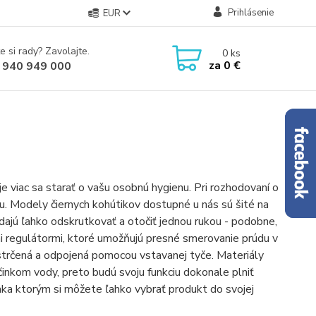
Prihlásenie
EUR
e si rady? Zavolajte.
0
ks
za
0 €
 940 949 000
 viac sa starať o vašu osobnú hygienu. Pri rozhodovaní o
iu. Modely čiernych kohútikov dostupné u nás sú šité na
dajú ľahko odskrutkovať a otočiť jednou rukou - podobne,
mi regulátormi, ktoré umožňujú presné smerovanie prúdu v
astrčená a odpojená pomocou vstavanej tyče. Materiály
činkom vody, preto budú svoju funkciu dokonale plniť
aka ktorým si môžete ľahko vybrať produkt do svojej