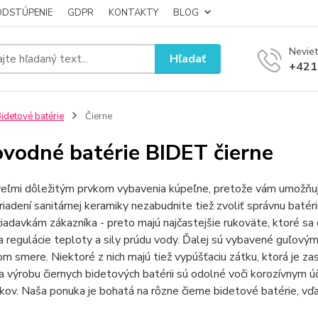
ODSTÚPENIE
GDPR
KONTAKTY
BLOG
Neviet
Hľadať
+421
idetové batérie
Čierne
vodné batérie BIDET čierne
veľmi dôležitým prvkom vybavenia kúpeľne, pretože vám umožňuje
iadení sanitárnej keramiky nezabudnite tiež zvoliť správnu batér
iadavkám zákazníka - preto majú najčastejšie rukoväte, ktoré sa 
a regulácie teploty a sily prúdu vody. Ďalej sú vybavené guľový
m smere. Niektoré z nich majú tiež vypúšťaciu zátku, ktorá je z
a výrobu čiernych bidetových batérii sú odolné voči korozívnym ú
ov. Naša ponuka je bohatá na rôzne čierne bidetové batérie, vď