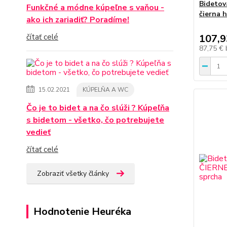
Bidetov
Funkčné a módne kúpeľne s vaňou -
čierna h
ako ich zariadiť? Poradíme!
čítať celé
107,9
87,75 €
15.02.2021
KÚPELŇA A WC
Čo je to bidet a na čo slúži ? Kúpeľňa
s bidetom - všetko, čo potrebujete
vedieť
čítať celé
Zobraziť všetky články
Hodnotenie Heuréka