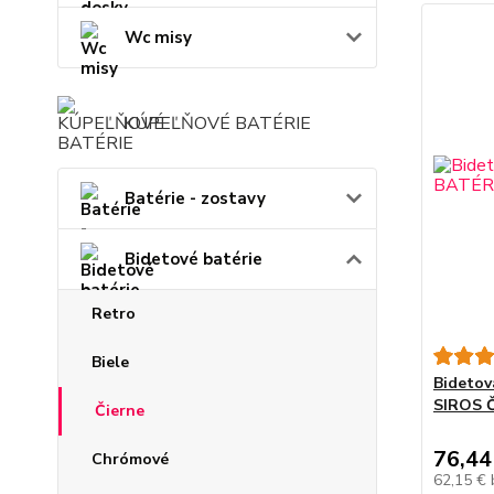
Wc misy
KÚPEĽŇOVÉ BATÉRIE
Batérie - zostavy
Bidetové batérie
Retro
Biele
Bidetov
SIROS 
Čierne
76,44
Chrómové
62,15 €