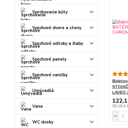
Sprchovacie kúty
Sprchové dvere a steny
Sprchové odtoky a žľaby
Sprchové panely
Sprchové vaničky
Bidetov
STOJAČ
Umývadlá
LAVEO 
122,1
Vane
99,28 €
WC dosky