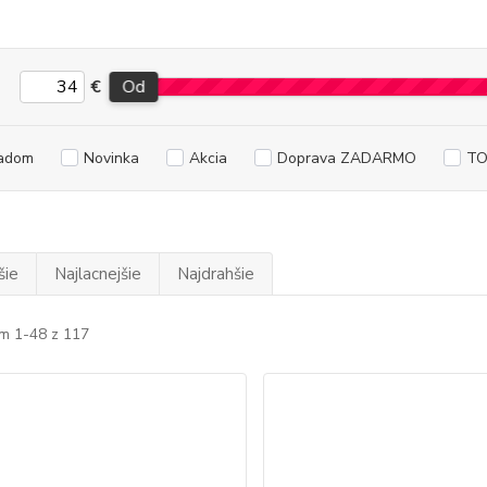
€
Od
adom
Novinka
Akcia
Doprava ZADARMO
TO
šie
Najlacnejšie
Najdrahšie
m 1-48 z 117