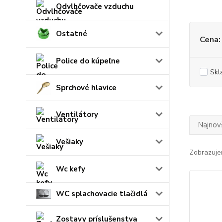
Odvlhčovače vzduchu
Ostatné
Cena:
Police do kúpeľne
Skl
Sprchové hlavice
Ventilátory
Najnov
Vešiaky
Zobrazuje
Wc kefy
WC splachovacie tlačidlá
Zostavy príslušenstva