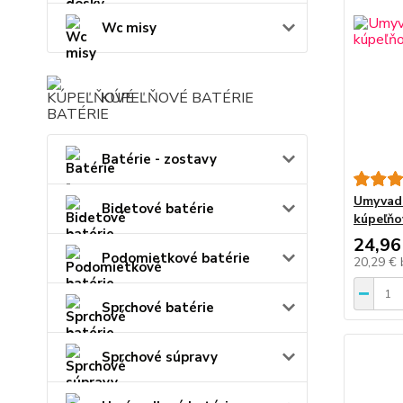
Wc misy
KÚPEĽŇOVÉ BATÉRIE
Batérie - zostavy
Umyvadl
Bidetové batérie
kúpeľňo
24,96
Podomietkové batérie
20,29 €
Sprchové batérie
Sprchové súpravy