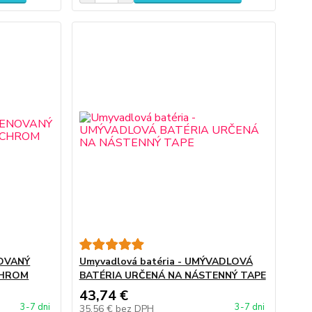
NOVANÝ
Umyvadlová batéria - UMÝVADLOVÁ
CHROM
BATÉRIA URČENÁ NA NÁSTENNÝ TAPE
43,74 €
3-7 dni
3-7 dni
35,56 €
bez DPH