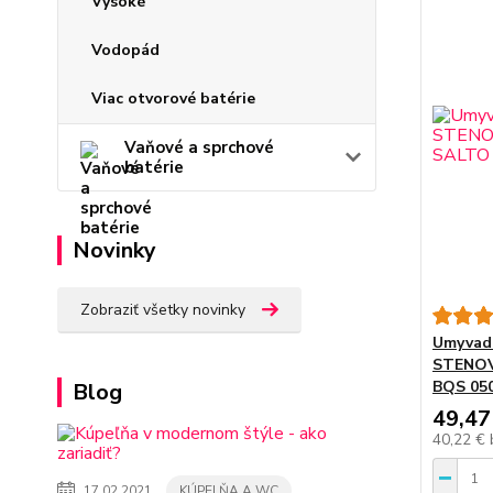
Vysoké
Vodopád
Viac otvorové batérie
Vaňové a sprchové
batérie
Novinky
Zobraziť všetky novinky
Umyvadl
STENOV
BQS 05
Blog
49,47
40,22 €
17.02.2021
KÚPELŇA A WC