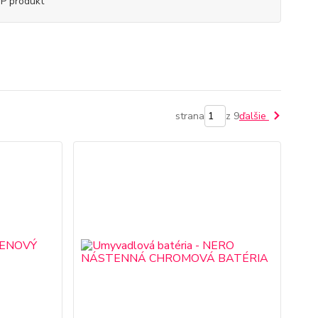
P produkt
strana
z 9
ďalšie