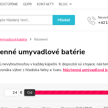
ODSTÚPENIE
GDPR
KONTAKTY
BLOG
Neviet
Hľadať
+421
mývadlové batérie
Nástenné
enné umyvadlové batérie
ú nevyhnutnosťou v každej kúpeľni. K dispozícii sú stojace, nás
ponúka výber z hľadiska farby a tvaru.
Nástenná umývadlová b
€
Od