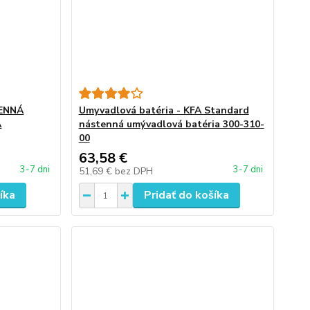
TENNÁ
Umyvadlová batéria - KFA Standard
A
nástenná umývadlová batéria 300-310-
00
63,58 €
3-7 dni
3-7 dni
51,69 €
bez DPH
íka
Pridať do košíka