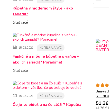
Kúpeľňa v modernom štýle - ako
zariadiť?
čítať celé
15.02.2021
KÚPELŇA A WC
Funkčné a módne kúpeľne s vaňou -
ako ich zariadiť? Poradíme!
čítať celé
Umyvadl
STENOV
15.02.2021
KÚPELŇA A WC
51,36
Čo je to bidet a na čo slúži ? Kúpeľňa
41,76 €