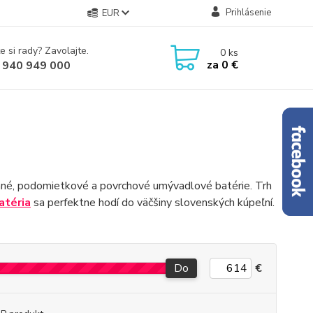
Prihlásenie
EUR
e si rady? Zavolajte.
0
ks
za
0 €
 940 949 000
tenné, podomietkové a povrchové umývadlové batérie. Trh
atéria
sa perfektne hodí do väčšiny slovenských kúpeľní.
Do
€