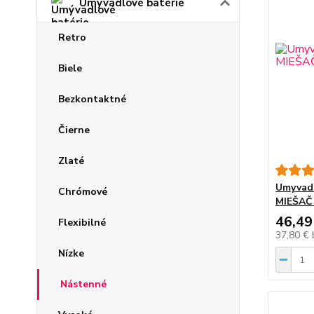
Umývadlové batérie
Retro
Biele
Bezkontaktné
Čierne
Zlaté
Umyvadl
Chrómové
MIEŠAČ
46,49
Flexibilné
37,80 €
Nízke
Nástenné