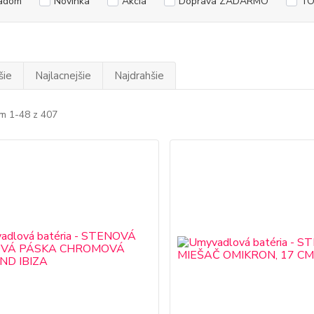
adom
Novinka
Akcia
Doprava ZADARMO
TO
šie
Najlacnejšie
Najdrahšie
m 1-48 z 407