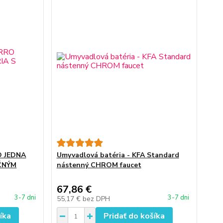
O JEDNA
Umyvadlová batéria - KFA Standard
ČNÝM
nástenný CHROM faucet
67,86 €
3-7 dni
3-7 dni
55,17 €
bez DPH
íka
Pridať do košíka