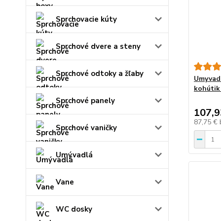
Sprchovacie kúty
Sprchové dvere a steny
Sprchové odtoky a žľaby
Umyvadl
kohútik
Sprchové panely
107,9
87,75 €
Sprchové vaničky
Umývadlá
Vane
WC dosky