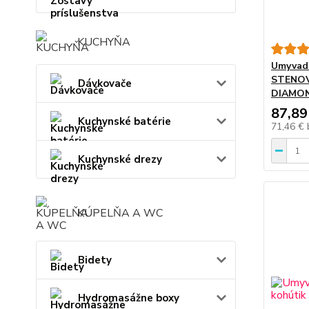
KUCHYŇA
Umyvadl
STENO
Dávkovače
DIAMON
87,89
Kuchynské batérie
71,46 €
Kuchynské drezy
KÚPELŇA A WC
Bidety
Hydromasážne boxy