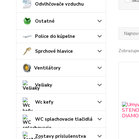
Skl
Odvlhčovače vzduchu
Ostatné
Najnov
Police do kúpeľne
Zobrazuje
Sprchové hlavice
Ventilátory
Vešiaky
Wc kefy
WC splachovacie tlačidlá
Zostavy príslušenstva