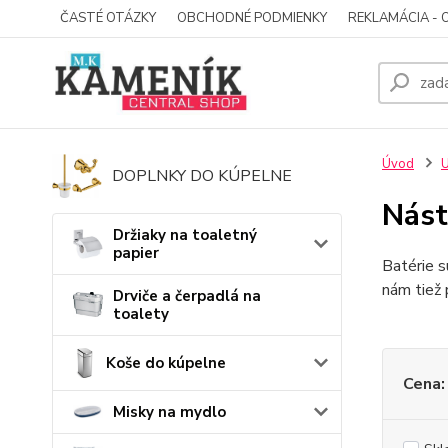
ČASTÉ OTÁZKY
OBCHODNÉ PODMIENKY
REKLAMÁCIA - 
Úvod
U
DOPLNKY DO KÚPELNE
Nást
Držiaky na toaletný
papier
Batérie s
nám tiež 
Drviče a čerpadlá na
toalety
Koše do kúpelne
Cena:
Misky na mydlo