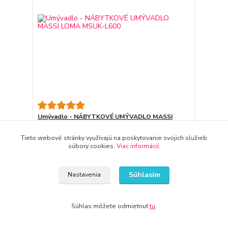
Umývadlo - NÁBYTKOVÉ UMÝVADLO MASSI
LOMA MSUK-L600
212,54 €
Tieto webové stránky využívajú na poskytovanie svojich služieb
3-7 dni
súbory cookies.
Viac informácií
.
172,80 €
bez DPH
Pridať do košíka
Súhlasím
Nastavenia
Súhlas môžete odmietnuť
tu
.