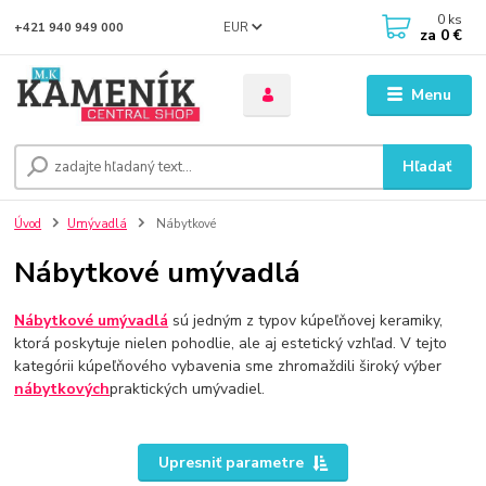
0
ks
EUR
+421 940 949 000
za
0 €
Menu
Hľadať
Úvod
Umývadlá
Nábytkové
Nábytkové umývadlá
Nábytkové umývadlá
sú jedným z typov kúpeľňovej keramiky,
ktorá poskytuje nielen pohodlie, ale aj estetický vzhľad. V tejto
kategórii kúpeľňového vybavenia sme zhromaždili široký výber
nábytkových
praktických umývadiel.
Upresniť parametre