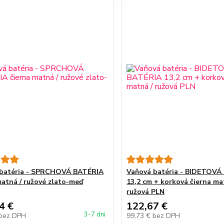
 batéria - SPRCHOVÁ BATÉRIA
Vaňová batéria - BIDETOVÁ
matná / ružové zlato-meď
13,2 cm + korková čierna ma
ružová PLN
4 €
122,67 €
3-7 dni
bez DPH
99,73 €
bez DPH