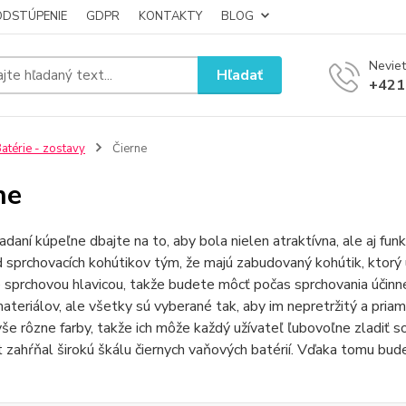
ODSTÚPENIE
GDPR
KONTAKTY
BLOG
Neviet
Hľadať
+421
atérie - zostavy
Čierne
ne
iadaní kúpeľne dbajte na to, aby bola nielen atraktívna, ale aj fu
od sprchovacích kohútikov tým, že majú zabudovaný kohútik, ktor
sprchovou hlavicou, takže budete môcť počas sprchovania účinne
ateriálov, ale všetky sú vyberané tak, aby im nepretržitý a pria
še rôzne farby, takže ich môže každý užívateľ ľubovoľne zladiť 
 zahŕňal širokú škálu čiernych vaňových batérií. Vďaka tomu bude