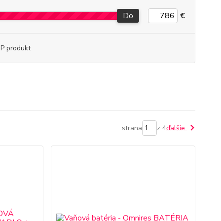
Do
€
P produkt
strana
z 4
ďalšie