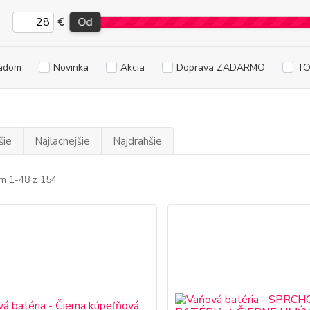
€
Od
adom
Novinka
Akcia
Doprava ZADARMO
TO
šie
Najlacnejšie
Najdrahšie
m 1-48 z 154