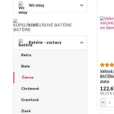
Wc misy
KÚPEĽŇOVÉ BATÉRIE
Batérie - zostavy
Retro
Biele
Vaňová
BATÉRIA
Čierne
zlato
122,6
Chrómové
99,73 €
Granitové
Zlaté