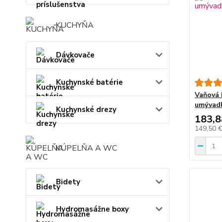
KUCHYŇA
Dávkovače
Kuchynské batérie
Vaňová 
umývad
Kuchynské drezy
183,8
149,50 
KÚPELŇA A WC
Bidety
Hydromasážne boxy