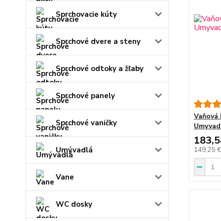
Sprchovacie kúty
Sprchové dvere a steny
Sprchové odtoky a žľaby
Sprchové panely
Vaňová 
Sprchové vaničky
Umyvadl
183,5
Umývadlá
149,25 
Vane
WC dosky