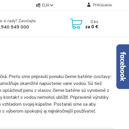
Prihlásenie
EUR
e si rady? Zavolajte.
0
ks
za
0 €
 940 949 000
nkčná. Preto sme pripravili ponuku čierne batérie-zostavy-
ý umožňuje okamžité napustenie vane vodou. Sú tiež
 opláchnuť penu z vlasov, čierne batérie sú vyrobené z
my kontakt s vodou nemohol ublížiť. Pripravené výrobky
so vzhľadom svojej kúpeľne. Postarali sme sa aby
 s výberom spokojný aj najnáročnejší používateľ.