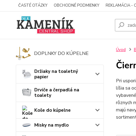
ČASTÉ OTÁZKY
OBCHODNÉ PODMIENKY
REKLAMÁCIA - 
Úvod
B
DOPLNKY DO KÚPELNE
Čier
Držiaky na toaletný
papier
Pri uspor
líšia sa 
Drviče a čerpadlá na
vybavené 
toalety
rôznych m
majú navy
Koše do kúpelne
sortiment
Misky na mydlo