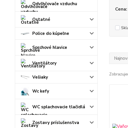
Odvlhčovače vzduchu
Cena:
Ostatné
Skl
Police do kúpeľne
Sprchové hlavice
Najnov
Ventilátory
Zobrazuje
Vešiaky
Wc kefy
WC splachovacie tlačidlá
Zostavy príslušenstva