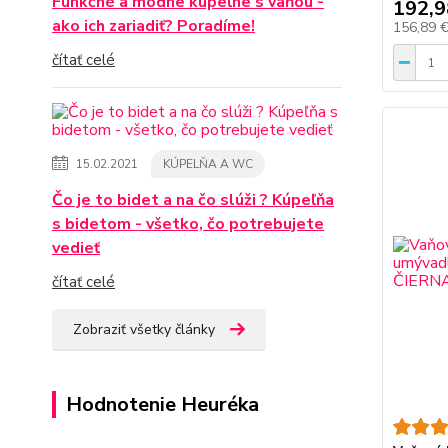
Funkčné a módne kúpeľne s vaňou -
192,9
ako ich zariadiť? Poradíme!
156,89 
čítať celé
15.02.2021
KÚPELŇA A WC
Čo je to bidet a na čo slúži ? Kúpeľňa
s bidetom - všetko, čo potrebujete
vedieť
čítať celé
Zobraziť všetky články
Hodnotenie Heuréka