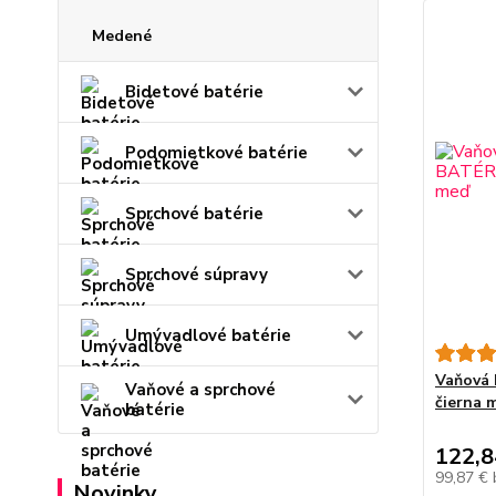
Medené
Bidetové batérie
Podomietkové batérie
Sprchové batérie
Sprchové súpravy
Umývadlové batérie
Vaňová
Vaňové a sprchové
čierna 
batérie
122,8
99,87 €
Novinky