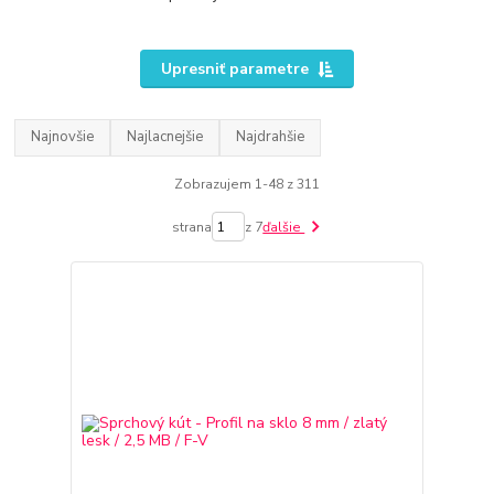
Upresniť parametre
Najnovšie
Najlacnejšie
Najdrahšie
Zobrazujem 1-48 z 311
strana
z 7
ďalšie