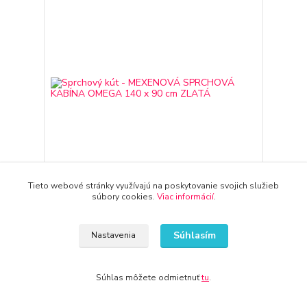
Tieto webové stránky využívajú na poskytovanie svojich služieb
súbory cookies.
Viac informácií
.
Sprchový kút - MEXENOVÁ SPRCHOVÁ KABÍNA
OMEGA 140 x 90 cm ZLATÁ
Súhlasím
Nastavenia
420,11 €
3-7 dni
341,55 €
bez DPH
Pridať do košíka
Súhlas môžete odmietnuť
tu
.