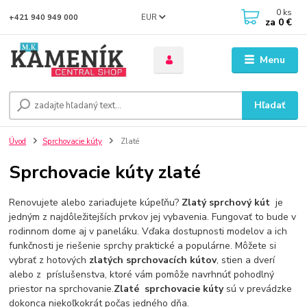
0
ks
EUR
+421 940 949 000
za
0 €
Menu
Hľadať
Úvod
Sprchovacie kúty
Zlaté
Sprchovacie kúty zlaté
Renovujete alebo zariaďujete kúpeľňu?
Zlatý sprchový kút
je
jedným z najdôležitejších prvkov jej vybavenia. Fungovať to bude v
rodinnom dome aj v paneláku. Vďaka dostupnosti modelov a ich
funkčnosti je riešenie sprchy praktické a populárne. Môžete si
vybrať z hotových
zlatých sprchovacích kútov
, stien a dverí
alebo z príslušenstva, ktoré vám pomôže navrhnúť pohodlný
priestor na sprchovanie.
Zlaté sprchovacie kúty
sú v prevádzke
dokonca niekoľkokrát počas jedného dňa.