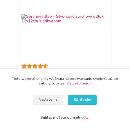
Sprchový žľab - Štvorcový sprchový odtok
12x12cm s odkvapom
Tieto webové stránky využívajú na poskytovanie svojich služieb
súbory cookies.
Viac informácií
.
61,11 €
3-7 dni
49,68 €
bez DPH
Pridať do košíka
Súhlasím
Nastavenia
Súhlas môžete odmietnuť
tu
.