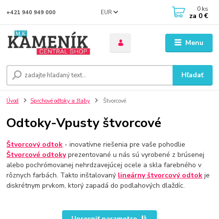
0
ks
EUR
+421 940 949 000
za
0 €
Menu
Hľadať
Úvod
Sprchové odtoky a žľaby
Štvorcové
Odtoky-Vpusty štvorcové
Štvorcový odtok
- inovatívne riešenia pre vaše pohodlie
Štvorcové odtoky
prezentované u nás sú vyrobené z brúsenej
alebo pochrómovanej nehrdzavejúcej ocele a skla farebného v
rôznych farbách. Takto inštalovaný
lineárny štvorcový odtok
je
diskrétnym prvkom, ktorý zapadá do podlahových dlaždíc.
Upresniť parametre