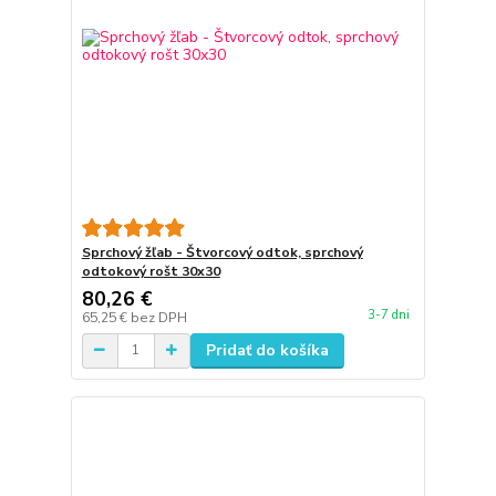
Sprchový žľab - Štvorcový odtok, sprchový
odtokový rošt 30x30
80,26 €
3-7 dni
65,25 €
bez DPH
Pridať do košíka