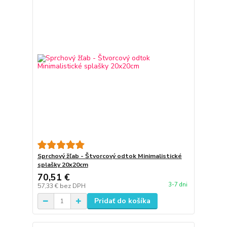
Sprchový žľab - Štvorcový odtok Minimalistické
splašky 20x20cm
70,51 €
3-7 dni
57,33 €
bez DPH
Pridať do košíka