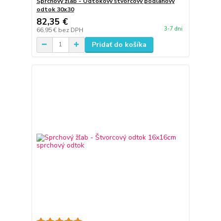
Sprchový žľab - Odtokový štvorcový podlahový
odtok 30x30
82,35 €
3-7 dni
66,95 €
bez DPH
Pridať do košíka