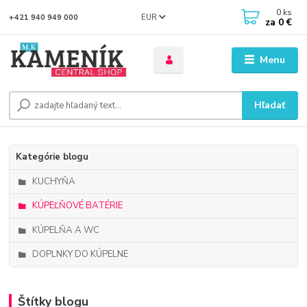
0
ks
EUR
+421 940 949 000
za
0 €
Menu
Hľadať
Kategórie blogu
KUCHYŇA
KÚPEĽŇOVÉ BATÉRIE
KÚPELŇA A WC
DOPLNKY DO KÚPELNE
Štítky blogu