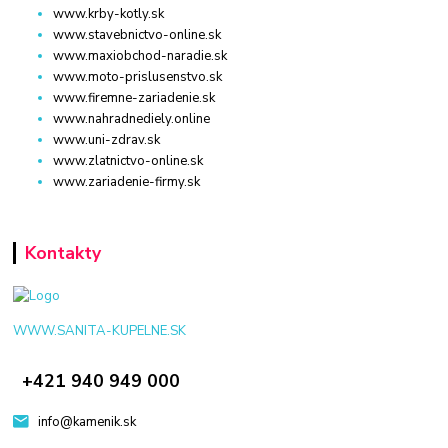
www.krby-kotly.sk
www.stavebnictvo-online.sk
www.maxiobchod-naradie.sk
www.moto-prislusenstvo.sk
www.firemne-zariadenie.sk
www.nahradnediely.online
www.uni-zdrav.sk
www.zlatnictvo-online.sk
www.zariadenie-firmy.sk
Kontakty
WWW.SANITA-KUPELNE.SK
+421 940 949 000
info@kamenik.sk