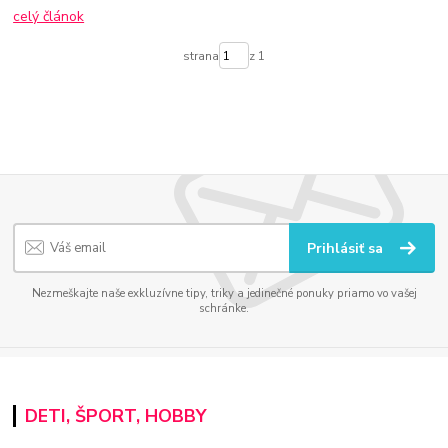
celý článok
strana
z 1
Prihlásiť sa
Nezmeškajte naše exkluzívne tipy, triky a jedinečné ponuky priamo vo vašej
schránke.
DETI, ŠPORT, HOBBY