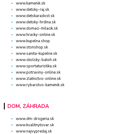
www.kamenik.sk
www.detsky-raj.sk
www.detskaradost.sk
www.detsky-hrdina.sk
www.domaci-milacik.sk
www.hracky-online.sk
www.kupelna.shop
www.stonshop.sk
www.sanita-kupelne.sk
www.skolsky-batoh.sk
www.sportaturistika.sk
www.potraviny-online.sk
www.zlatnictvo-online.sk
www.rybarstvo-kamenik.sk
DOM, ZÁHRADA
www.dm-drogeria.sk
www.kvalitnytovar.sk
www.najvypredaj.sk