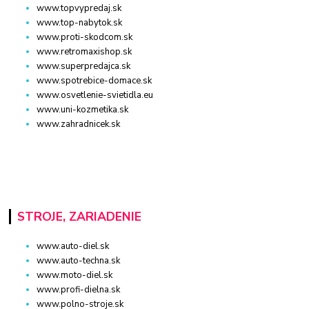
www.topvypredaj.sk
www.top-nabytok.sk
www.proti-skodcom.sk
www.retromaxishop.sk
www.superpredajca.sk
www.spotrebice-domace.sk
www.osvetlenie-svietidla.eu
www.uni-kozmetika.sk
www.zahradnicek.sk
STROJE, ZARIADENIE
www.auto-diel.sk
www.auto-techna.sk
www.moto-diel.sk
www.profi-dielna.sk
www.polno-stroje.sk