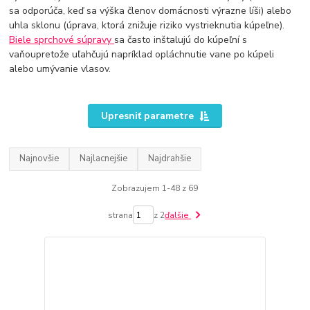
sa odporúča, keď sa výška členov domácnosti výrazne líši) alebo
uhla sklonu (úprava, ktorá znižuje riziko vystrieknutia kúpeľne).
Biele sprchové súpravy
sa často inštalujú do kúpeľní s
vaňoupretože uľahčujú napríklad opláchnutie vane po kúpeli
alebo umývanie vlasov.
Upresniť parametre
Najnovšie
Najlacnejšie
Najdrahšie
Zobrazujem 1-48 z 69
strana
z 2
ďalšie