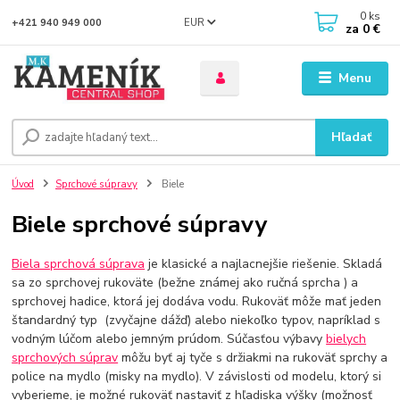
0
ks
EUR
+421 940 949 000
za
0 €
Menu
Hľadať
Úvod
Sprchové súpravy
Biele
Biele sprchové súpravy
Biela sprchová súprava
je klasické a najlacnejšie riešenie. Skladá
sa zo sprchovej rukoväte (bežne známej ako ručná sprcha ) a
sprchovej hadice, ktorá jej dodáva vodu. Rukoväť môže mať jeden
štandardný typ (zvyčajne dážď) alebo niekoľko typov, napríklad s
vodným lúčom alebo jemným prúdom. Súčasťou výbavy
bielych
sprchových súprav
môžu byť aj tyče s držiakmi na rukoväť sprchy a
police na mydlo (misky na mydlo). V závislosti od modelu, ktorý si
vyberieme, je možné rukoväť nastaviť z hľadiska výšky (možnosť