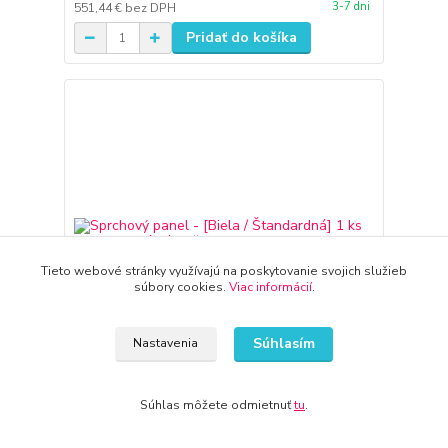
3-7 dni
551,44 €
bez DPH
Pridať do košíka
Tieto webové stránky využívajú na poskytovanie svojich služieb
súbory cookies.
Viac informácií
.
Súhlasím
Nastavenia
Súhlas môžete odmietnuť
tu
.
Sprchový panel - [Biela / Štandardná] 1 ks
nastaviteľná kúpeľňa