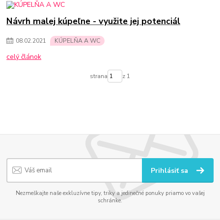
Návrh malej kúpeľne - využite jej potenciál
08
.
02
.
2021
KÚPELŇA A WC
celý článok
strana
z 1
Prihlásiť sa
Nezmeškajte naše exkluzívne tipy, triky a jedinečné ponuky priamo vo vašej
schránke.