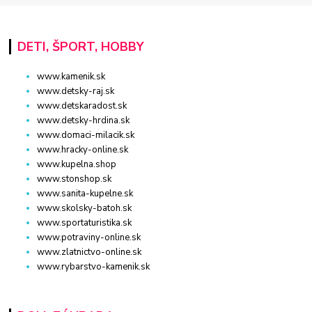
DETI, ŠPORT, HOBBY
www.kamenik.sk
www.detsky-raj.sk
www.detskaradost.sk
www.detsky-hrdina.sk
www.domaci-milacik.sk
www.hracky-online.sk
www.kupelna.shop
www.stonshop.sk
www.sanita-kupelne.sk
www.skolsky-batoh.sk
www.sportaturistika.sk
www.potraviny-online.sk
www.zlatnictvo-online.sk
www.rybarstvo-kamenik.sk