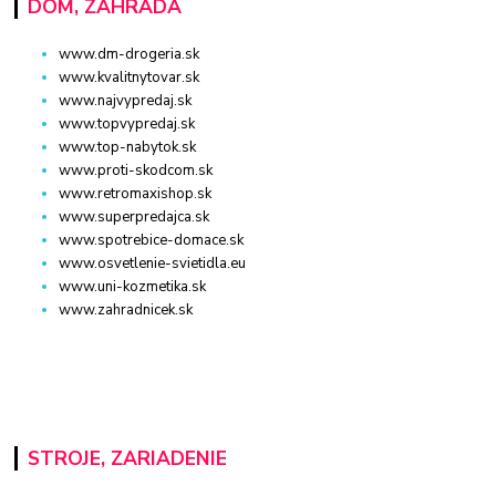
DOM, ZÁHRADA
www.dm-drogeria.sk
www.kvalitnytovar.sk
www.najvypredaj.sk
www.topvypredaj.sk
www.top-nabytok.sk
www.proti-skodcom.sk
www.retromaxishop.sk
www.superpredajca.sk
www.spotrebice-domace.sk
www.osvetlenie-svietidla.eu
www.uni-kozmetika.sk
www.zahradnicek.sk
STROJE, ZARIADENIE