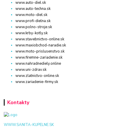
www.auto-diel.sk
www.auto-techna.sk
www.moto-diel.sk
www.profi-dielna.sk
www.polno-stroje.sk
www.krby-kotly.sk
www.stavebnictvo-online.sk
www.maxiobchod-naradie.sk
www.moto-prislusenstvo.sk
www.firemne-zariadenie.sk
www.nahradnediely.online
www.uni-zdrav.sk
www.zlatnictvo-online.sk
www.zariadenie-firmy.sk
Kontakty
WWW.SANITA-KUPELNE.SK