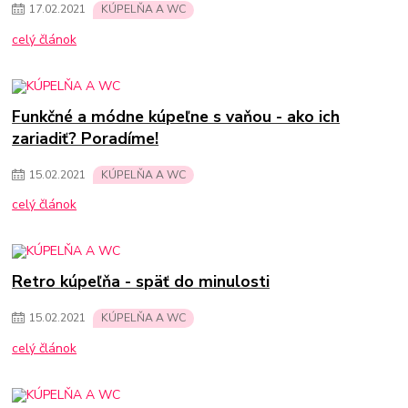
17
.
02
.
2021
KÚPELŇA A WC
celý článok
Funkčné a módne kúpeľne s vaňou - ako ich
zariadiť? Poradíme!
15
.
02
.
2021
KÚPELŇA A WC
celý článok
Retro kúpeľňa - späť do minulosti
15
.
02
.
2021
KÚPELŇA A WC
celý článok