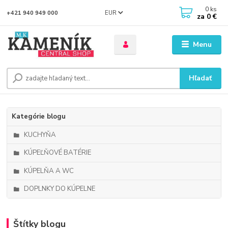
0
ks
EUR
+421 940 949 000
za
0 €
Menu
Hľadať
Kategórie blogu
KUCHYŇA
KÚPEĽŇOVÉ BATÉRIE
KÚPELŇA A WC
DOPLNKY DO KÚPELNE
Štítky blogu