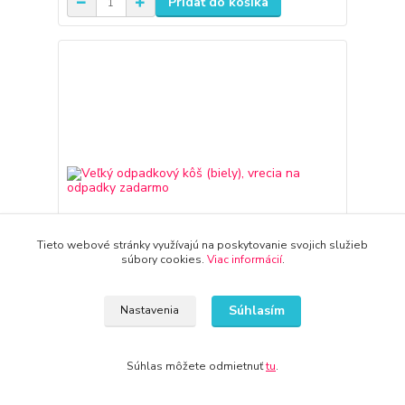
Pridať do košíka
Tieto webové stránky využívajú na poskytovanie svojich služieb
súbory cookies.
Viac informácií
.
Súhlasím
Nastavenia
Veľký odpadkový kôš (biely), vrecia na odpadky
zadarmo
Súhlas môžete odmietnuť
tu
.
47,82 €
3-7 dni
38,88 €
bez DPH