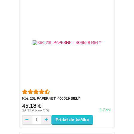
Kôš 23L PAPERNET 406629 BIELY
45,18 €
3-7 dni
36,73 €
bez DPH
Pridať do košíka