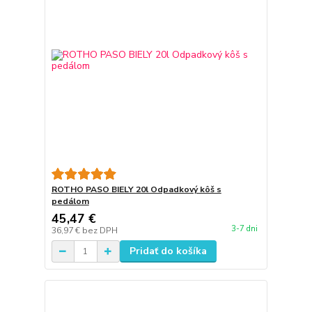
ROTHO PASO BIELY 20l Odpadkový kôš s
pedálom
45,47 €
3-7 dni
36,97 €
bez DPH
Pridať do košíka