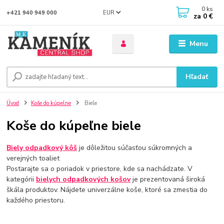
0
ks
EUR
+421 940 949 000
za
0 €
Menu
Hľadať
Úvod
Koše do kúpelne
Biele
Koše do kúpeľne biele
Biely odpadkový kôš
je dôležitou súčasťou súkromných a
verejných toaliet
Postarajte sa o poriadok v priestore, kde sa nachádzate. V
kategórii
bielych odpadkových košov
je prezentovaná široká
škála produktov. Nájdete univerzálne koše, ktoré sa zmestia do
každého priestoru.