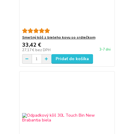
Smetný kôš z bieleho kovu so srdiečkom
33,42 €
3-7 dni
27,17 €
bez DPH
Pridať do košíka