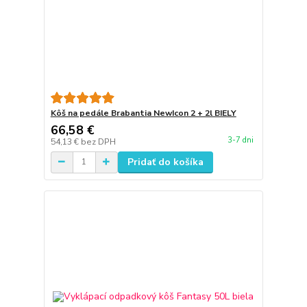
Kôš na pedále Brabantia NewIcon 2 + 2l BIELY
66,58 €
3-7 dni
54,13 €
bez DPH
Pridať do košíka