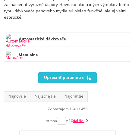
zaznamenať výrazné úspory. Rovnako ako u iných výrobkov tohto
typu, dávkovače penového mydla sú nielen funkčné, ale aj veľmi
estetické.
Automatické dávkovače
Manuálne
Upresniť parametre
Najnovšie
Najlacnejšie
Najdrahšie
Zobrazujem 1-48 z 450
strana
z 10
ďalšie