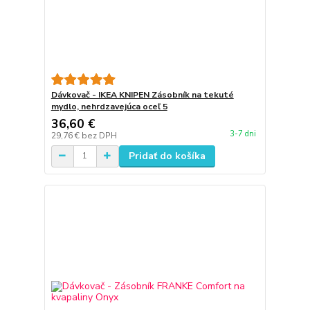
Dávkovač - IKEA KNIPEN Zásobník na tekuté
mydlo, nehrdzavejúca oceľ 5
36,60 €
3-7 dni
29,76 €
bez DPH
Pridať do košíka