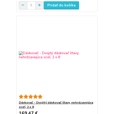
Pridať do košíka
Dávkovač - Dvojitý dávkovač šťavy, nehrdzavejúca
oceľ, 2 x 8
169,47 €