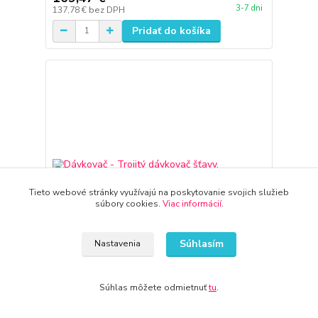
3-7 dni
137,78 €
bez DPH
Pridať do košíka
Tieto webové stránky využívajú na poskytovanie svojich služieb
súbory cookies.
Viac informácií
.
Súhlasím
Nastavenia
Súhlas môžete odmietnuť
tu
.
Dávkovač - Trojitý dávkovač šťavy, nehrdzavejúca
oceľ, 3 x 8