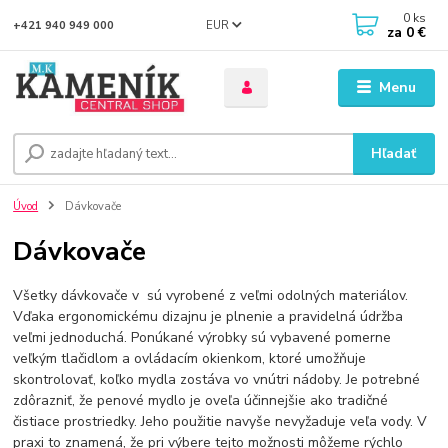
0
ks
EUR
+421 940 949 000
za
0 €
Menu
Hľadať
Úvod
Dávkovače
Dávkovače
Všetky dávkovače v sú vyrobené z veľmi odolných materiálov.
Vďaka ergonomickému dizajnu je plnenie a pravidelná údržba
veľmi jednoduchá. Ponúkané výrobky sú vybavené pomerne
veľkým tlačidlom a ovládacím okienkom, ktoré umožňuje
skontrolovať, koľko mydla zostáva vo vnútri nádoby. Je potrebné
zdôrazniť, že penové mydlo je oveľa účinnejšie ako tradičné
čistiace prostriedky. Jeho použitie navyše nevyžaduje veľa vody. V
praxi to znamená, že pri výbere tejto možnosti môžeme rýchlo