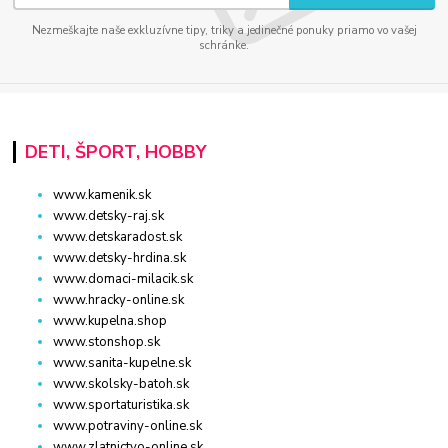
Nezmeškajte naše exkluzívne tipy, triky a jedinečné ponuky priamo vo vašej
schránke.
DETI, ŠPORT, HOBBY
www.kamenik.sk
www.detsky-raj.sk
www.detskaradost.sk
www.detsky-hrdina.sk
www.domaci-milacik.sk
www.hracky-online.sk
www.kupelna.shop
www.stonshop.sk
www.sanita-kupelne.sk
www.skolsky-batoh.sk
www.sportaturistika.sk
www.potraviny-online.sk
www.zlatnictvo-online.sk