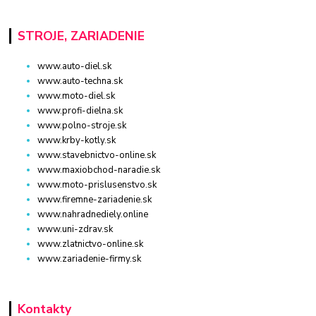
STROJE, ZARIADENIE
www.auto-diel.sk
www.auto-techna.sk
www.moto-diel.sk
www.profi-dielna.sk
www.polno-stroje.sk
www.krby-kotly.sk
www.stavebnictvo-online.sk
www.maxiobchod-naradie.sk
www.moto-prislusenstvo.sk
www.firemne-zariadenie.sk
www.nahradnediely.online
www.uni-zdrav.sk
www.zlatnictvo-online.sk
www.zariadenie-firmy.sk
Kontakty