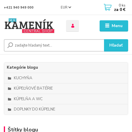
0
ks
EUR
+421 940 949 000
za
0 €
Menu
Hľadať
Kategórie blogu
KUCHYŇA
KÚPEĽŇOVÉ BATÉRIE
KÚPELŇA A WC
DOPLNKY DO KÚPELNE
Štítky blogu