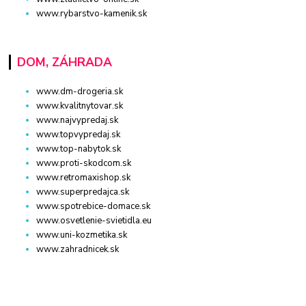
www.rybarstvo-kamenik.sk
DOM, ZÁHRADA
www.dm-drogeria.sk
www.kvalitnytovar.sk
www.najvypredaj.sk
www.topvypredaj.sk
www.top-nabytok.sk
www.proti-skodcom.sk
www.retromaxishop.sk
www.superpredajca.sk
www.spotrebice-domace.sk
www.osvetlenie-svietidla.eu
www.uni-kozmetika.sk
www.zahradnicek.sk