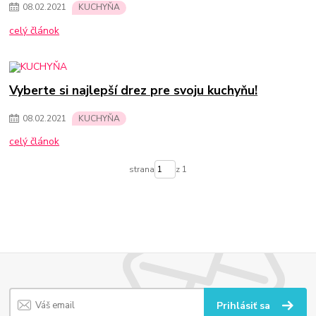
08
.
02
.
2021
KUCHYŇA
celý článok
Vyberte si najlepší drez pre svoju kuchyňu!
08
.
02
.
2021
KUCHYŇA
celý článok
strana
z 1
Prihlásiť sa