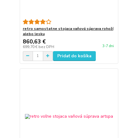
retro samostatne stojaca vaňová súprava rohoží
alebo lesku
860,63 €
3-7 dni
699,70 €
bez DPH
Pridať do košíka