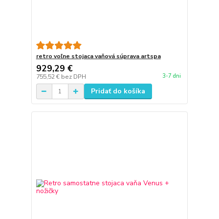
retro voľne stojaca vaňová súprava artspa
929,29 €
3-7 dni
755,52 €
bez DPH
Pridať do košíka