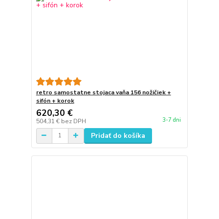
retro samostatne stojaca vaňa 156 nožičiek +
sifón + korok
620,30 €
3-7 dni
504,31 €
bez DPH
Pridať do košíka