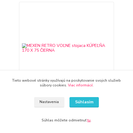
Tieto webové stránky využívajú na poskytovanie svojich služieb
súbory cookies.
Viac informácií
.
Súhlasím
Nastavenia
MEXEN RETRO VOĽNE stojaca KÚPEĽŇA 170 X 75
ČIERNA
671,46 €
3-7 dni
Súhlas môžete odmietnuť
tu
.
545,90 €
bez DPH
Pridať do košíka