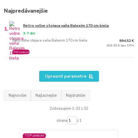
Najpredávanejšie
Retro voľne stojaca vaňa Balexim 170 cm biela
1.
3-7 dni
Retro voľne stojaca vaňa Balexim 170 cm biela
994,52 €
808,55 € bez DPH
TOP produkt
Upresniť parametre
Najnovšie
Najlacnejšie
Najdrahšie
Zobrazujem 1-32 z 32
strana
z 1
TOP produkt