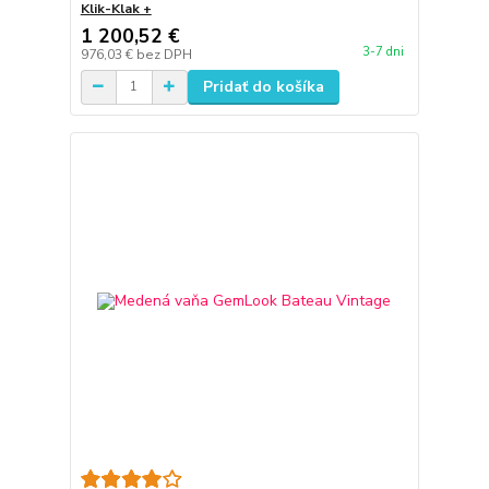
Klik-Klak +
1 200,52 €
3-7 dni
976,03 €
bez DPH
Pridať do košíka