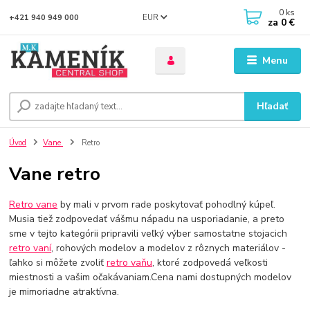
0
ks
EUR
+421 940 949 000
za
0 €
Menu
Hľadať
Úvod
Vane
Retro
Vane retro
Retro vane
by mali v prvom rade poskytovať pohodlný kúpeľ.
Musia tiež zodpovedať vášmu nápadu na usporiadanie, a preto
sme v tejto kategórii pripravili veľký výber samostatne stojacich
retro vaní
, rohových modelov a modelov z rôznych materiálov -
ľahko si môžete zvoliť
retro vaňu
, ktoré zodpovedá veľkosti
miestnosti a vašim očakávaniam.Cena nami dostupných modelov
je mimoriadne atraktívna.