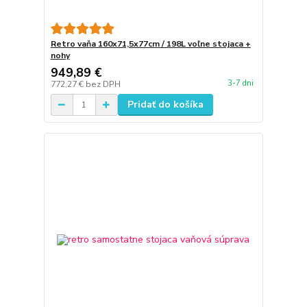
Retro vaňa 160x71,5x77cm / 198L voľne stojaca +
nohy
949,89 €
3-7 dni
772,27 €
bez DPH
Pridať do košíka