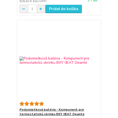
3-7 dni
826,63 €
bez DPH
Pridať do košíka
Podomietková batéria - Komponent pre
termostatickú skrinku BXY 0EAT Deante