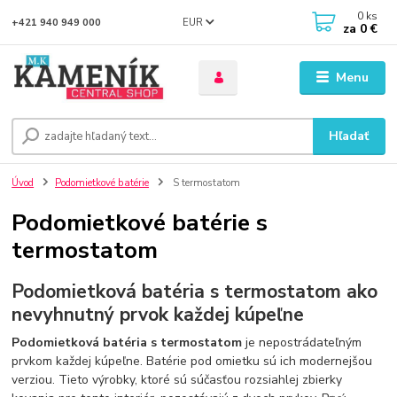
0
ks
EUR
+421 940 949 000
za
0 €
Menu
Hľadať
Úvod
Podomietkové batérie
S termostatom
Podomietkové batérie s
termostatom
Podomietková batéria s termostatom ako
nevyhnutný prvok každej kúpeľne
Podomietková batéria s termostatom
je nepostrádateľným
prvkom každej kúpeľne. Batérie pod omietku sú ich modernejšou
verziou. Tieto výrobky, ktoré sú súčasťou rozsiahlej zbierky