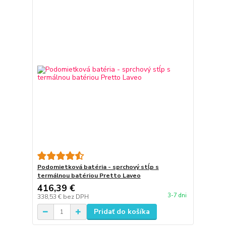
Podomietková batéria - sprchový stĺp s
termálnou batériou Pretto Laveo
416,39 €
3-7 dni
338,53 €
bez DPH
Pridať do košíka