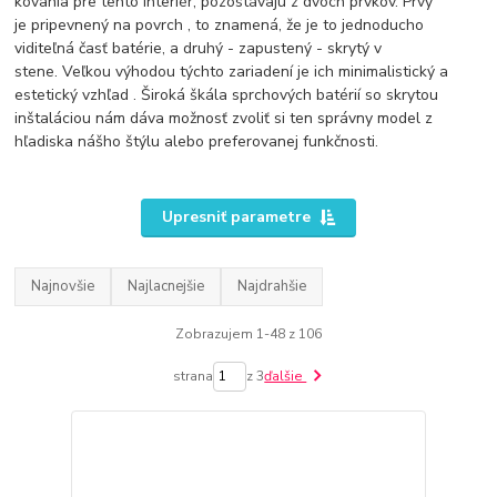
kovania pre tento interiér, pozostávajú z dvoch prvkov. Prvý
je pripevnený na povrch , to znamená, že je to jednoducho
viditeľná časť batérie, a druhý - zapustený - skrytý v
stene. Veľkou výhodou týchto zariadení je ich minimalistický a
estetický vzhľad . Široká škála sprchových batérií so skrytou
inštaláciou nám dáva možnosť zvoliť si ten správny model z
hľadiska nášho štýlu alebo preferovanej funkčnosti.
Upresniť parametre
Najnovšie
Najlacnejšie
Najdrahšie
Zobrazujem 1-48 z 106
strana
z 3
ďalšie