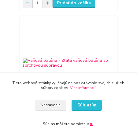
Pridať do košíka
Tieto webové stránky využívajú na poskytovanie svojich služieb
súbory cookies.
Viac informácií
.
Súhlasím
Nastavenia
Vaňová batéria - Zlatá vaňová batéria so
Súhlas môžete odmietnuť
tu
.
sprchovou súpravou
105,12 €