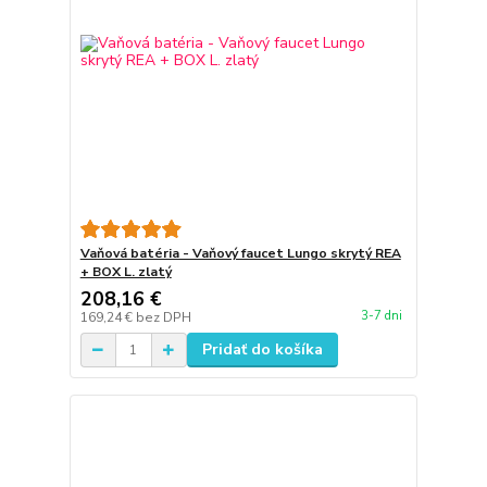
Vaňová batéria - Vaňový faucet Lungo skrytý REA
+ BOX L. zlatý
208,16 €
3-7 dni
169,24 €
bez DPH
Pridať do košíka