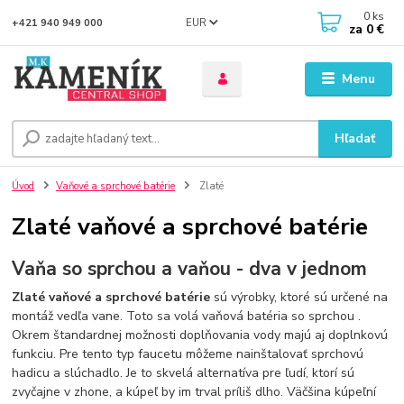
0
ks
EUR
+421 940 949 000
za
0 €
Menu
Hľadať
Úvod
Vaňové a sprchové batérie
Zlaté
Zlaté vaňové a sprchové batérie
Vaňa so sprchou a vaňou - dva v jednom
Zlaté vaňové a sprchové batérie
sú výrobky, ktoré sú určené na
montáž vedľa vane. Toto sa volá vaňová batéria so sprchou .
Okrem štandardnej možnosti doplňovania vody majú aj doplnkovú
funkciu. Pre tento typ faucetu môžeme nainštalovať sprchovú
hadicu a slúchadlo. Je to skvelá alternatíva pre ľudí, ktorí sú
zvyčajne v zhone, a kúpeľ by im trval príliš dlho. Väčšina kúpeľní