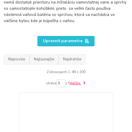
nemá dostatok priestoru na inštaláciu samostatnej vane a sprchy
so samostatnými kohútikmi, preto sa veľmi často používa
nástenná vaňová batéria so sprchou, ktorá sa nachádza vo
väčšine bytov, kde je kúpeľňa s vaňou.
Upresniť parametre
Najnovšie
Najlacnejšie
Najdrahšie
Zobrazujem 1-48 z 200
strana
z 5
ďalšie