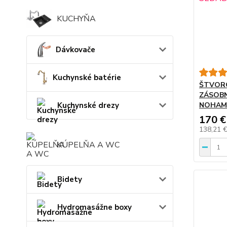
KUCHYŇA
Dávkovače
Kuchynské batérie
ŠTVOR
ZÁSOBN
NOHAM
Kuchynské drezy
170 €
138,21 
KÚPELŇA A WC
Bidety
Hydromasážne boxy