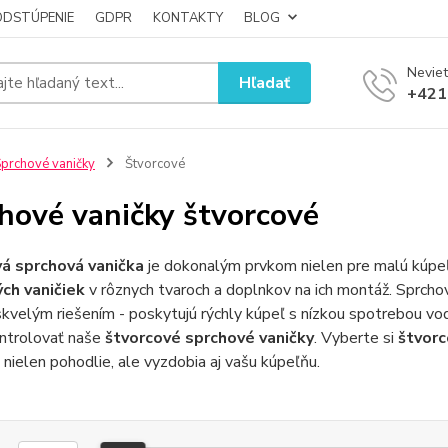
ODSTÚPENIE
GDPR
KONTAKTY
BLOG
Neviet
Hľadať
+421
prchové vaničky
Štvorcové
hové vaničky štvorcové
á sprchová vanička
je dokonalým prvkom nielen pre malú kúpeľn
ch vaničiek
v rôznych tvaroch a doplnkov na ich montáž. Sprchov
kvelým riešením - poskytujú rýchly kúpeľ s nízkou spotrebou vod
ontrolovať naše
štvorcové sprchové vaničky
. Vyberte si
štvorc
nielen pohodlie, ale vyzdobia aj vašu kúpeľňu.