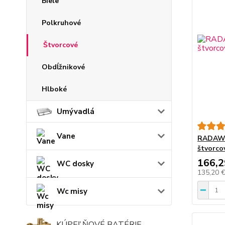
Biele
Polkruhové
Štvorcové
Obdĺžnikové
Hlboké
Umývadlá
Vane
RADAWA
štvorco
166,2
WC dosky
135,20 
Wc misy
KÚPEĽŇOVÉ BATÉRIE