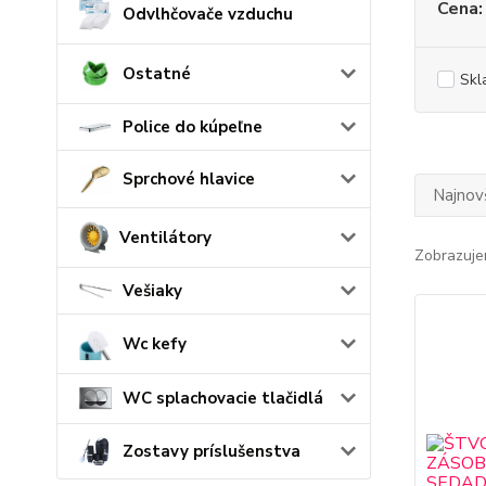
Cena:
Odvlhčovače vzduchu
Ostatné
Skl
Police do kúpeľne
Sprchové hlavice
Najnov
Ventilátory
Zobrazuje
Vešiaky
Wc kefy
WC splachovacie tlačidlá
Zostavy príslušenstva