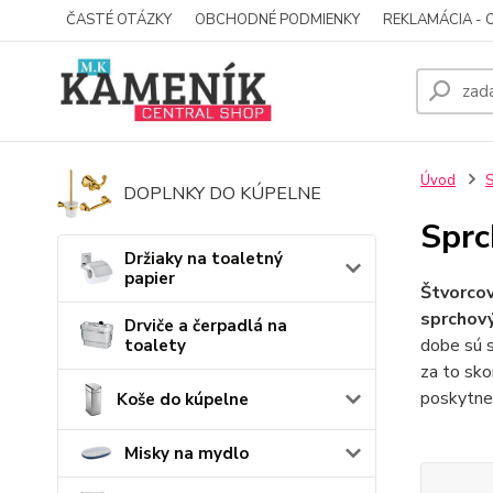
ČASTÉ OTÁZKY
OBCHODNÉ PODMIENKY
REKLAMÁCIA - 
Úvod
S
DOPLNKY DO KÚPELNE
Sprc
Držiaky na toaletný
papier
Štvorcov
sprchový
Drviče a čerpadlá na
dobe sú s
toalety
za to sk
poskytne 
Koše do kúpelne
Misky na mydlo