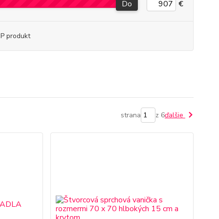
Do
€
P produkt
strana
z 6
ďalšie