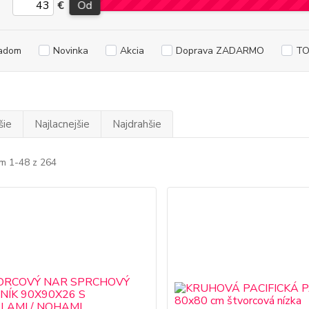
€
Od
adom
Novinka
Akcia
Doprava ZADARMO
TO
šie
Najlacnejšie
Najdrahšie
m 1-48 z 264