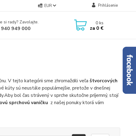
Prihlásenie
EUR
e si rady? Zavolajte.
0
ks
za
0 €
 940 949 000
u. V tejto kategórii sme zhromaždili veľa
štvorcových
é kúty sú neustále populárnejšie, pretože v dnešnej
y.Aby bol čas strávený v sprche skutočne príjemný, stojí
ovú sprchovú vaničku
z našej ponuky ktorá vám