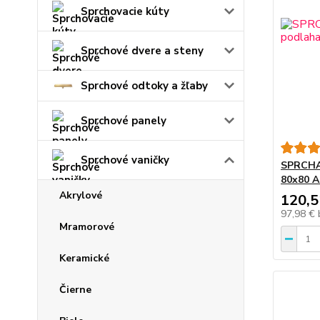
Sprchovacie kúty
Sprchové dvere a steny
Sprchové odtoky a žľaby
Sprchové panely
Sprchové vaničky
SPRCHA
80x80 A
Akrylové
120,5
97,98 €
Mramorové
Keramické
Čierne