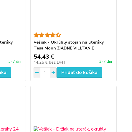
uteráky
Vešiak - Okrúhly stojan na uteráky
Tesa Moon ŽIADNE VILLTANIE
54,43 €
3-7 dni
3-7 dni
44,25 €
bez DPH
íka
Pridať do košíka