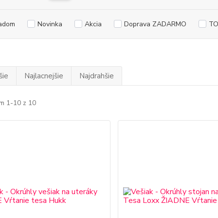
adom
Novinka
Akcia
Doprava ZADARMO
TO
šie
Najlacnejšie
Najdrahšie
m 1-10 z 10