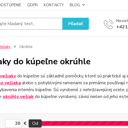
ODSTÚPENIE
GDPR
KONTAKTY
BLOG
Neviet
Hľadať
+421
ešiaky
Okrúhle
aky do kúpeľne okrúhle
vešiaky
do kúpeľne sú základné pomôcky, ktoré sú praktické aj e
o vešiaka
alebo s pohyblivými ramenami sa primárne používajú n
bavenia interiéru kúpeľne. Sú vyrobené z nehrdzavejúcej ocele, p
je
okrúhly vešiak
do kúpeľne vyrobený, závisí nielen od jeho estet
€
Od