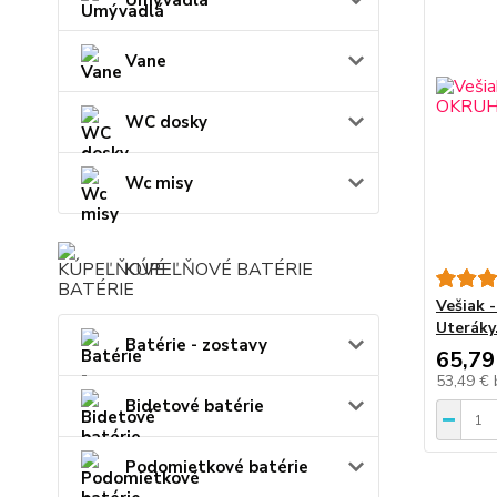
Umývadlá
Vane
WC dosky
Wc misy
KÚPEĽŇOVÉ BATÉRIE
Vešiak
Uteráky
Batérie - zostavy
65,79
53,49 €
Bidetové batérie
Podomietkové batérie