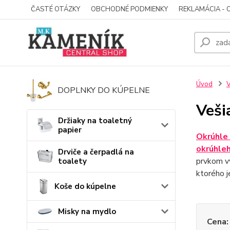
ČASTÉ OTÁZKY
OBCHODNÉ PODMIENKY
REKLAMÁCIA - 
Úvod
V
DOPLNKY DO KÚPELNE
Veši
Držiaky na toaletný
papier
Okrúhle 
okrúhleh
Drviče a čerpadlá na
prvkom vy
toalety
ktorého 
Koše do kúpelne
Misky na mydlo
Cena: