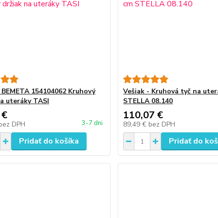
- BEMETA 154104062 Kruhový
Vešiak - Kruhová tyč na ute
na uteráky TASI
STELLA 08.140
 €
110,07 €
3-7 dni
bez DPH
89,49 €
bez DPH
Pridať do košíka
Pridať do koš