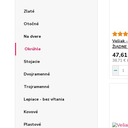
Zlaté
Otočné
Na dvere
Vešiak 
ŽIADNE 
Okrúhle
47,61
38,71 €
Stojacie
Dvojramenné
Trojramenné
Lepiace - bez vŕtania
Kovové
Plastové