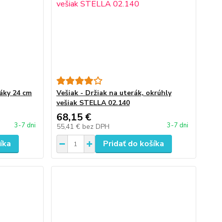
ráky 24 cm
Vešiak - Držiak na uterák, okrúhly
vešiak STELLA 02.140
68,15 €
3-7 dni
3-7 dni
55,41 €
bez DPH
íka
Pridať do košíka