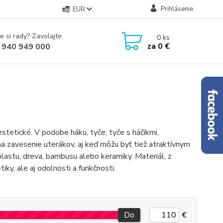
Prihlásenie
EUR
e si rady? Zavolajte.
0
ks
za
0 €
 940 949 000
stetické. V podobe háku, tyče, tyče s háčikmi,
a zavesenie uterákov, aj keď môžu byť tiež atraktívnym
lastu, dreva, bambusu alebo keramiky. Materiál, z
iky, ale aj odolnosti a funkčnosti.
Do
€