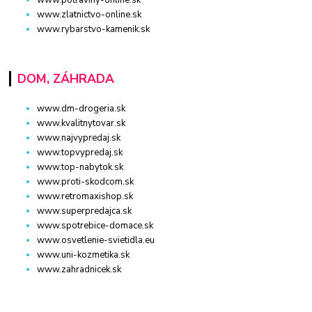
www.zlatnictvo-online.sk
www.rybarstvo-kamenik.sk
DOM, ZÁHRADA
www.dm-drogeria.sk
www.kvalitnytovar.sk
www.najvypredaj.sk
www.topvypredaj.sk
www.top-nabytok.sk
www.proti-skodcom.sk
www.retromaxishop.sk
www.superpredajca.sk
www.spotrebice-domace.sk
www.osvetlenie-svietidla.eu
www.uni-kozmetika.sk
www.zahradnicek.sk