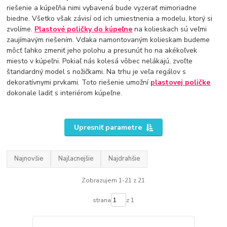
riešenie a kúpeľňa nimi vybavená bude vyzerať mimoriadne
biedne. Všetko však závisí od ich umiestnenia a modelu, ktorý si
zvolíme.
Plastové poličky do kúpeľne
na kolieskach sú veľmi
zaujímavým riešením. Vďaka namontovaným kolieskam budeme
môcť ľahko zmeniť jeho polohu a presunúť ho na akékoľvek
miesto v kúpeľni. Pokiaľ nás kolesá vôbec nelákajú, zvoľte
štandardný model s nožičkami. Na trhu je veľa regálov s
dekoratívnymi prvkami. Toto riešenie umožní
plastovej poličke
dokonale ladiť s interiérom kúpeľne.
Upresniť parametre
Najnovšie
Najlacnejšie
Najdrahšie
Zobrazujem 1-21 z 21
strana
z 1