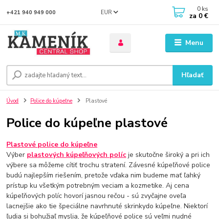
0
ks
EUR
+421 940 949 000
za
0 €
Menu
Hľadať
Úvod
Police do kúpeľne
Plastové
Police do kúpeľne plastové
Plastové police do kúpeľne
Výber
plastových kúpeľňových políc
je skutočne široký a pri ich
výbere sa môžeme cítiť trochu stratení. Závesné kúpeľňové police
budú najlepším riešením, pretože vďaka nim budeme mať ľahký
prístup ku všetkým potrebným veciam a kozmetike. Aj cena
kúpeľňových políc hovorí jasnou rečou - sú zvyčajne oveľa
lacnejšie ako tie špeciálne navrhnuté skrinkydo kúpeľne. Niektorí
ľudia si bohužiaľ myslia, že kúpeľňové police sú veľmi nudné