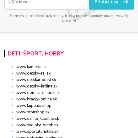
Prihlásiť sa
Nezmeškajte naše exkluzívne tipy, triky a jedinečné ponuky priamo vo vašej
schránke.
DETI, ŠPORT, HOBBY
www.kamenik.sk
www.detsky-raj.sk
www.detskaradost.sk
www.detsky-hrdina.sk
www.domaci-milacik.sk
www.hracky-online.sk
www.kupelna.shop
www.stonshop.sk
www.sanita-kupelne.sk
www.skolsky-batoh.sk
www.sportaturistika.sk
www.potraviny-online.sk