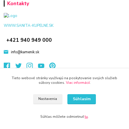
Kontakty
WWW.SANITA-KUPELNE.SK
+421 940 949 000
info@kamenik.sk
Tieto webové stránky využívajú na poskytovanie svojich služieb
súbory cookies.
Viac informácií
.
© 2024 Všetky práva vyhradené KAMENIK.SK
Súhlasím
Vytvorené na
Eshop-rychlo.sk
Nastavenia
Súhlas môžete odmietnuť
tu
.