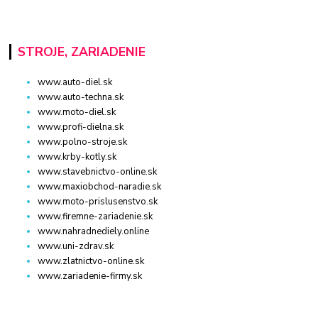
STROJE, ZARIADENIE
www.auto-diel.sk
www.auto-techna.sk
www.moto-diel.sk
www.profi-dielna.sk
www.polno-stroje.sk
www.krby-kotly.sk
www.stavebnictvo-online.sk
www.maxiobchod-naradie.sk
www.moto-prislusenstvo.sk
www.firemne-zariadenie.sk
www.nahradnediely.online
www.uni-zdrav.sk
www.zlatnictvo-online.sk
www.zariadenie-firmy.sk