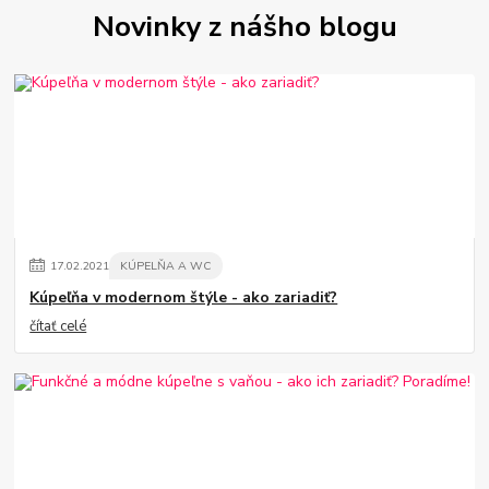
Novinky z nášho blogu
17
.
02
.
2021
KÚPELŇA A WC
Kúpeľňa v modernom štýle - ako zariadiť?
čítať celé