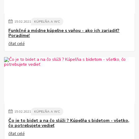
15
.
02
.
2021
KÚPELŇA A WC
Funkčné a módne kúpeľne s vaňou - ako ich zariadiť?
Poradíme!
čítať celé
15
.
02
.
2021
KÚPELŇA A WC
Čo je to bidet a na čo slúži ? Kúpeľňa s bidetom - všetko,
čo potrebujete vedieť
čítať celé