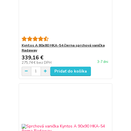
Kyntos A 80x80 HKA-54 čierna sprchová vanička
Radaway
339,16 €
3-7 dni
275,74 €
bez DPH
Pridať do košíka