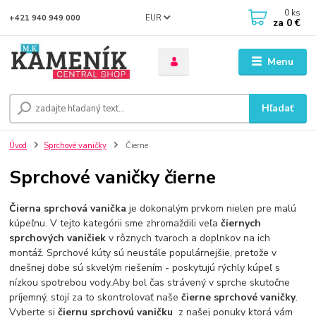
0
ks
EUR
+421 940 949 000
za
0 €
Menu
Hľadať
Úvod
Sprchové vaničky
Čierne
Sprchové vaničky čierne
Čierna sprchová vanička
je dokonalým prvkom nielen pre malú
kúpeľnu. V tejto kategórii sme zhromaždili veľa
čiernych
sprchových vaničiek
v rôznych tvaroch a doplnkov na ich
montáž. Sprchové kúty sú neustále populárnejšie, pretože v
dnešnej dobe sú skvelým riešením - poskytujú rýchly kúpeľ s
nízkou spotrebou vody.Aby bol čas strávený v sprche skutočne
príjemný, stojí za to skontrolovať naše
čierne sprchové vaničky
.
Vyberte si
čiernu sprchovú vaničku
z našej ponuky ktorá vám