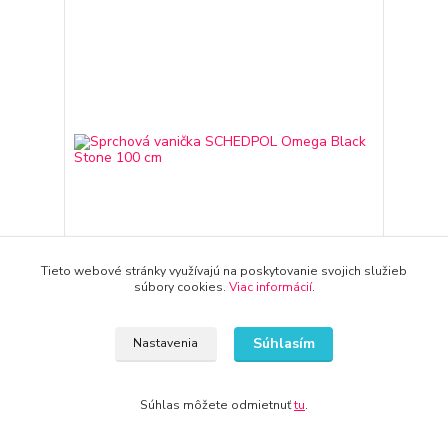
Tieto webové stránky využívajú na poskytovanie svojich služieb
súbory cookies.
Viac informácií
.
Sprchová vanička SCHEDPOL Omega Black Stone
Súhlasím
Nastavenia
100 cm
353,51 €
3-7 dni
287,41 €
bez DPH
Súhlas môžete odmietnuť
tu
.
Pridať do košíka