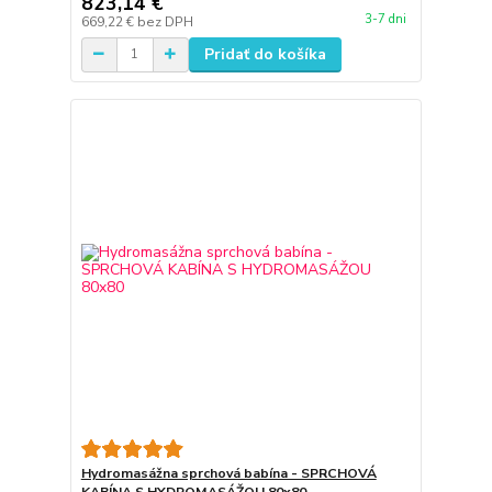
823,14 €
3-7 dni
669,22 €
bez DPH
Pridať do košíka
Hydromasážna sprchová babína - SPRCHOVÁ