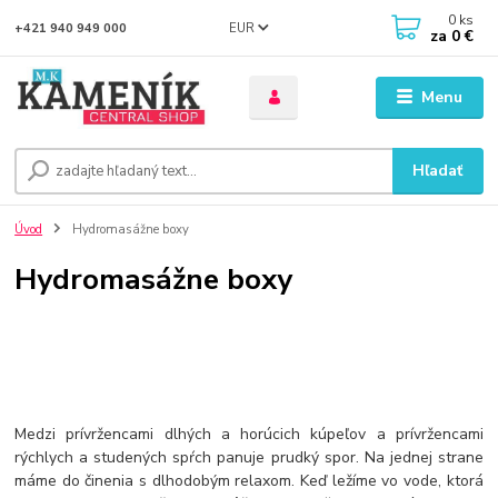
0
ks
EUR
+421 940 949 000
za
0 €
Menu
Hľadať
Úvod
Hydromasážne boxy
Hydromasážne boxy
Medzi prívržencami dlhých a horúcich kúpeľov a prívržencami
rýchlych a studených spŕch panuje prudký spor. Na jednej strane
máme do činenia s dlhodobým relaxom. Keď ležíme vo vode, ktorá