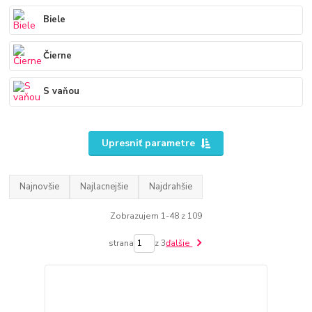
Biele
Čierne
S vaňou
Upresniť parametre
Najnovšie
Najlacnejšie
Najdrahšie
Zobrazujem 1-48 z 109
strana
z 3
ďalšie