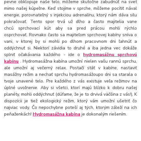
pevne obklopuje naše telo, môžeme skutočne zabudnúť na svet
mimo našej kúpeľne. Keď stojíme v sprche, môžeme pocítiť nával
energie, porovnateľný s injekciou adrenalínu, ktorý nám dáva silu
pokračovať. Tento spor trvá už dlho a často majitelia vane
chcú sprchovací kút aby sa pred prácou mohli rýchlo
osprchovať. Rovnako často sa majiteľom sprchovej kabíny sníva o
vani, v ktorej by si mohli po dlhom pracovnom dni ľahnúť a
oddýchnuť si. Niektorí závidia to druhé a iba jedna vec dokáže
splniť očakávania každého - ide o
hydromasážnu sprchovú
kabínu
. Hydromasážna kabína umožní nielen vašu rannú sprchu,
ale umožní aj večerný relax. Postačí stáť v kabíne, nastaviť
masážny režim a nechať sprchu hydromasážou
po dni sa starala o
tvoje unavené telo. Pre každého z vás existuje veľa režimov na
úplné uvoľnenie. Aby si všetci, ktorí majú blízko k dobru našej
planéty, mohli oddýchnuť (dúfame, že je to drvivá väčšina z vás!), K
dispozícii je tiež ekologický režim, ktorý vám umožní ušetriť čo
najviac vody. Čo nepochybne poteší aj tých, ktorým záleží na ich
peňaženkách!
Hydromasážna kabína
je dokonalým riešením.