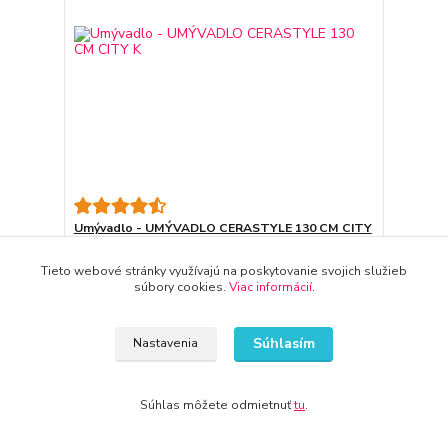
Umývadlo - UMÝVADLO CERASTYLE 130 CM CITY
K
503 €
Tieto webové stránky využívajú na poskytovanie svojich služieb
3-7 dni
408,94 €
bez DPH
súbory cookies.
Viac informácií
.
Pridať do košíka
Súhlasím
Nastavenia
Súhlas môžete odmietnuť
tu
.