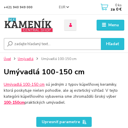
0
ks
EUR
+421 940 949 000
za
0 €
Menu
Hľadať
Úvod
Umývadlá
Umývadlá 100-150 cm
Umývadlá 100-150 cm
Umývadlá 100-150 cm
sú jedným z typov kúpeľňovej keramiky,
ktorá poskytuje nielen pohodlie, ale aj estetický vzhľad. V tejto
kategórii kúpeľňového vybavenia sme zhromaždili široký výber
100-150cm
praktických umývadiel.
Upresniť parametre