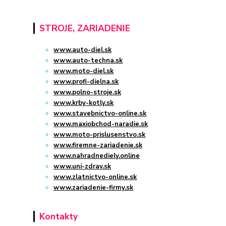
STROJE, ZARIADENIE
www.auto-diel.sk
www.auto-techna.sk
www.moto-diel.sk
www.profi-dielna.sk
www.polno-stroje.sk
www.krby-kotly.sk
www.stavebnictvo-online.sk
www.maxiobchod-naradie.sk
www.moto-prislusenstvo.sk
www.firemne-zariadenie.sk
www.nahradnediely.online
www.uni-zdrav.sk
www.zlatnictvo-online.sk
www.zariadenie-firmy.sk
Kontakty