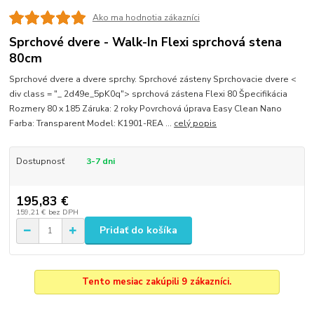
Ako ma hodnotia zákazníci
Sprchové dvere - Walk-In Flexi sprchová stena
80cm
Sprchové dvere a dvere sprchy. Sprchové zásteny Sprchovacie dvere <
div class = "_ 2d49e_5pK0q"> sprchová zástena Flexi 80 Špecifikácia
Rozmery 80 x 185 Záruka: 2 roky Povrchová úprava Easy Clean Nano
Farba: Transparent Model: K1901-REA ...
celý popis
Dostupnosť
3-7 dni
195,83 €
159,21 €
bez DPH
Pridať do košíka
Tento mesiac zakúpili 9 zákazníci.