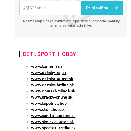
Prihlásiť sa
Nezmeškajte naše exkluzívne tipy, triky a jedinečné ponuky
priamo vo vašej schránke.
DETI, ŠPORT, HOBBY
www.kamenik.sk
www.detsky-raj.sk
www.detskaradost.sk
www.detsky-hrdina.sk
www.domaci-milacik.sk
www.hracky-online.sk
www.kupelna.shop
www.stonshop.sk
www.sanita-kupelne.sk
www.skolsky-batoh.sk
www.sportaturistika.sk