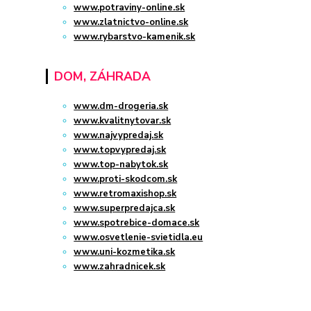
www.potraviny-online.sk
www.zlatnictvo-online.sk
www.rybarstvo-kamenik.sk
DOM, ZÁHRADA
www.dm-drogeria.sk
www.kvalitnytovar.sk
www.najvypredaj.sk
www.topvypredaj.sk
www.top-nabytok.sk
www.proti-skodcom.sk
www.retromaxishop.sk
www.superpredajca.sk
www.spotrebice-domace.sk
www.osvetlenie-svietidla.eu
www.uni-kozmetika.sk
www.zahradnicek.sk