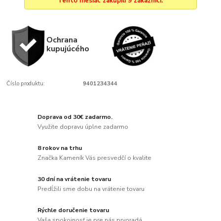
Tento mesiac zakúpili 9 zákazníci.
Ochrana
kupujúcého
Číslo produktu:
9401234344
Doprava od 30€ zadarmo.
Využite dopravu úplne zadarmo
8 rokov na trhu
Značka Kameník Vás presvedčí o kvalite
30 dní na vrátenie tovaru
Predĺžili sme dobu na vrátenie tovaru
Rýchle doručenie tovaru
Vaša spokojnosť je pre nás prvoradá