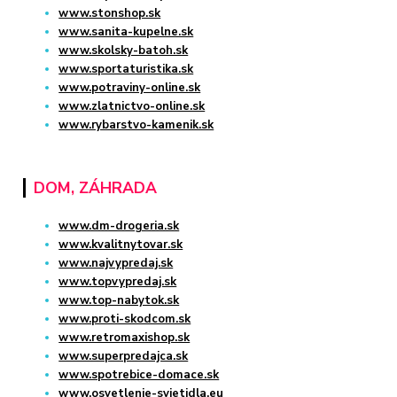
www.stonshop.sk
www.sanita-kupelne.sk
www.skolsky-batoh.sk
www.sportaturistika.sk
www.potraviny-online.sk
www.zlatnictvo-online.sk
www.rybarstvo-kamenik.sk
DOM, ZÁHRADA
www.dm-drogeria.sk
www.kvalitnytovar.sk
www.najvypredaj.sk
www.topvypredaj.sk
www.top-nabytok.sk
www.proti-skodcom.sk
www.retromaxishop.sk
www.superpredajca.sk
www.spotrebice-domace.sk
www.osvetlenie-svietidla.eu