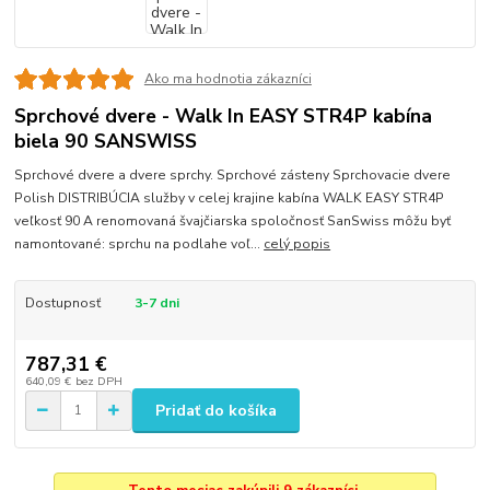
Ako ma hodnotia zákazníci
Sprchové dvere - Walk In EASY STR4P kabína
biela 90 SANSWISS
Sprchové dvere a dvere sprchy. Sprchové zásteny Sprchovacie dvere
Polish DISTRIBÚCIA služby v celej krajine kabína WALK EASY STR4P
veľkosť 90 A renomovaná švajčiarska spoločnosť SanSwiss môžu byť
namontované: sprchu na podlahe voľ...
celý popis
Dostupnosť
3-7 dni
787,31 €
640,09 €
bez DPH
Pridať do košíka