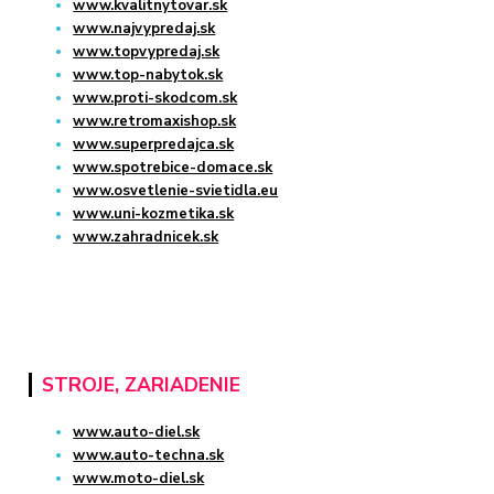
www.kvalitnytovar.sk
www.najvypredaj.sk
www.topvypredaj.sk
www.top-nabytok.sk
www.proti-skodcom.sk
www.retromaxishop.sk
www.superpredajca.sk
www.spotrebice-domace.sk
www.osvetlenie-svietidla.eu
www.uni-kozmetika.sk
www.zahradnicek.sk
STROJE, ZARIADENIE
www.auto-diel.sk
www.auto-techna.sk
www.moto-diel.sk