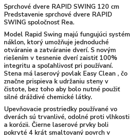
Sprchové dvere RAPID SWING 120 cm
Predstavenie sprchové dvere
RAPID
SWING spoločnosť
Rea.
Model
Rapid Swing
majú fungujúci systém
náklon, ktorý umožňuje jednoduché
otváranie a zatváranie dverí. S novým
riešením v tesnenie dverí zaistiť 100%
integritu a spoľahlivosť pri používaní.
Stena má laserový povlak
Easy Clean
, čo
značne prispieva k udržaniu steny v
čistote, bez toho aby bolo nutné použiť
silné dráždivé chemické látky.
Upevňovacie prostriedky používané vo
dverách sú trvanlivé, odolné proti vlhkosti
a korózii. Čierne laserové prvky boli
pokryté 4 krát smaltovaný povrch v