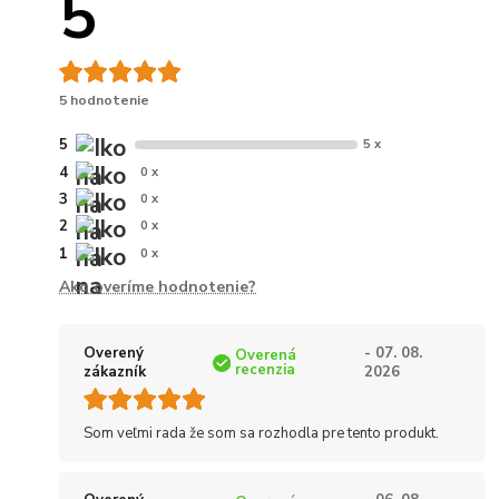
5
5 hodnotenie
5
5 x
4
0 x
3
0 x
2
0 x
1
0 x
Ako overíme hodnotenie?
Overený
- 07. 08.
Overená
recenzia
zákazník
2026
Som veľmi rada že som sa rozhodla pre tento produkt.