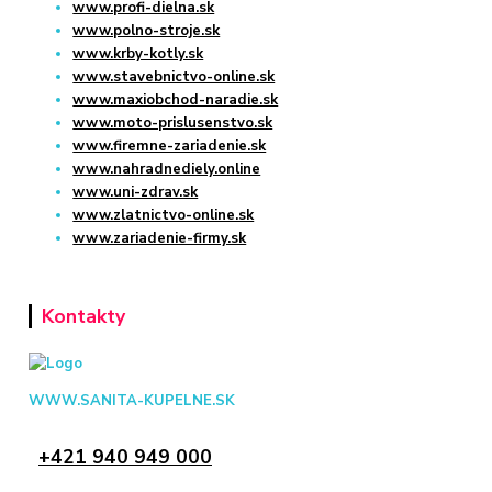
www.profi-dielna.sk
www.polno-stroje.sk
www.krby-kotly.sk
www.stavebnictvo-online.sk
www.maxiobchod-naradie.sk
www.moto-prislusenstvo.sk
www.firemne-zariadenie.sk
www.nahradnediely.online
www.uni-zdrav.sk
www.zlatnictvo-online.sk
www.zariadenie-firmy.sk
Kontakty
WWW.SANITA-KUPELNE.SK
+421 940 949 000