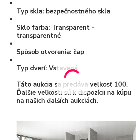
Typ skla:
bezpečnostného skla
Sklo farba:
Transparent -
transparentné
Spôsob otvorenia:
čap
Typ dverí:
Vstavaná
Táto aukcia sa predáva veľkosť 100.
Ďalšie veľkosti sú k dispozícii na kúpu
na našich ďalších aukciách.