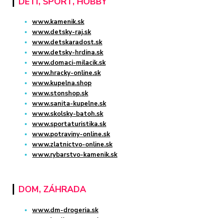
DETI, ŠPORT, HOBBY
www.kamenik.sk
www.detsky-raj.sk
www.detskaradost.sk
www.detsky-hrdina.sk
www.domaci-milacik.sk
www.hracky-online.sk
www.kupelna.shop
www.stonshop.sk
www.sanita-kupelne.sk
www.skolsky-batoh.sk
www.sportaturistika.sk
www.potraviny-online.sk
www.zlatnictvo-online.sk
www.rybarstvo-kamenik.sk
DOM, ZÁHRADA
www.dm-drogeria.sk