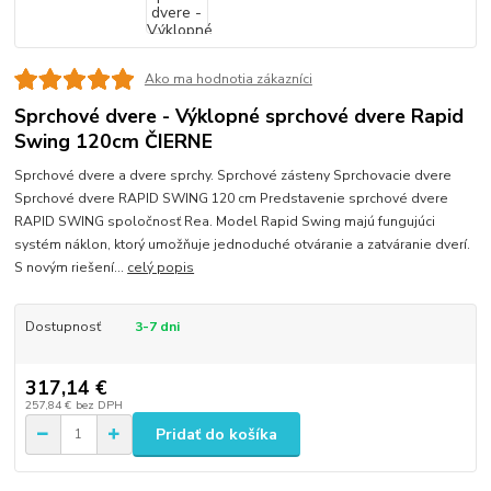
Ako ma hodnotia zákazníci
Sprchové dvere - Výklopné sprchové dvere Rapid
Swing 120cm ČIERNE
Sprchové dvere a dvere sprchy. Sprchové zásteny Sprchovacie dvere
Sprchové dvere RAPID SWING 120 cm Predstavenie sprchové dvere
RAPID SWING spoločnosť Rea. Model Rapid Swing majú fungujúci
systém náklon, ktorý umožňuje jednoduché otváranie a zatváranie dverí.
S novým riešení...
celý popis
Dostupnosť
3-7 dni
317,14 €
257,84 €
bez DPH
Pridať do košíka