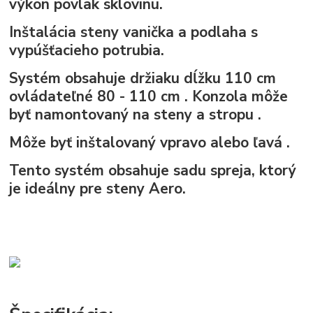
výkon povlak sklovinu.
Inštalácia steny
vanička
a
podlaha
s
vypúšťacieho potrubia.
Systém obsahuje
držiaku
dĺžku
110 cm
ovládateľné
80 - 110 cm
. Konzola môže
byť namontovaný na
steny
a
stropu
.
Môže byť inštalovaný
vpravo
alebo
ľavá
.
Tento systém obsahuje sadu spreja, ktorý
je ideálny pre steny Aero.