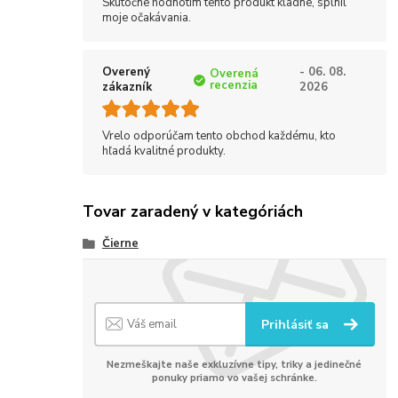
Skutočne hodnotím tento produkt kladne, splnil
moje očakávania.
Overený
- 06. 08.
Overená
recenzia
zákazník
2026
Vrelo odporúčam tento obchod každému, kto
hľadá kvalitné produkty.
Tovar zaradený v kategóriách
Čierne
Prihlásiť sa
Nezmeškajte naše exkluzívne tipy, triky a jedinečné
ponuky priamo vo vašej schránke.