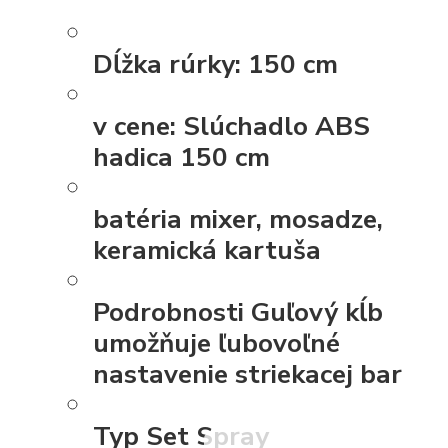
Dĺžka rúrky:
150 cm
v cene:
Slúchadlo ABS
hadica 150 cm
batéria
mixer, mosadze,
keramická kartuša
Podrobnosti
Guľový kĺb
umožňuje ľubovoľné
nastavenie striekacej bar
Typ
Set Spray