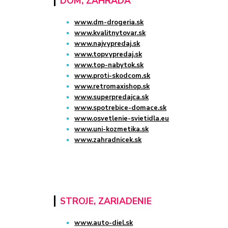
DOM, ZÁHRADA
www.dm-drogeria.sk
www.kvalitnytovar.sk
www.najvypredaj.sk
www.topvypredaj.sk
www.top-nabytok.sk
www.proti-skodcom.sk
www.retromaxishop.sk
www.superpredajca.sk
www.spotrebice-domace.sk
www.osvetlenie-svietidla.eu
www.uni-kozmetika.sk
www.zahradnicek.sk
STROJE, ZARIADENIE
www.auto-diel.sk