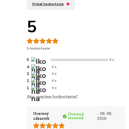
Pridať hodnotenie
5
5 hodnotenie
5
5 x
4
0 x
3
0 x
2
0 x
1
0 x
Ako overíme hodnotenie?
Overený
- 08. 08.
Overená
recenzia
zákazník
2026