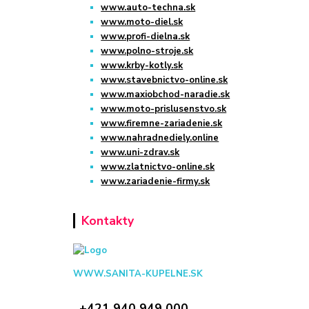
www.auto-techna.sk
www.moto-diel.sk
www.profi-dielna.sk
www.polno-stroje.sk
www.krby-kotly.sk
www.stavebnictvo-online.sk
www.maxiobchod-naradie.sk
www.moto-prislusenstvo.sk
www.firemne-zariadenie.sk
www.nahradnediely.online
www.uni-zdrav.sk
www.zlatnictvo-online.sk
www.zariadenie-firmy.sk
Kontakty
WWW.SANITA-KUPELNE.SK
+421 940 949 000