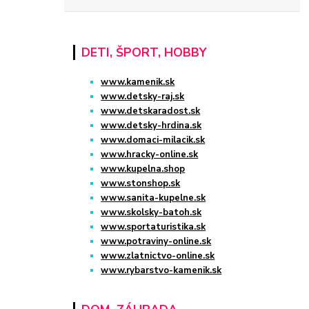
DETI, ŠPORT, HOBBY
www.kamenik.sk
www.detsky-raj.sk
www.detskaradost.sk
www.detsky-hrdina.sk
www.domaci-milacik.sk
www.hracky-online.sk
www.kupelna.shop
www.stonshop.sk
www.sanita-kupelne.sk
www.skolsky-batoh.sk
www.sportaturistika.sk
www.potraviny-online.sk
www.zlatnictvo-online.sk
www.rybarstvo-kamenik.sk