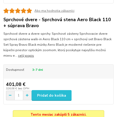
Ako ma hodnotia zákazníci
Sprchové dvere - Sprchová stena Aero Black 110
+ súprava Bravo
Sprchové dvere a dvere sprchy. Sprchové zásteny Sprchovacie dvere
sprchová zástena walk-in Aero Black 110 cm + sprchový set Bravo Black
Set Spray Bravo Black múriky Aero Black je moderné riešenie pre
kúpeľni priestor optickým zoomom, ktorý poskytuje najvyššiu možnú
mieru e...
celý popis
Dostupnosť
3-7 dni
401,08 €
326,08 €
bez DPH
Pridať do košíka
Tento mesiac zakúpili 5 zákazníci.