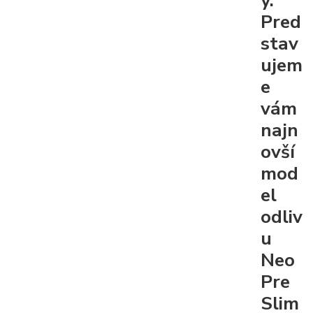
Pred
stav
ujem
e
vám
najn
ovší
mod
el
odliv
u
Neo
Pre
Slim