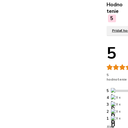
Hodno
tenie
5
Pridať h
5
5
hodnotenie
5
4
0 x
3
0 x
2
0 x
1
0 x
Ako