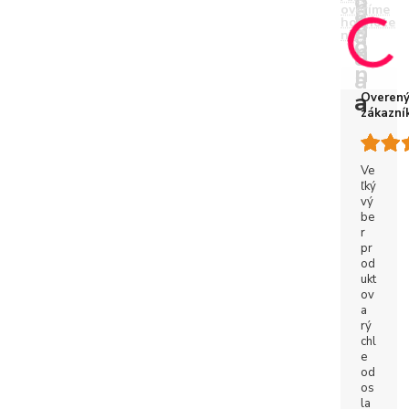
overíme
hodnote
nie?
Overen
zákazní
Ve
ľký
vý
be
r
pr
od
ukt
ov
a
rý
chl
e
od
os
la