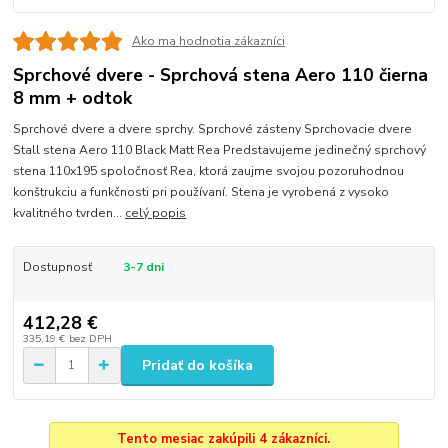
Ako ma hodnotia zákazníci
Sprchové dvere - Sprchová stena Aero 110 čierna
8 mm + odtok
Sprchové dvere a dvere sprchy. Sprchové zásteny Sprchovacie dvere
Stall stena Aero 110 Black Matt Rea Predstavujeme jedinečný sprchový
stena 110x195 spoločnosť Rea, ktorá zaujme svojou pozoruhodnou
konštrukciu a funkčnosti pri používaní. Stena je vyrobená z vysoko
kvalitného tvrden...
celý popis
Dostupnosť
3-7 dni
412,28 €
335,19 €
bez DPH
Pridať do košíka
Tento mesiac zakúpili 4 zákazníci.