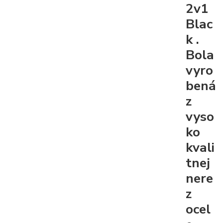
2v1
Blac
k
.
Bola
vyro
bená
z
vyso
ko
kvali
tnej
nere
z
ocel