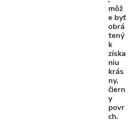
môž
e byť
obrá
tený
k
získa
niu
krás
ny,
čiern
y
povr
ch.