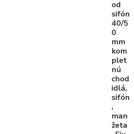
od
sifón
40/5
0
mm
kom
plet
nú
chod
idlá,
sifón
,
man
žeta