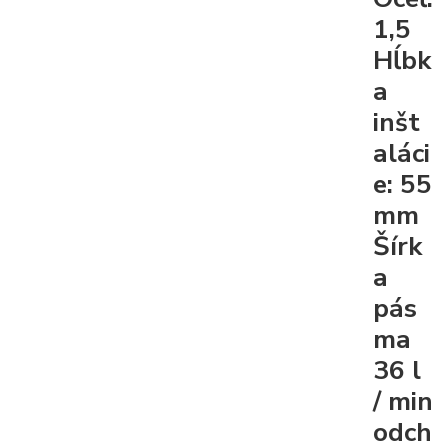
1,5
Hĺbk
a
inšt
aláci
e:
55
mm
Šírk
a
pás
ma
36 l
/ min
odch