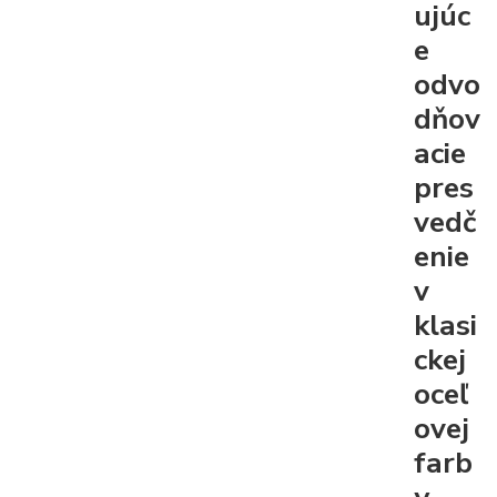
ujúc
e
odvo
dňov
acie
pres
vedč
enie
v
klasi
ckej
oceľ
ovej
farb
y.