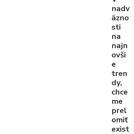
nadv
äzno
sti
na
najn
ovši
e
tren
dy,
chce
me
prel
omiť
exist