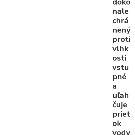
doko
nale
chrá
nený
proti
vlhk
osti
vstu
pné
a
uľah
čuje
priet
ok
vody