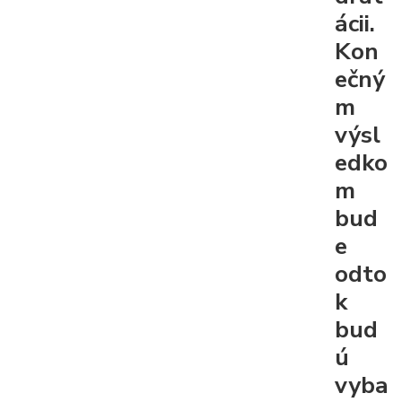
ácii.
Kon
ečný
m
výsl
edko
m
bud
e
odto
k
bud
ú
vyba