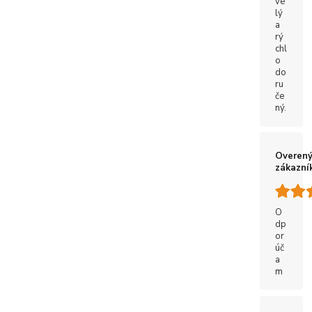
ve
lý
a
rý
chl
o
do
ru
če
ný.
Overen
zákazní
O
dp
or
úč
a
m