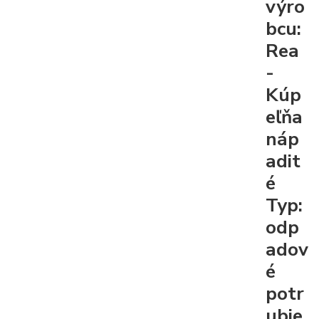
výro
bcu:
Rea
-
Kúp
eľňa
náp
adit
é
Typ:
odp
adov
é
potr
ubie