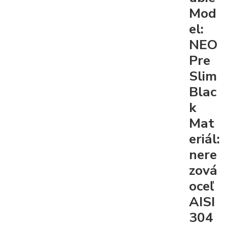
Mod
el:
NEO
Pre
Slim
Blac
k
Mat
eriál:
nere
zová
oceľ
AISI
304