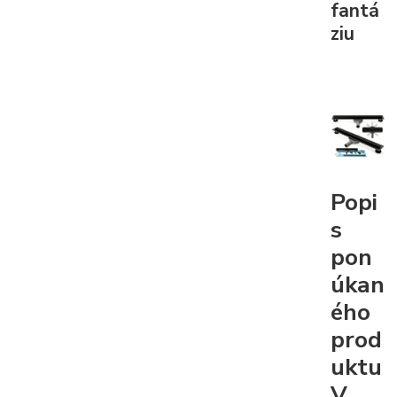
fantá
ziu
Popi
s
pon
úkan
ého
prod
uktu
V