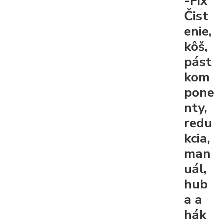
-Fix
Čist
enie,
kôš,
pást
kom
pone
nty,
redu
kcia,
man
uál,
hub
a a
hák