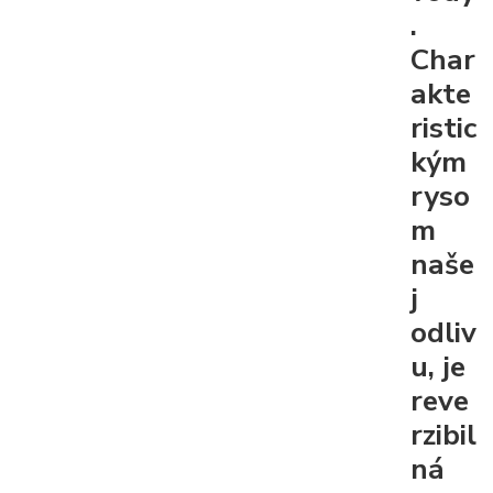
.
Char
akte
ristic
kým
ryso
m
naše
j
odliv
u, je
reve
rzibil
ná