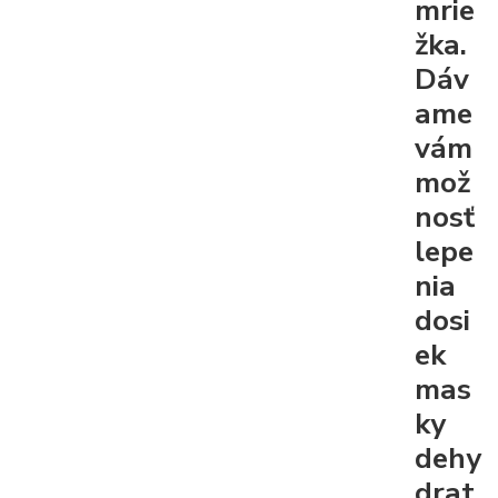
mrie
žka.
Dáv
ame
vám
mož
nosť
lepe
nia
dosi
ek
mas
ky
dehy
drat