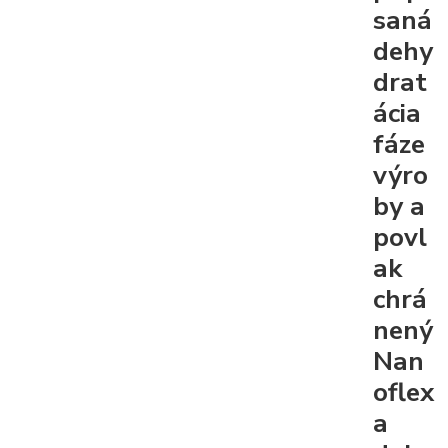
saná
dehy
drat
ácia
fáze
výro
by a
povl
ak
chrá
nený
Nan
oflex
a