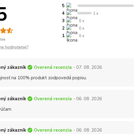
5
5
4
1 x
3
0 x
2
0 x
1
0 x
nie
me hodnotenie?
Overená recenzia
ný zákazník
- 07. 08. 2026
jnosť na 100% produkt zodpovedá popisu.
Overená recenzia
ný zákazník
- 06. 08. 2026
rúčam
Overená recenzia
ný zákazník
- 06. 08. 2026