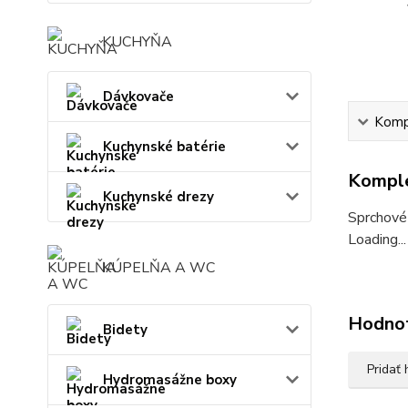
KUCHYŇA
Dávkovače
Kompl
Kuchynské batérie
Komple
Kuchynské drezy
Sprchové 
Loading...
KÚPELŇA A WC
Hodno
Bidety
Pridať
Hydromasážne boxy