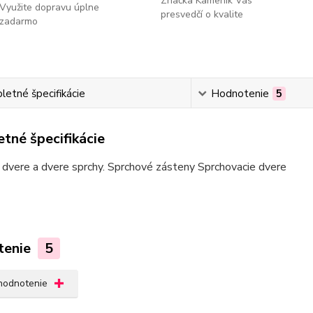
Značka Kameník Vás
Využite dopravu úplne
presvedčí o kvalite
zadarmo
etné špecifikácie
Hodnotenie
5
tné špecifikácie
dvere a dvere sprchy. Sprchové zásteny Sprchovacie dvere
tenie
5
 hodnotenie