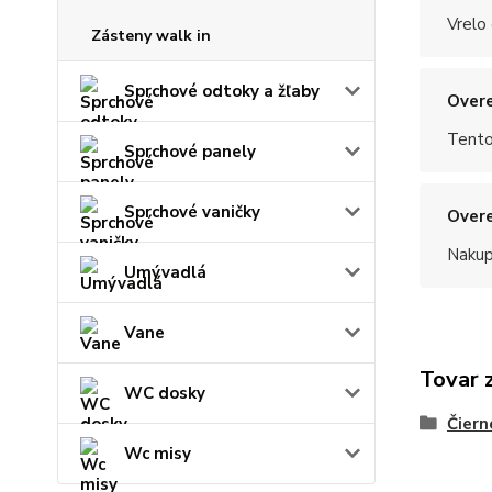
Vrelo
Zásteny walk in
Sprchové odtoky a žľaby
Overe
Tento
Sprchové panely
Sprchové vaničky
Overe
Nakup
Umývadlá
Vane
Tovar 
WC dosky
Čiern
Wc misy