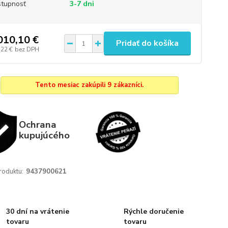
tupnosť
3-7 dni
010,10 €
Pridať do košíka
,22 €
bez DPH
Tento mesiac zakúpili 9 zákazníci.
Ochrana
kupujúcého
roduktu:
9437900621
30 dní na vrátenie
Rýchle doručenie
tovaru
tovaru