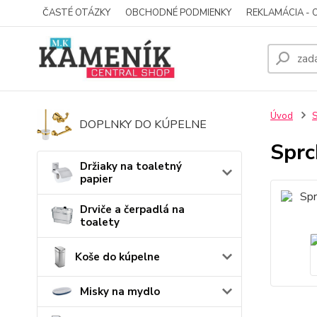
ČASTÉ OTÁZKY
OBCHODNÉ PODMIENKY
REKLAMÁCIA - 
Úvod
S
DOPLNKY DO KÚPELNE
Sprc
Držiaky na toaletný
papier
Drviče a čerpadlá na
toalety
Koše do kúpelne
Misky na mydlo