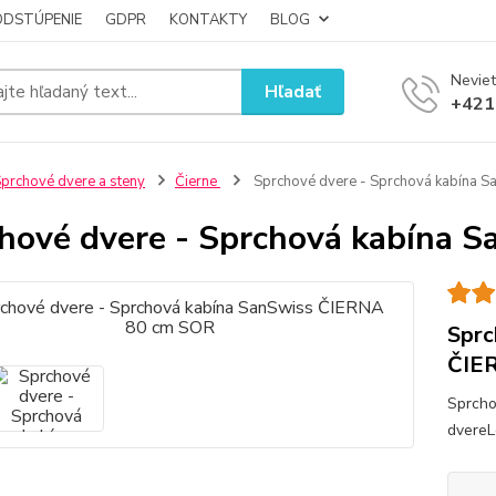
ODSTÚPENIE
GDPR
KONTAKTY
BLOG
Neviet
Hľadať
+421
prchové dvere a steny
Čierne
Sprchové dvere - Sprchová kabína 
hové dvere - Sprchová kabína 
Sprc
ČIE
Sprcho
dvereL