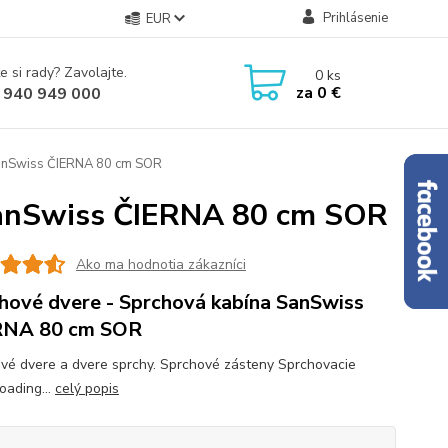
Prihlásenie
EUR
e si rady? Zavolajte.
0
ks
za
0 €
 940 949 000
SanSwiss ČIERNA 80 cm SOR
SanSwiss ČIERNA 80 cm SOR
Ako ma hodnotia zákazníci
hové dvere - Sprchová kabína SanSwiss
RNA 80 cm SOR
vé dvere a dvere sprchy. Sprchové zásteny Sprchovacie
oading...
celý popis