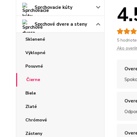
4.
Sprchovacie kúty
Sprchové dvere a steny
Sklenené
5 hodnote
Ako overí
Výklopné
Posuvné
Overe
Spoko
Čierne
Biele
Overe
Zlaté
Odpo
Chrómové
Overe
Zásteny