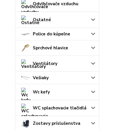
Odvlhčovače vzduchu
Ostatné
Police do kúpeľne
Sprchové hlavice
Ventilátory
Vešiaky
Wc kefy
WC splachovacie tlačidlá
Zostavy príslušenstva