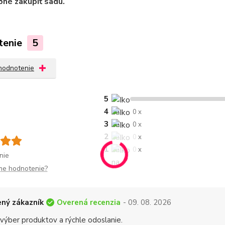
bné zakúpiť sadu.
tenie
5
 hodnotenie
5
4
0 x
3
0 x
2
0 x
1
0 x
nie
me hodnotenie?
Overená recenzia
ný zákazník
- 09. 08. 2026
 výber produktov a rýchle odoslanie.