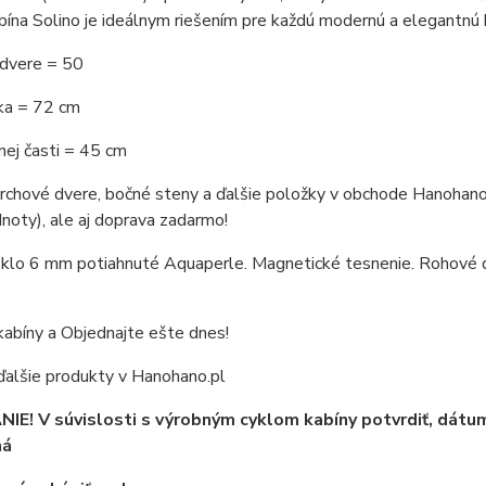
ína Solino je ideálnym riešením pre každú modernú a elegantnú k
dvere = 50
rka = 72 cm
nej časti = 45 cm
chové dvere, bočné steny a ďalšie položky v obchode Hanohano je
noty), ale aj doprava zadarmo!
klo 6 mm potiahnuté Aquaperle. Magnetické tesnenie. Rohové drž
abíny a Objednajte ešte dnes!
ďalšie produkty v Hanohano.pl
E! V súvislosti s výrobným cyklom kabíny potvrdiť, dátu
ná