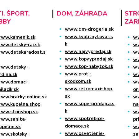
I, ŠPORT,
DOM, ZÁHRADA
STRO
BBY
ZAR
www.dm-drogeria.sk
www.kvalitnytovar.s
ww.kamenik.sk
ww
k
ww.detsky-raj.sk
ww
www.najvypredaj.sk
ww.detskaradost.s
ww
www.topvypredaj.sk
ww
www.top-nabytok.sk
ww.detsky-
ww
www.proti-
rdina.sk
ww
skodcom.sk
ww.domaci-
ww
www.retromaxishop.
ilacik.sk
on
sk
ww.hracky-online.sk
ww
www.superpredajca.s
ww.kupelna.shop
na
k
ww.stonshop.sk
w
www.spotrebice-
ww.sanita-
pr
domace.sk
upelne.sk
ww
www.osvetlenie-
ww.skolsky-
za