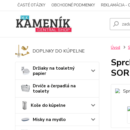
ČASTÉ OTÁZKY
OBCHODNÉ PODMIENKY
REKLAMÁCIA - 
Úvod
S
DOPLNKY DO KÚPELNE
Sprc
Držiaky na toaletný
SOR
papier
Drviče a čerpadlá na
toalety
Koše do kúpelne
Misky na mydlo