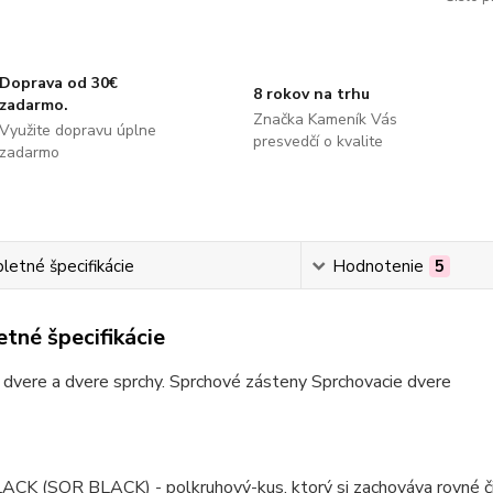
Doprava od 30€
8 rokov na trhu
zadarmo.
Značka Kameník Vás
Využite dopravu úplne
presvedčí o kvalite
zadarmo
etné špecifikácie
Hodnotenie
5
tné špecifikácie
dvere a dvere sprchy. Sprchové zásteny Sprchovacie dvere
ACK (SOR BLACK) - polkruhový-kus, ktorý si zachováva rovné čia