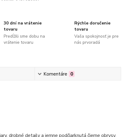
30 dní na vrátenie
Rýchle doručenie
tovaru
tovaru
Predĺžili sme dobu na
Vaša spokojnosť je pre
vrátenie tovaru
nás prvoradá
Komentáre
0
ry, drobné detaily a jemne podčiarknutá čierne obrysy.