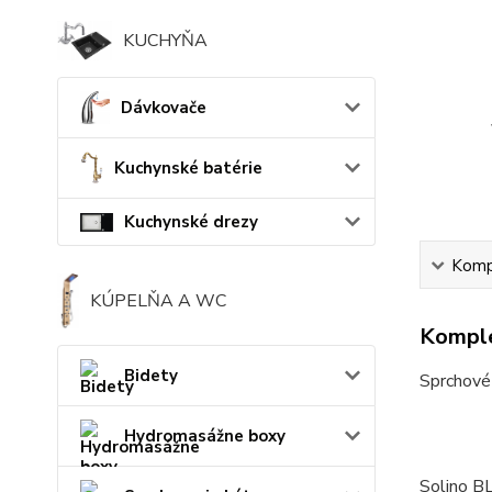
KUCHYŇA
Dávkovače
Kuchynské batérie
Kuchynské drezy
Kompl
KÚPELŇA A WC
Komple
Bidety
Sprchové 
Hydromasážne boxy
Solino BL