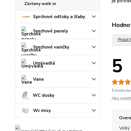
je potre
Zásteny walk in
Sprchové odtoky a žľaby
Hodno
Sprchové panely
Pridať
Sprchové vaničky
5
Umývadlá
Vane
5 hodnote
WC dosky
Ako overí
Wc misy
Overe
Veľký