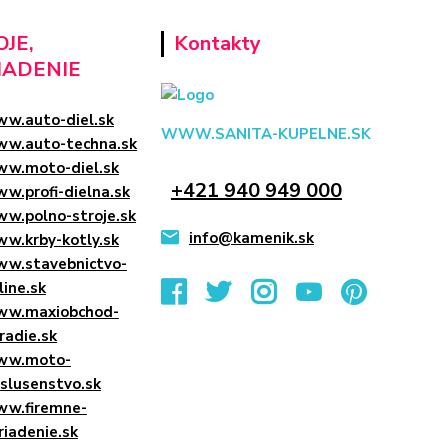
JE,
Kontakty
IADENIE
w.auto-diel.sk
WWW.SANITA-KUPELNE.SK
w.auto-techna.sk
w.moto-diel.sk
+421 940 949 000
w.profi-dielna.sk
w.polno-stroje.sk
info@kamenik.sk
w.krby-kotly.sk
w.stavebnictvo-
line.sk
w.maxiobchod-
radie.sk
ww.moto-
islusenstvo.sk
w.firemne-
riadenie.sk