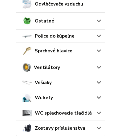
Odvlhčovače vzduchu
Ostatné
Police do kúpeľne
Sprchové hlavice
Ventilátory
Vešiaky
Wc kefy
WC splachovacie tlačidlá
Zostavy príslušenstva