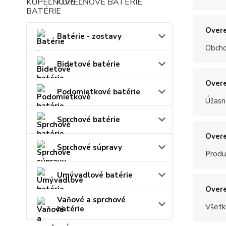
KÚPEĽŇOVÉ BATÉRIE
Overe
Batérie - zostavy
Obchod
Bidetové batérie
Overe
Podomietkové batérie
Úžasn
Sprchové batérie
Overe
Sprchové súpravy
Produ
Umývadlové batérie
Overe
Vaňové a sprchové
Všetk
batérie