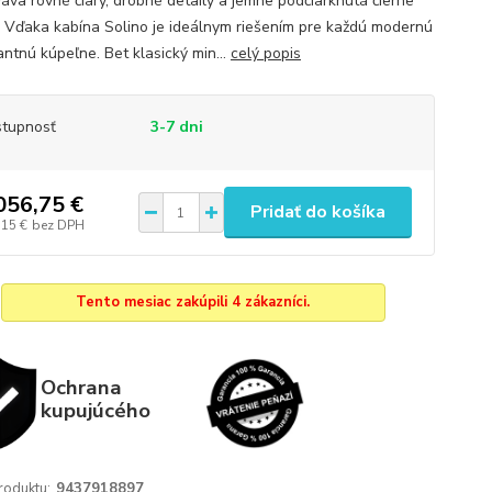
áva rovné čiary, drobné detaily a jemne podčiarknutá čierne
. Vďaka kabína Solino je ideálnym riešením pre každú modernú
antnú kúpeľne. Bet klasický min...
celý popis
tupnosť
3-7 dni
056,75 €
Pridať do košíka
,15 €
bez DPH
Tento mesiac zakúpili 4 zákazníci.
Ochrana
kupujúcého
roduktu:
9437918897