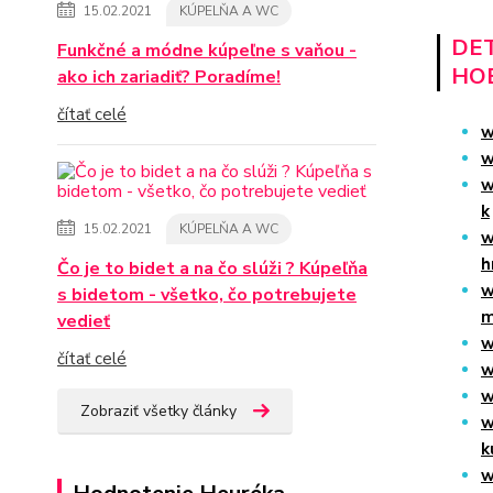
15.02.2021
KÚPELŇA A WC
DET
Funkčné a módne kúpeľne s vaňou -
HO
ako ich zariadiť? Poradíme!
čítať celé
w
w
w
k
15.02.2021
KÚPELŇA A WC
w
h
Čo je to bidet a na čo slúži ? Kúpeľňa
w
s bidetom - všetko, čo potrebujete
m
vedieť
w
čítať celé
w
w
Zobraziť všetky články
w
k
w