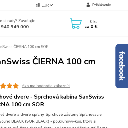
Prihlásenie
EUR
e si rady? Zavolajte.
0
ks
za
0 €
 940 949 000
SanSwiss ČIERNA 100 cm SOR
SanSwiss ČIERNA 100 cm
Ako ma hodnotia zákazníci
hové dvere - Sprchová kabína SanSwiss
RNA 100 cm SOR
vé dvere a dvere sprchy. Sprchové zásteny Sprchovacie
Solino BLACK (SOR BLACK) - polkruhový-kus, ktorý si