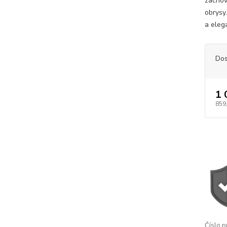
zachov
obrysy
a eleg
Dos
1 
859
Číslo p