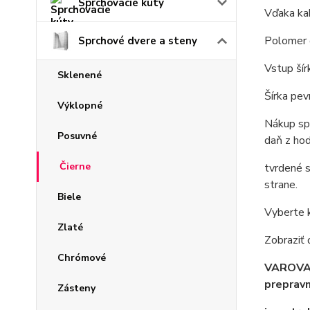
Sprchovacie kúty
Vďaka kab
Polomer 
Sprchové dvere a steny
Vstup ší
Sklenené
Šírka pev
Výklopné
Nákup spr
Posuvné
daň z hod
Čierne
tvrdené s
strane.
Biele
Vyberte k
Zlaté
Zobraziť 
Chrómové
VAROVANI
preprav
Zásteny