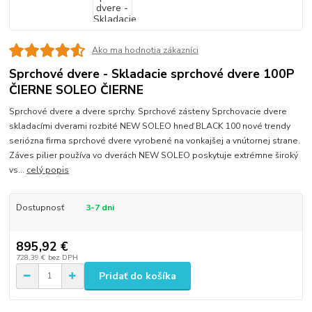
Ako ma hodnotia zákazníci
Sprchové dvere - Skladacie sprchové dvere 100P
ČIERNE SOLEO ČIERNE
Sprchové dvere a dvere sprchy. Sprchové zásteny Sprchovacie dvere
skladacími dverami rozbité NEW SOLEO hneď BLACK 100 nové trendy
seriózna firma sprchové dvere vyrobené na vonkajšej a vnútornej strane.
Záves pilier používa vo dverách NEW SOLEO poskytuje extrémne široký
vs...
celý popis
Dostupnosť
3-7 dni
895,92 €
728,39 €
bez DPH
Pridať do košíka