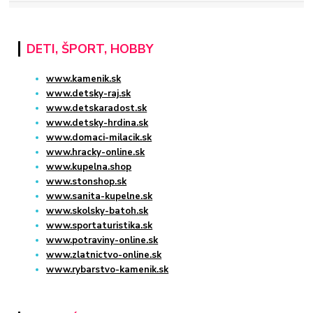
DETI, ŠPORT, HOBBY
www.kamenik.sk
www.detsky-raj.sk
www.detskaradost.sk
www.detsky-hrdina.sk
www.domaci-milacik.sk
www.hracky-online.sk
www.kupelna.shop
www.stonshop.sk
www.sanita-kupelne.sk
www.skolsky-batoh.sk
www.sportaturistika.sk
www.potraviny-online.sk
www.zlatnictvo-online.sk
www.rybarstvo-kamenik.sk