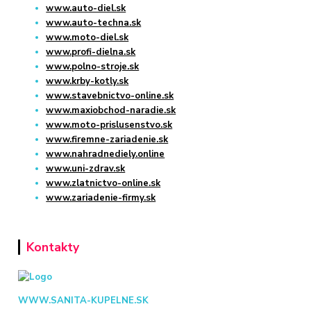
www.auto-diel.sk
www.auto-techna.sk
www.moto-diel.sk
www.profi-dielna.sk
www.polno-stroje.sk
www.krby-kotly.sk
www.stavebnictvo-online.sk
www.maxiobchod-naradie.sk
www.moto-prislusenstvo.sk
www.firemne-zariadenie.sk
www.nahradnediely.online
www.uni-zdrav.sk
www.zlatnictvo-online.sk
www.zariadenie-firmy.sk
Kontakty
WWW.SANITA-KUPELNE.SK