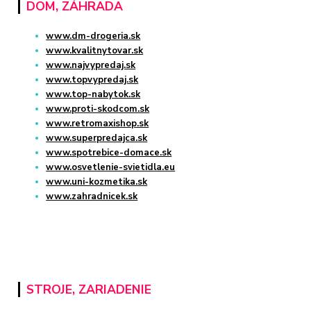
DOM, ZÁHRADA
www.dm-drogeria.sk
www.kvalitnytovar.sk
www.najvypredaj.sk
www.topvypredaj.sk
www.top-nabytok.sk
www.proti-skodcom.sk
www.retromaxishop.sk
www.superpredajca.sk
www.spotrebice-domace.sk
www.osvetlenie-svietidla.eu
www.uni-kozmetika.sk
www.zahradnicek.sk
STROJE, ZARIADENIE