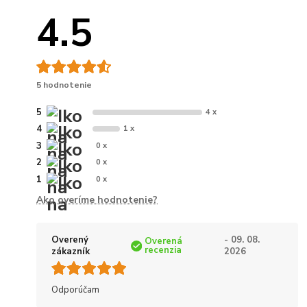
4.5
5 hodnotenie
5
4 x
4
1 x
3
0 x
2
0 x
1
0 x
Ako overíme hodnotenie?
Overený
- 09. 08.
Overená
recenzia
zákazník
2026
Odporúčam