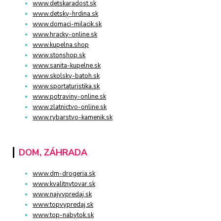
www.detskaradost.sk
www.detsky-hrdina.sk
www.domaci-milacik.sk
www.hracky-online.sk
www.kupelna.shop
www.stonshop.sk
www.sanita-kupelne.sk
www.skolsky-batoh.sk
www.sportaturistika.sk
www.potraviny-online.sk
www.zlatnictvo-online.sk
www.rybarstvo-kamenik.sk
DOM, ZÁHRADA
www.dm-drogeria.sk
www.kvalitnytovar.sk
www.najvypredaj.sk
www.topvypredaj.sk
www.top-nabytok.sk