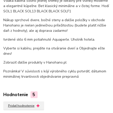
Vďaka kabína Solino jednej snímky je ideálny pre všetky moderné
a elegantné kúpeľne. Bet klasický minimálne a v čistej forme. Hodí
SOL1 BLACK SOL13 BLACK BLACK SOLF1
Nákup sprchové dvere, bočné steny a ďalšie položky v obchode
Hanohano je nielen jedinečnou príležitosťou (budete platiť nižšie
daň z hodnoty), ale aj doprava zadarmo!
tvrdené sklo 6 mm potiahnuté Aquaperle. Uholník hotela.
Vyberte si kabínu, prejdite na otváranie dverí a Objednajte ešte
dnes!
Zobraziť ďalšie produkty v Hanohano.pl
Poznámka! V súvislosti s kójí výrobného cyklu potvrdiť, dátumom
minimálnej trvanlivosti objednávanie prepravná
Hodnotenie
5
Pridať hodnotenie