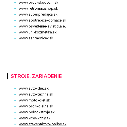
www.proti-skodcom.sk
www.retromaxishop.sk
www.superpredajca.sk
www.spotrebice-domace.sk
www.osvetlenie-svietidla.eu
www.uni-kozmetika.sk
www.zahradnicek.sk
STROJE, ZARIADENIE
www.auto-diel.sk
www.auto-techna.sk
www.moto-diel.sk
www.profi-dielna.sk
www.polno-stroje.sk
www.krby-kotly.sk
www.stavebnictvo-online.sk