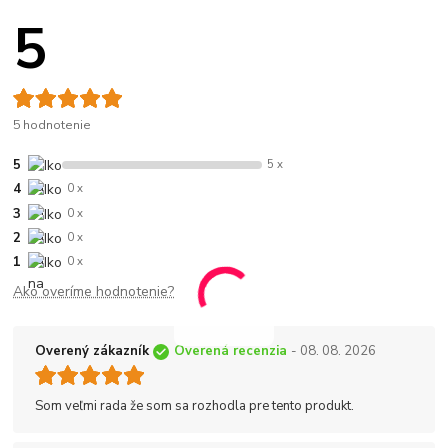
5
5 hodnotenie
5
5 x
4
0 x
3
0 x
2
0 x
1
0 x
Ako overíme hodnotenie?
Overený zákazník
Overená recenzia
- 08. 08. 2026
Som veľmi rada že som sa rozhodla pre tento produkt.