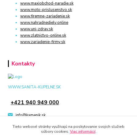
www.maxiobchod-naradie.sk
www.moto-prislusenstvo.sk
www.firemne-zariadenie.sk
www.nahradnediely.online
www.uni-zdrav.sk
www.zlatnictvo-online.sk
www.zariadenie-firmy.sk
Kontakty
WWW.SANITA-KUPELNE.SK
+421 940 949 000
info@kamenik.sk
Tieto webové stránky využívajú na poskytovanie svojich služieb
súbory cookies.
Viac informácií
.