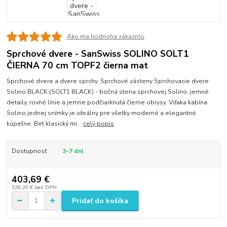
Ako ma hodnotia zákazníci
Sprchové dvere - SanSwiss SOLINO SOLT1
ČIERNA 70 cm TOPF2 čierna mat
Sprchové dvere a dvere sprchy. Sprchové zásteny Sprchovacie dvere
Solino BLACK (SOLT1 BLACK) - bočná stena sprchovej Solino, jemné
detaily, rovné línie a jemne podčiarknutá čierne obrysy. Vďaka kabína
Solino jednej snímky je ideálny pre všetky moderné a elegantné
kúpeľne. Bet klasický mi...
celý popis
Dostupnosť
3-7 dni
403,69 €
328,20 €
bez DPH
Pridať do košíka