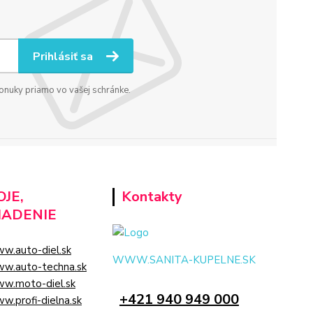
Prihlásiť sa
ponuky priamo vo vašej schránke.
JE,
Kontakty
IADENIE
w.auto-diel.sk
WWW.SANITA-KUPELNE.SK
w.auto-techna.sk
w.moto-diel.sk
+421 940 949 000
w.profi-dielna.sk