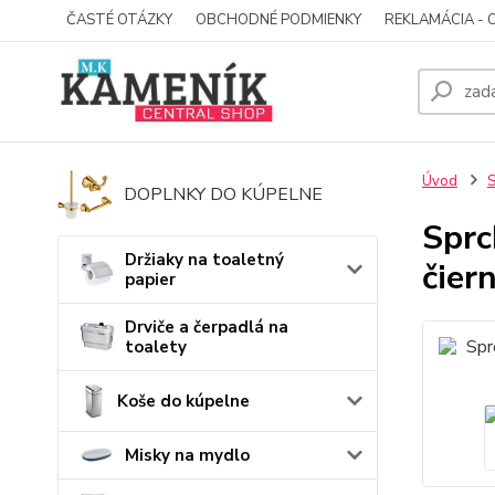
ČASTÉ OTÁZKY
OBCHODNÉ PODMIENKY
REKLAMÁCIA - 
Úvod
S
DOPLNKY DO KÚPELNE
Sprc
Držiaky na toaletný
čier
papier
Drviče a čerpadlá na
toalety
Koše do kúpelne
Misky na mydlo