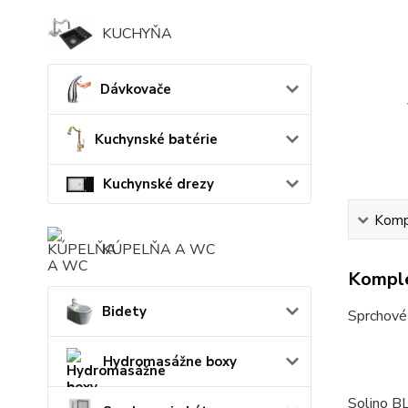
KUCHYŇA
Dávkovače
Kuchynské batérie
Kuchynské drezy
Kompl
KÚPELŇA A WC
Komple
Bidety
Sprchové 
Hydromasážne boxy
Solino BL