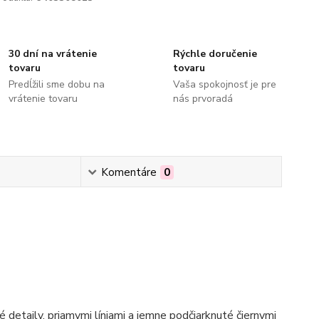
30 dní na vrátenie
Rýchle doručenie
tovaru
tovaru
Predĺžili sme dobu na
Vaša spokojnosť je pre
vrátenie tovaru
nás prvoradá
Komentáre
0
etaily, priamymi líniami a jemne podčiarknuté čiernymi