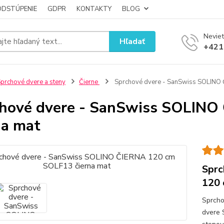
ODSTÚPENIE
GDPR
KONTAKTY
BLOG
Neviet
Hľadať
+421
prchové dvere a steny
Čierne
Sprchové dvere - SanSwiss SOLINO 
hové dvere - SanSwiss SOLIN
na mat
Sprc
120 
Sprcho
dvere 