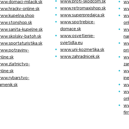
www.proti-skodcom.sk
ww.domaci-milacik.sk
ww
www.retromaxishop.sk
ww.hracky-online.sk
ww
www.superpredajca.sk
ww.kupelna.shop
ww
www.spotrebice-
ww.stonshop.sk
on
domace.sk
ww.sanita-kupelne.sk
ww
www.osvetlenie-
ww.skolsky-batoh.sk
na
svietidla.eu
ww.sportaturistika.sk
ww
www.uni-kozmetika.sk
ww.potraviny-
pr
www.zahradnicek.sk
nline.sk
ww
ww.zlatnictvo-
za
nline.sk
ww
ww.rybarstvo-
in
amenik.sk
ww
ww
on
ww
fir