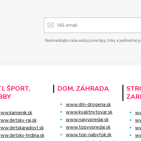
Nezmeškajte naše exkluzívne tipy, triky a jedinečné 
I, ŠPORT,
DOM, ZÁHRADA
STRO
BBY
ZAR
www.dm-drogeria.sk
www.kvalitnytovar.sk
ww.kamenik.sk
ww
www.najvypredaj.sk
ww.detsky-raj.sk
ww
www.topvypredaj.sk
ww.detskaradost.sk
ww
www.top-nabytok.sk
ww.detsky-hrdina.sk
ww