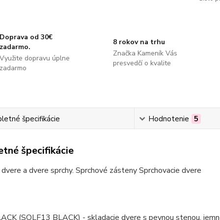
Doprava od 30€
8 rokov na trhu
zadarmo.
Značka Kameník Vás
Využite dopravu úplne
presvedčí o kvalite
zadarmo
etné špecifikácie
Hodnotenie
5
tné špecifikácie
dvere a dvere sprchy. Sprchové zásteny Sprchovacie dvere
ACK (SOLF13 BLACK) - skladacie dvere s pevnou stenou, jemné d