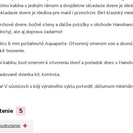
olino kabína s jedným rámom a dvojdielne skladacie dvere je id
skladacie dvere je ideálna pre malé i przestrzni. Bet klasický mini
chové dvere, bočné steny a ďalšie položky v obchode Hanohano je
noty), ale aj doprava zadarmo!
sklo 6 mm potiahnuté Aquaperle. Otvorený smerom von a dovnútr
ké tesnenie.
i kabínu, bod smerom k otvoreniu dverí a poriadok dnes v Hanoh
adované dvierka kit, kontrola.
 V súvislosti s kójí výrobného cyklu potvrdiť, dátumom minimáln
tenie
5
 hodnotenie