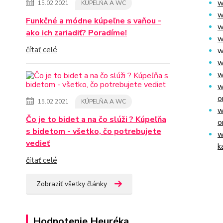
w
15.02.2021
KÚPELŇA A WC
w
Funkčné a módne kúpeľne s vaňou -
w
ako ich zariadiť? Poradíme!
w
čítať celé
w
w
w
w
o
15.02.2021
KÚPELŇA A WC
w
Čo je to bidet a na čo slúži ? Kúpeľňa
o
s bidetom - všetko, čo potrebujete
w
vedieť
k
čítať celé
Zobraziť všetky články
Hodnotenie Heuréka