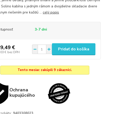
, jemné detaily, priamymi líniami a jemne podčiarknuté čiernymi
. Solino kabína s jedným rámom a dvojdielne skladacie dvere
lnym riešením pre každú ...
celý popis
tupnosť
3-7 dni
9,49 €
Pridať do košíka
,03 €
bez DPH
Tento mesiac zakúpili 9 zákazníci.
Ochrana
kupujúcého
roduktu:
9403308023