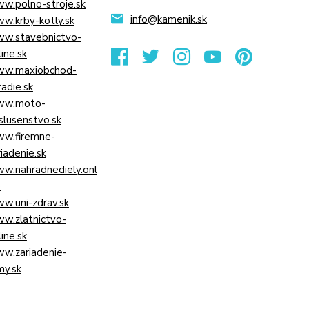
w.polno-stroje.sk
info@kamenik.sk
w.krby-kotly.sk
w.stavebnictvo-
line.sk
w.maxiobchod-
radie.sk
w.moto-
islusenstvo.sk
w.firemne-
riadenie.sk
w.nahradnediely.onl
e
w.uni-zdrav.sk
w.zlatnictvo-
line.sk
w.zariadenie-
my.sk