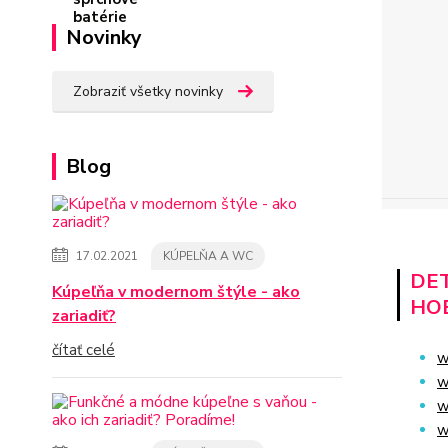
Novinky
Zobraziť všetky novinky
Blog
17.02.2021
KÚPELŇA A WC
DET
Kúpeľňa v modernom štýle - ako
HO
zariadiť?
čítať celé
w
w
w
w