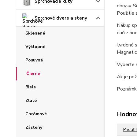
Sprchovacie kúty
obrysy. S
Použitie 
Sprchové dvere a steny
Nákup spr
daň z hod
Sklenené
tvrdené 
Výklopné
Magnetic
Posuvné
Vyberte s
Čierne
Ak je pož
Biele
Poznámka!
Zlaté
Hodno
Chrómové
Zásteny
Pridať