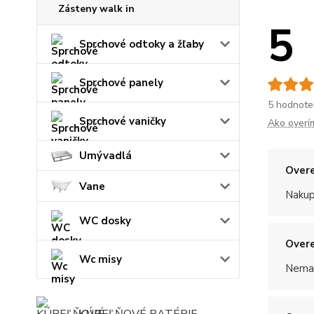
Zásteny walk in
5
Sprchové odtoky a žľaby
Sprchové panely
5 hodnote
Sprchové vaničky
Ako overí
Umývadlá
Overe
Vane
Nakup
WC dosky
Overe
Wc misy
Nemal