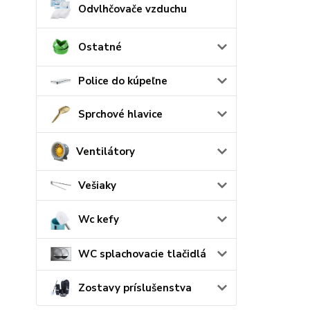
Odvlhčovače vzduchu
Ostatné
Police do kúpeľne
Sprchové hlavice
Ventilátory
Vešiaky
Wc kefy
WC splachovacie tlačidlá
Zostavy príslušenstva