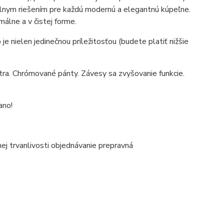
eálnym riešením pre každú modernú a elegantnú kúpeľne.
málne a v čistej forme.
 nielen jedinečnou príležitosťou (budete platiť nižšie
a. Chrómované pánty. Závesy sa zvyšovanie funkcie.
ano!
ej trvanlivosti objednávanie prepravná