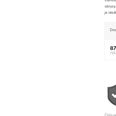
stenou
obrysy
je ideá
Dos
87
715
Číslo p