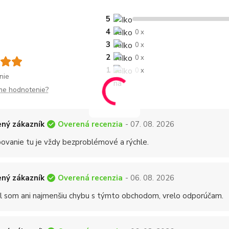
5
4
0 x
3
0 x
2
0 x
1
0 x
nie
me hodnotenie?
Overená recenzia
ný zákazník
- 07. 08. 2026
ovanie tu je vždy bezproblémové a rýchle.
Overená recenzia
ný zákazník
- 06. 08. 2026
 som ani najmenšiu chybu s týmto obchodom, vrelo odporúčam.