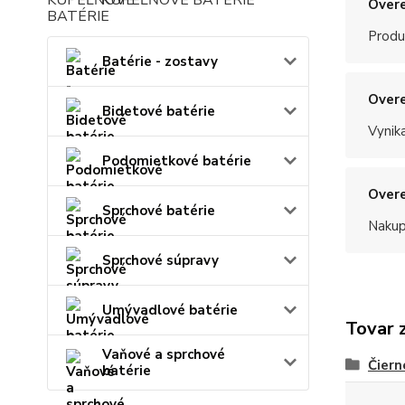
KÚPEĽŇOVÉ BATÉRIE
Overe
Produ
Batérie - zostavy
Overe
Bidetové batérie
Vynik
Podomietkové batérie
Overe
Sprchové batérie
Nakup
Sprchové súpravy
Umývadlové batérie
Tovar 
Vaňové a sprchové
Čiern
batérie