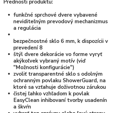
Prednosti produktu:
funkčné sprchové dvere vybavené
neviditeľným prevodový mechanizmus
a regulácia
bezpečnostné sklo
6 mm, k dispozícii v
prevedení 8
štýl dvere dekorácie vo forme
vyryť
akýkoľvek vybraný motív
(viď
"Možnosti konfigurácie")
zvoliť transparentné sklo s odolným
ochranným povlaku ShowerGuard, na
ktoré sa vzťahuje doživotnou zárukou
čistej ľahko vzhľadom k
povlak
EasyClean
inhibovaní tvorby usadenín
a škvŕn