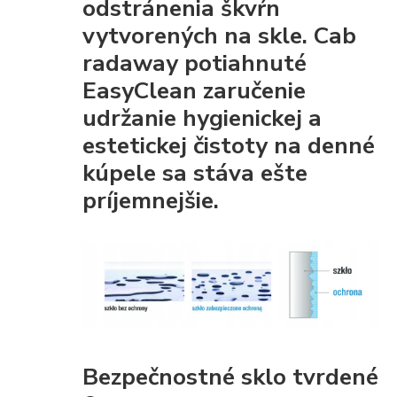
odstránenia škvŕn
vytvorených na skle. Cab
radaway potiahnuté
EasyClean
zaručenie
udržanie hygienickej a
estetickej čistoty
na denné
kúpele sa stáva ešte
príjemnejšie.
Bezpečnostné sklo tvrdené