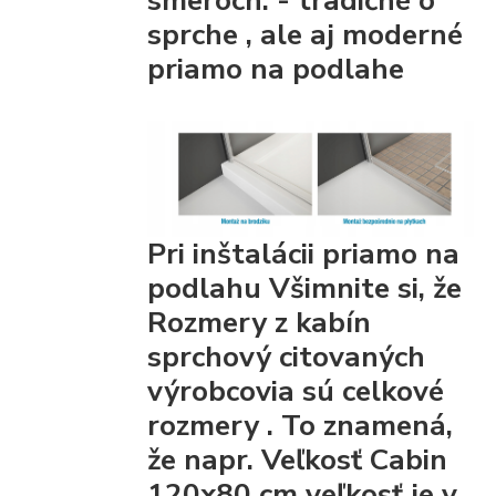
smeroch. - tradičné
o
sprche
, ale aj moderné
priamo na podlahe
Pri inštalácii priamo na
podlahu Všimnite si, že
Rozmery z kabín
sprchový citovaných
výrobcovia
sú celkové
rozmery
. To znamená,
že napr. Veľkosť Cabin
120x80 cm veľkosť je v