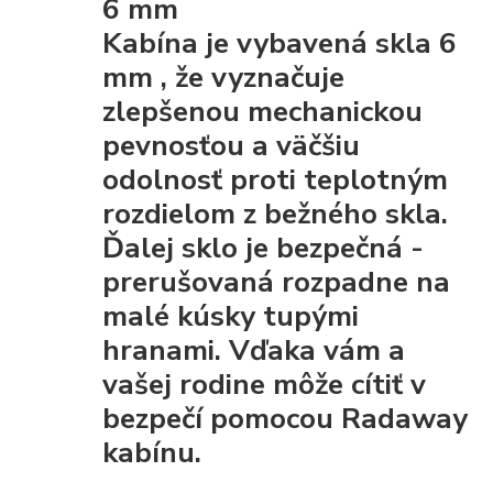
6 mm
Kabína je vybavená
skla 6
mm
, že
vyznačuje
zlepšenou mechanickou
pevnosťou
a väčšiu
odolnosť proti teplotným
rozdielom z bežného skla.
Ďalej sklo je
bezpečná
-
prerušovaná rozpadne na
malé kúsky tupými
hranami. Vďaka vám a
vašej rodine môže cítiť v
bezpečí pomocou Radaway
kabínu.