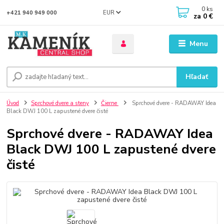
0
ks
EUR
+421 940 949 000
za
0 €
Menu
Hľadať
Úvod
Sprchové dvere a steny
Čierne
Sprchové dvere - RADAWAY Idea
Black DWJ 100 L zapustené dvere čisté
Sprchové dvere - RADAWAY Idea
Black DWJ 100 L zapustené dvere
čisté