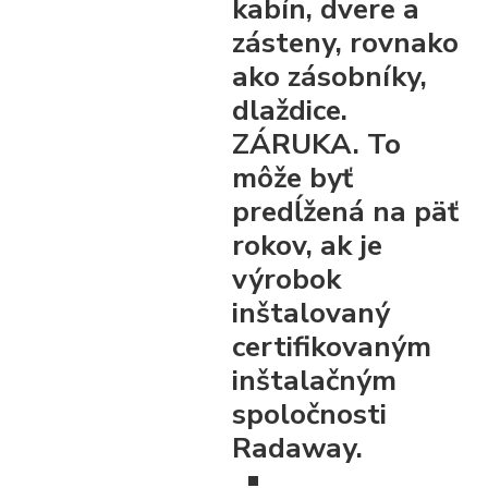
kabín, dvere a
zásteny, rovnako
ako zásobníky,
dlaždice.
ZÁRUKA. To
môže byť
predĺžená na päť
rokov, ak je
výrobok
inštalovaný
certifikovaným
inštalačným
spoločnosti
Radaway.