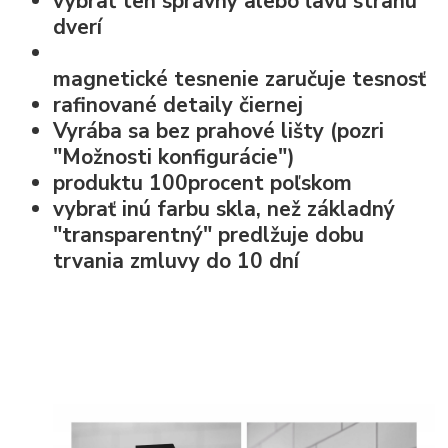
vybrať ten správny alebo ľavú stranu
dverí
magnetické tesnenie
zaručuje tesnosť
rafinované detaily čiernej
Vyrába sa bez prahové lišty (pozri
"Možnosti konfigurácie")
produktu 100procent poľskom
vybrať inú farbu skla, než základný
"transparentný" predlžuje dobu
trvania zmluvy do 10 dní