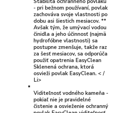
Stabilita ochranného povlaku
- pri bežnom používaní, povlak
zachováva svoje vlastnosti po
dobu asi šiestich mesiacov.
**
Avšak tým, že umývací vodou
činidla a jeho účinnosť (najmä
hydrofóbne vlastnosti) sa
postupne zmenšuje, takže raz
za šesť mesiacov, sa odporúča
použiť opatrenia EasyClean
Sklenená ochrana, ktorá
osvieži povlak EasyClean. < /
Li>
Viditeľnosť vodného kameňa
-
pokiaľ nie je pravidelné
čistenie a osvieženie ochranný
povlak EasyClean viditeľnosť