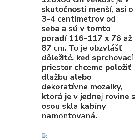
skutočnosti menší, asi o
3-4 centimetrov od
seba a sú v tomto
poradí 116-117 x 76 až
87 cm. To je obzvlášť
dôležité, keď sprchovací
priestor chceme položiť
dlažbu alebo
dekoratívne mozaiky,
ktorá je v jednej rovine s
osou skla kabíny
namontovaná.