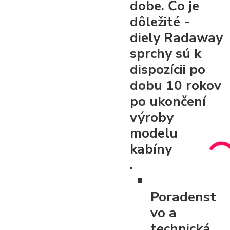
dobe. Čo je
dôležité -
diely Radaway
sprchy sú k
dispozícii po
dobu 10 rokov
po ukončení
výroby
modelu
kabíny
.
Poradenst
vo a
technická