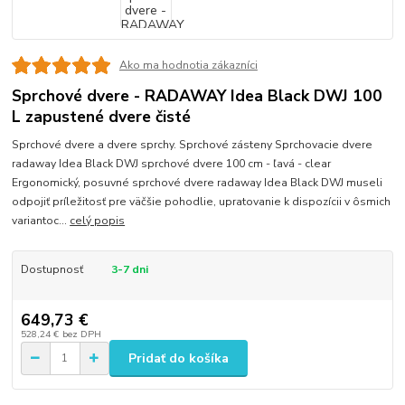
Ako ma hodnotia zákazníci
Sprchové dvere - RADAWAY Idea Black DWJ 100
L zapustené dvere čisté
Sprchové dvere a dvere sprchy. Sprchové zásteny Sprchovacie dvere
radaway Idea Black DWJ sprchové dvere 100 cm - ľavá - clear
Ergonomický, posuvné sprchové dvere radaway Idea Black DWJ museli
odpojiť príležitosť pre väčšie pohodlie, upratovanie k dispozícii v ôsmich
variantoc...
celý popis
Dostupnosť
3-7 dni
649,73 €
528,24 €
bez DPH
Pridať do košíka