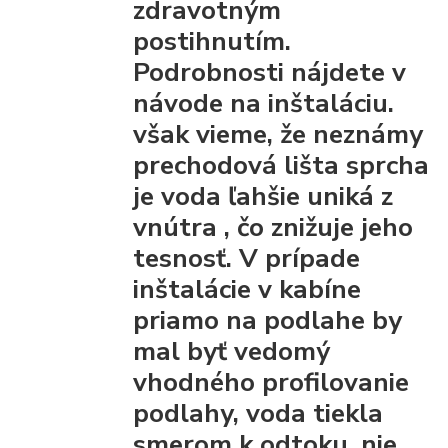
zdravotným
postihnutím.
Podrobnosti nájdete v
návode na inštaláciu.
však vieme, že
neznámy
prechodová lišta
sprcha
je voda ľahšie uniká z
vnútra
, čo znižuje jeho
tesnosť. V prípade
inštalácie v kabíne
priamo na podlahe by
mal byť vedomý
vhodného profilovanie
podlahy, voda tiekla
smerom k odtoku, nie