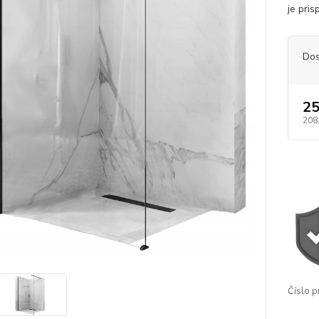
je pri
Dos
25
208
Číslo p