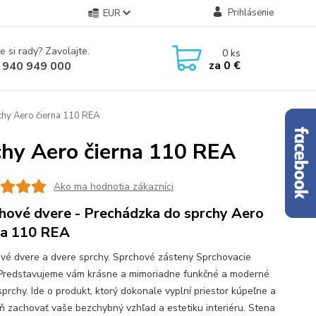
Prihlásenie
EUR
e si rady? Zavolajte.
0
ks
za
0 €
 940 949 000
chy Aero čierna 110 REA
chy Aero čierna 110 REA
Ako ma hodnotia zákazníci
hové dvere - Prechádzka do sprchy Aero
na 110 REA
vé dvere a dvere sprchy. Sprchové zásteny Sprchovacie
Predstavujeme vám krásne a mimoriadne funkčné a moderné
sprchy. Ide o produkt, ktorý dokonale vyplní priestor kúpeľne a
ň zachovať vaše bezchybný vzhľad a estetiku interiéru. Stena