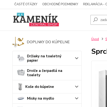
ČASTÉ OTÁZKY
OBCHODNÉ PODMIENKY
REKLAMÁCIA - 
Úvod
S
DOPLNKY DO KÚPELNE
Sprc
Držiaky na toaletný
papier
Drviče a čerpadlá na
toalety
Koše do kúpelne
Misky na mydlo