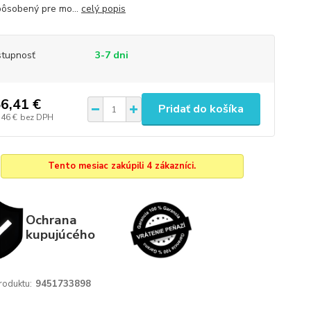
spôsobený pre mo...
celý popis
tupnosť
3-7 dni
6,41 €
Pridať do košíka
,46 €
bez DPH
Tento mesiac zakúpili 4 zákazníci.
Ochrana
kupujúcého
roduktu:
9451733898