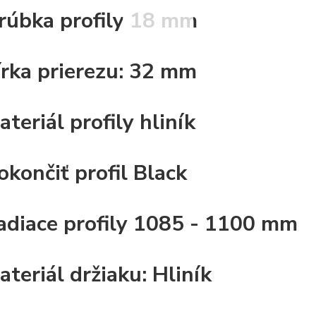
rúbka profily
18 mm
írka prierezu:
32 mm
ateriál profily
hliník
okončiť profil
Black
iadiace profily
1085 - 1100 mm
ateriál držiaku:
Hliník