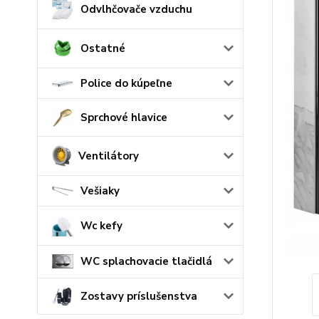
Odvlhčovače vzduchu
Ostatné
Police do kúpeľne
Sprchové hlavice
Ventilátory
Vešiaky
Wc kefy
WC splachovacie tlačidlá
Zostavy príslušenstva