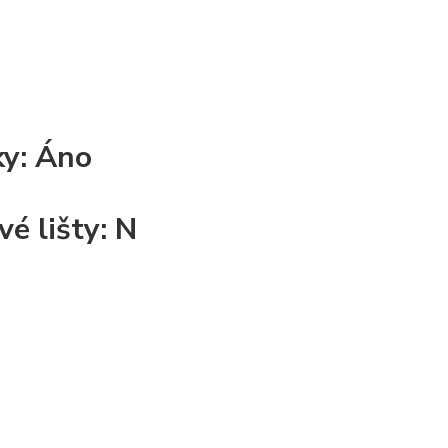
ky:
Áno
é lišty:
N