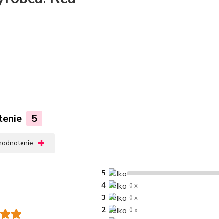
tenie
5
 hodnotenie
5
4
0 x
3
0 x
2
0 x