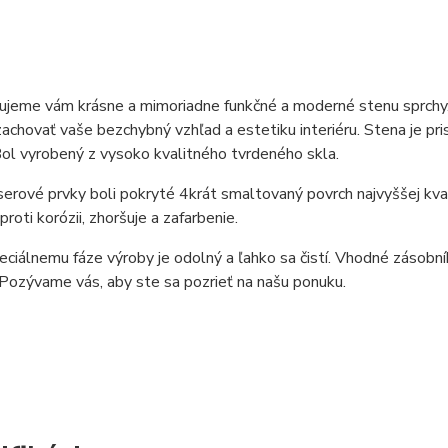
jeme vám krásne a mimoriadne funkčné a moderné stenu sprchy. I
achovať vaše bezchybný vzhľad a estetiku interiéru. Stena je 
Bol vyrobený z vysoko kvalitného tvrdeného skla.
serové prvky boli pokryté 4krát smaltovaný povrch najvyššej kvali
proti korózii, zhoršuje a zafarbenie.
ciálnemu fáze výroby je odolný a ľahko sa čistí. Vhodné zásobník
 Pozývame vás, aby ste sa pozrieť na našu ponuku.