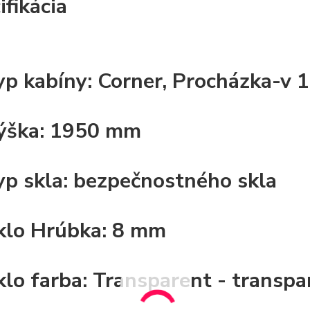
ifikácia
yp kabíny:
Corner, Procházka-v 
ýška:
1950 mm
yp skla:
bezpečnostného skla
klo Hrúbka:
8 mm
klo farba:
Transparent - transpa