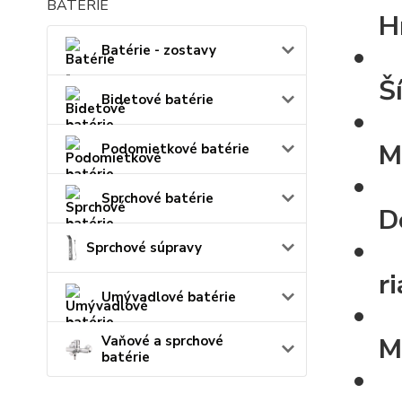
H
Batérie - zostavy
Š
Bidetové batérie
M
Podomietkové batérie
Sprchové batérie
D
Sprchové súpravy
r
Umývadlové batérie
M
Vaňové a sprchové
batérie