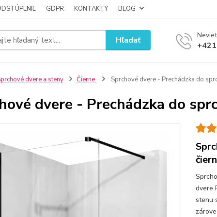
ODSTÚPENIE
GDPR
KONTAKTY
BLOG
Neviet
Hľadať
+421
prchové dvere a steny
Čierne
Sprchové dvere - Prechádzka do spr
hové dvere - Prechádzka do spr
Sprc
čier
Sprcho
dvere 
stenu 
zárove