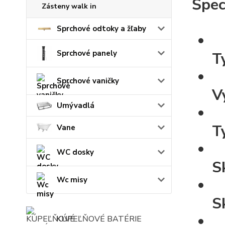
Špec
Zásteny walk in
Sprchové odtoky a žľaby
Sprchové panely
T
Sprchové vaničky
V
Umývadlá
T
Vane
WC dosky
S
Wc misy
S
KÚPEĽŇOVÉ BATÉRIE