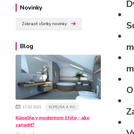
D
Novinky
S
Zobraziť všetky novinky
m
Blog
m
O
17.02.2021
KÚPELŇA A WC
Z
Kúpeľňa v modernom štýle - ako
zariadiť?
V