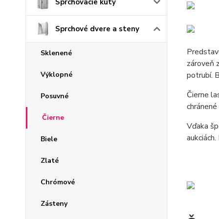
Sprchovacie kúty
Sprchové dvere a steny
Predstavu
Sklenené
zároveň z
potrubí. 
Výklopné
Čierne la
Posuvné
chránené 
Čierne
Vďaka špe
aukciách.
Biele
Zlaté
Chrómové
Zásteny