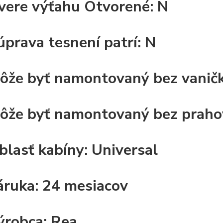
vere výťahu Otvorené:
N
úprava tesnení patrí:
N
ôže byť namontovaný bez vanič
ôže byť namontovaný bez prahov
blasť kabíny:
Universal
áruka:
24 mesiacov
ýrobca:
Rea