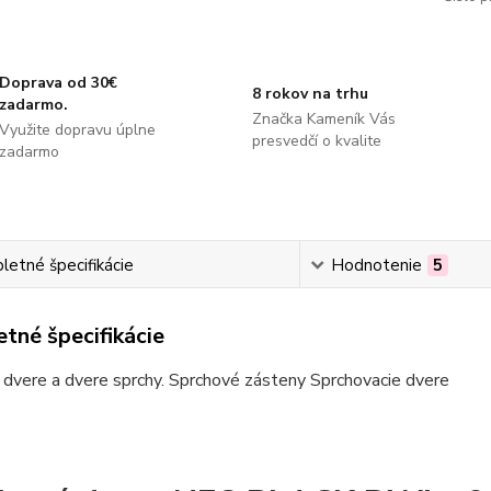
Doprava od 30€
8 rokov na trhu
zadarmo.
Značka Kameník Vás
Využite dopravu úplne
presvedčí o kvalite
zadarmo
etné špecifikácie
Hodnotenie
5
tné špecifikácie
dvere a dvere sprchy. Sprchové zásteny Sprchovacie dvere