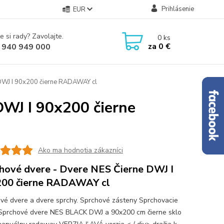
Prihlásenie
EUR
e si rady? Zavolajte.
0
ks
za
0 €
 940 949 000
DWJ I 90x200 čierne RADAWAY cl
DWJ I 90x200 čierne
Ako ma hodnotia zákazníci
hové dvere - Dvere NES Čierne DWJ I
00 čierne RADAWAY cl
vé dvere a dvere sprchy. Sprchové zásteny Sprchovacie
Sprchové dvere NES BLACK DWJ a 90x200 cm čierne sklo