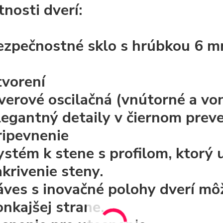
tnosti dverí:
ezpečnostné sklo s hrúbkou
6 
tvorení
verové
oscilačná
(vnútorné a von
legantný detaily v čiernom preve
ripevnenie
ystém k stene s profilom, ktorý
akrivenie steny.
áves s inovačné polohy dverí môž
onkajšej strane.