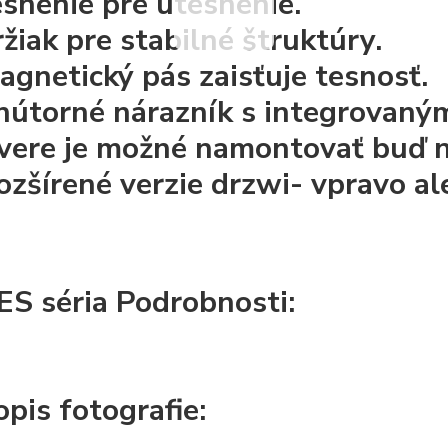
esnenie pre utesnenie.
ržiak pre stabilné štruktúry.
agnetický pás zaisťuje tesnosť.
nútorné nárazník s integrovaný
vere je možné namontovať buď n
ozšírené verzie drzwi- vpravo al
ES séria Podrobnosti:
opis fotografie: