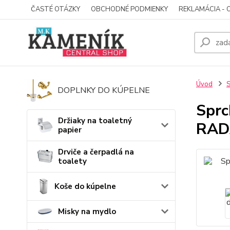
ČASTÉ OTÁZKY
OBCHODNÉ PODMIENKY
REKLAMÁCIA - 
Úvod
S
DOPLNKY DO KÚPELNE
Sprc
Držiaky na toaletný
RAD
papier
Drviče a čerpadlá na
toalety
Koše do kúpelne
Misky na mydlo