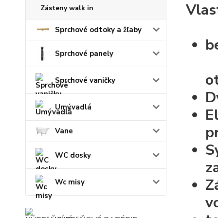
Vlas
Zásteny walk in
Sprchové odtoky a žľaby
b
Sprchové panely
o
Sprchové vaničky
D
Umývadlá
E
p
Vane
S
WC dosky
z
Z
Wc misy
v