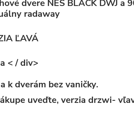
hové dvere NES BLACK DWJ a 90
uálny radaway
ZIA ĽAVÁ
ia
< / div>
ia k dverám bez vaničky.
nákupe uveďte, verzia drzwi- vľa