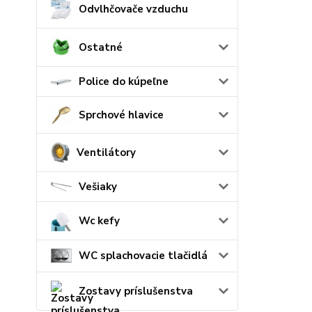
Odvlhčovače vzduchu
Ostatné
Police do kúpeľne
Sprchové hlavice
Ventilátory
Vešiaky
Wc kefy
WC splachovacie tlačidlá
Zostavy príslušenstva