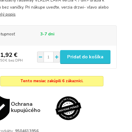
manuálny radaway VERZIA ĽAVÁ verzia < / div> dražia k
 bez vaničky. Pri nákupe uveďte, verzia drzwi- vľavo alebo
elý popis
tupnosť
3-7 dni
1,92 €
Pridať do košíka
,50 €
bez DPH
Tento mesiac zakúpili 6 zákazníci.
Ochrana
kupujúcého
roduktu:
9504613956