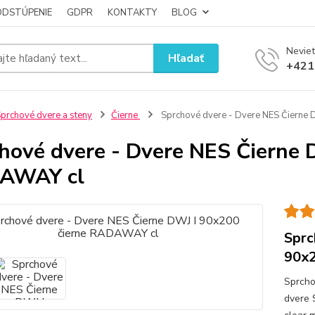
ODSTÚPENIE
GDPR
KONTAKTY
BLOG
Neviet
Hľadať
+421
prchové dvere a steny
Čierne
Sprchové dvere - Dvere NES Čierne 
hové dvere - Dvere NES Čierne 
AWAY cl
Sprc
90x2
Sprcho
dvere 