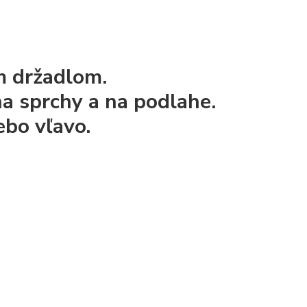
m držadlom.
a sprchy a na podlahe.
ebo vľavo.