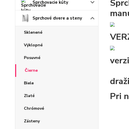
Sprc
Sprchovacie kúty
man
Sprchové dvere a steny
Sklenené
VER
Výklopné
verz
Posuvné
Čierne
draž
Biele
Pri 
Zlaté
Chrómové
Zásteny