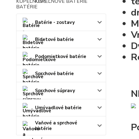
t
KÚPEĽŇOVÉ BATÉRIE
d
M
Batérie - zostavy
V
Bidetové batérie
D
R
Podomietkové batérie
Sprchové batérie
Sprchové súpravy
N
Umývadlové batérie
Vaňové a sprchové
P
batérie