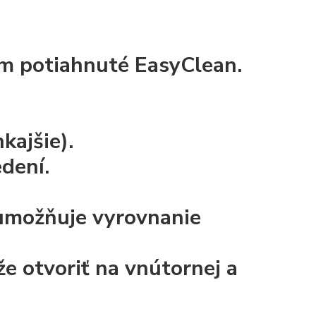
mm
potiahnuté
EasyClean.
kajšie).
dení.
 umožňuje vyrovnanie
e otvoriť na vnútornej a