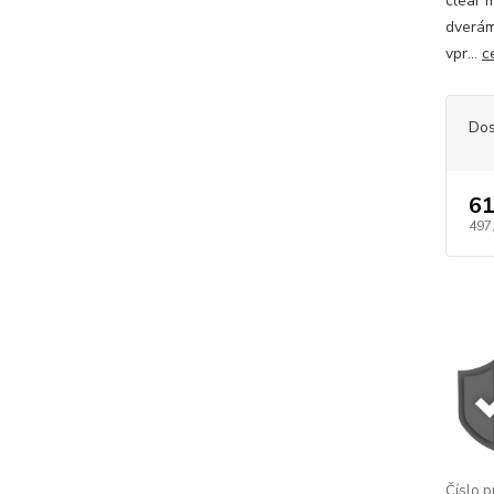
clear 
dverám
vpr...
c
Dos
61
497
Číslo p