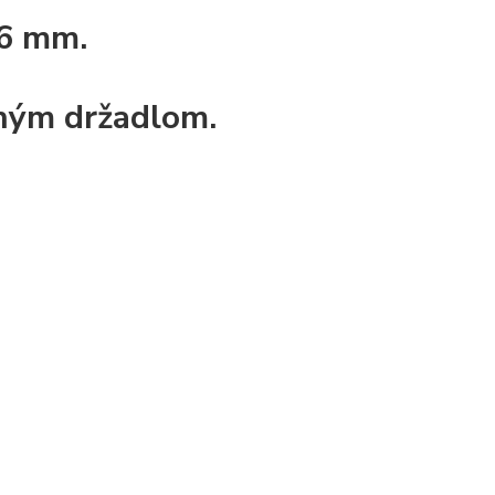
 6 mm.
aným držadlom.