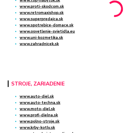
www.top-nabytok.sk
www.proti-skodcom.sk
www.retromaxishop.sk
www.superpredajca.sk
www.spotrebice-domace.sk
www.osvetlenie-svietidla.eu
www.uni-kozmetika.sk
www.zahradnicek.sk
STROJE, ZARIADENIE
www.auto-diel.sk
www.auto-techna.sk
www.moto-diel.sk
www.profi-dielna.sk
www.polno-stroje.sk
www.krby-kotly.sk