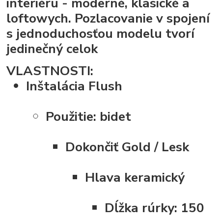
interiéru - moderné, klasické a
loftowych. Pozlacovanie v spojení
s jednoduchosťou modelu tvorí
jedinečný celok
VLASTNOSTI:
Inštalácia
Flush
Použitie:
bidet
Dokončiť
Gold / Lesk
Hlava
keramický
Dĺžka rúrky:
150