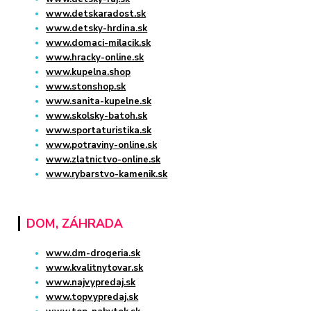
www.detskaradost.sk
www.detsky-hrdina.sk
www.domaci-milacik.sk
www.hracky-online.sk
www.kupelna.shop
www.stonshop.sk
www.sanita-kupelne.sk
www.skolsky-batoh.sk
www.sportaturistika.sk
www.potraviny-online.sk
www.zlatnictvo-online.sk
www.rybarstvo-kamenik.sk
DOM, ZÁHRADA
www.dm-drogeria.sk
www.kvalitnytovar.sk
www.najvypredaj.sk
www.topvypredaj.sk