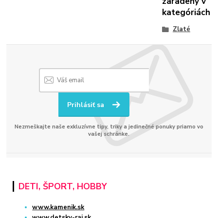
zaradený v
kategóriách
Zlaté
Prihlásiť sa
Nezmeškajte naše exkluzívne tipy, triky a jedinečné ponuky priamo vo
vašej schránke.
DETI, ŠPORT, HOBBY
www.kamenik.sk
www.detsky-raj.sk