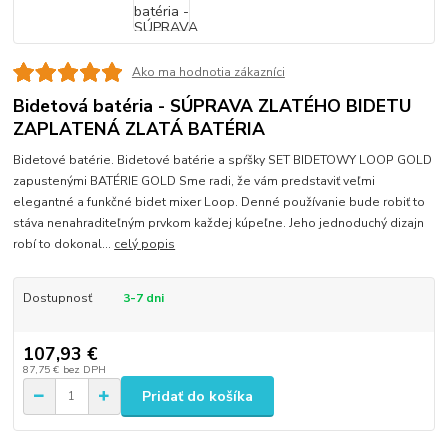
Ako ma hodnotia zákazníci
Bidetová batéria - SÚPRAVA ZLATÉHO BIDETU
ZAPLATENÁ ZLATÁ BATÉRIA
Bidetové batérie. Bidetové batérie a spŕšky SET BIDETOWY LOOP GOLD
zapustenými BATÉRIE GOLD Sme radi, že vám predstaviť veľmi
elegantné a funkčné bidet mixer Loop. Denné používanie bude robiť to
stáva nenahraditeľným prvkom každej kúpeľne. Jeho jednoduchý dizajn
robí to dokonal...
celý popis
Dostupnosť
3-7 dni
107,93 €
87,75 €
bez DPH
Pridať do košíka