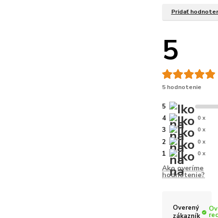
Pridať hodnote
5
5 hodnotenie
5
4
0 x
3
0 x
2
0 x
1
0 x
Ako overíme
hodnotenie?
Overený
Ov
re
zákazník