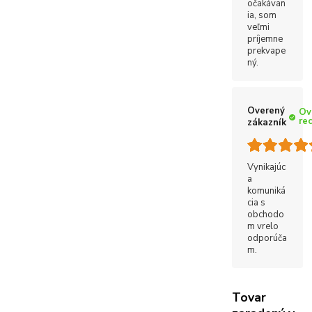
očakávan
ia, som
veľmi
príjemne
prekvape
ný.
Overený
Ov
re
zákazník
Vynikajúc
a
komuniká
cia s
obchodo
m vrelo
odporúča
m.
Tovar