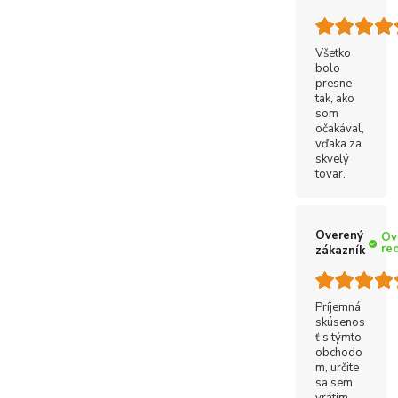
Všetko
bolo
presne
tak, ako
som
očakával,
vďaka za
skvelý
tovar.
Overený
Ov
re
zákazník
Príjemná
skúsenos
ť s týmto
obchodo
m, určite
sa sem
vrátim.