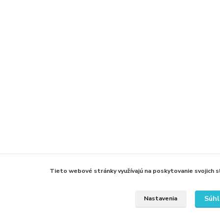
Tieto webové stránky využívajú na poskytovanie svojich s
Súhl
Nastavenia