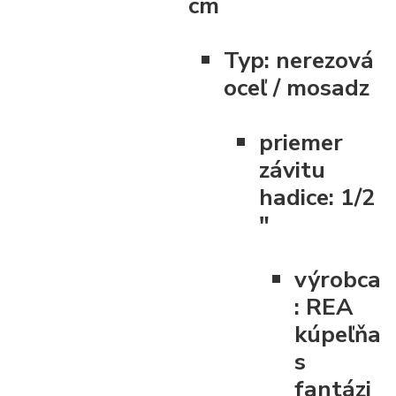
cm
Typ:
nerezová
oceľ / mosadz
priemer
závitu
hadice:
1/2
"
výrobca
:
REA
kúpeľňa
s
fantázi