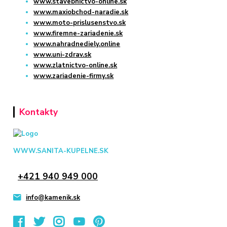
www.stavebnictvo-online.sk
www.maxiobchod-naradie.sk
www.moto-prislusenstvo.sk
www.firemne-zariadenie.sk
www.nahradnediely.online
www.uni-zdrav.sk
www.zlatnictvo-online.sk
www.zariadenie-firmy.sk
Kontakty
WWW.SANITA-KUPELNE.SK
+421 940 949 000
info@kamenik.sk