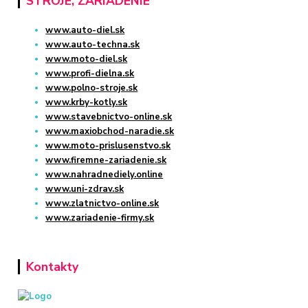
STROJE, ZARIADENIE
www.auto-diel.sk
www.auto-techna.sk
www.moto-diel.sk
www.profi-dielna.sk
www.polno-stroje.sk
www.krby-kotly.sk
www.stavebnictvo-online.sk
www.maxiobchod-naradie.sk
www.moto-prislusenstvo.sk
www.firemne-zariadenie.sk
www.nahradnediely.online
www.uni-zdrav.sk
www.zlatnictvo-online.sk
www.zariadenie-firmy.sk
Kontakty