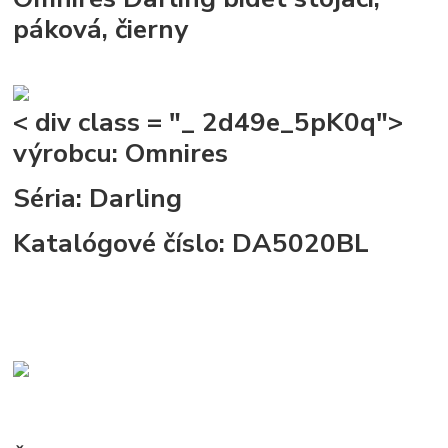
páková, čierny
< div class = "_ 2d49e_5pK0q">
výrobcu:
Omnires
Séria:
Darling
Katalógové číslo:
DA5020BL