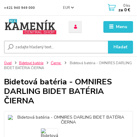
0
ks
EUR
+421 940 949 000
za
0 €
Menu
Hľadať
Úvod
Bidetové batérie
Čierne
Bidetová batéria - OMNIRES DARLING
BIDET BATÉRIA ČIERNA
Bidetová batéria - OMNIRES
DARLING BIDET BATÉRIA
ČIERNA