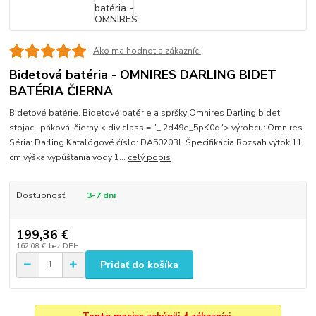
Ako ma hodnotia zákazníci
Bidetová batéria - OMNIRES DARLING BIDET
BATÉRIA ČIERNA
Bidetové batérie. Bidetové batérie a spŕšky Omnires Darling bidet
stojaci, páková, čierny < div class = "_ 2d49e_5pK0q"> výrobcu: Omnires
Séria: Darling Katalógové číslo: DA5020BL Špecifikácia Rozsah výtok 11
cm výška vypúšťania vody 1...
celý popis
Dostupnosť
3-7 dni
199,36 €
162,08 €
bez DPH
Pridať do košíka