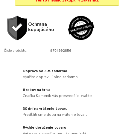
Tento mesiac zakúpili 4 zákazníci.
Ochrana
kupujúcého
Číslo produktu:
9704992856
Doprava od 30€ zadarmo.
Využite dopravu úplne zadarmo
8 rokov na trhu
Značka Kameník Vás presvedčí o kvalite
30 dní na vrátenie tovaru
Predĺžili sme dobu na vrátenie tovaru
Rýchle doručenie tovaru
Vaša spokojnosť je pre nás prvoradá