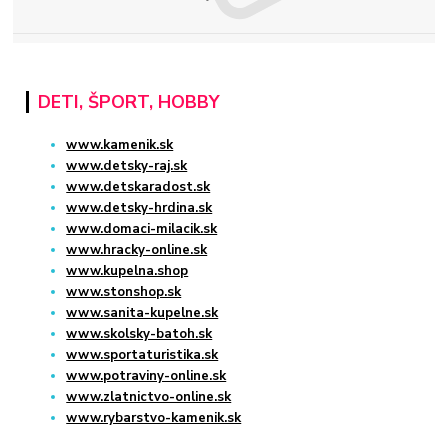
DETI, ŠPORT, HOBBY
www.kamenik.sk
www.detsky-raj.sk
www.detskaradost.sk
www.detsky-hrdina.sk
www.domaci-milacik.sk
www.hracky-online.sk
www.kupelna.shop
www.stonshop.sk
www.sanita-kupelne.sk
www.skolsky-batoh.sk
www.sportaturistika.sk
www.potraviny-online.sk
www.zlatnictvo-online.sk
www.rybarstvo-kamenik.sk