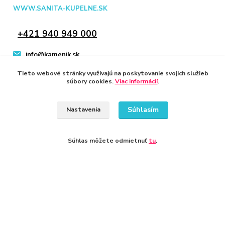
WWW.SANITA-KUPELNE.SK
+421 940 949 000
info@kamenik.sk
Tieto webové stránky využívajú na poskytovanie svojich služieb
súbory cookies.
Viac informácií
.
Súhlasím
Nastavenia
© 2024 Všetky práva vyhradené KAMENIK.SK
Vytvorené na
Eshop-rychlo.sk
Súhlas môžete odmietnuť
tu
.