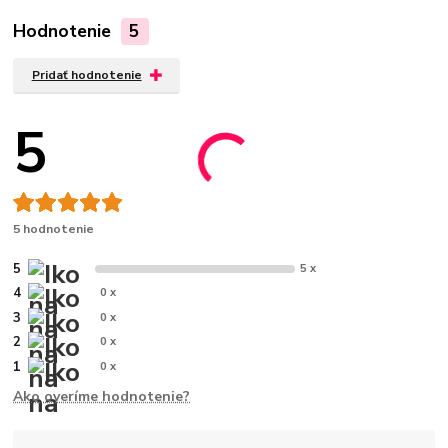
Hodnotenie
5
Pridať hodnotenie
5
5 hodnotenie
5
5 x
4
0 x
3
0 x
2
0 x
1
0 x
Ako overíme hodnotenie?