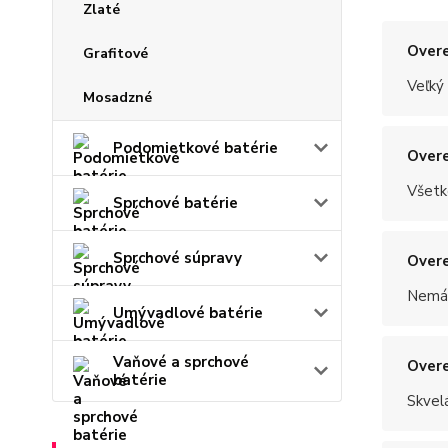
Zlaté
Overe
Grafitové
Veľký
Mosadzné
Podomietkové batérie
Overe
Všetk
Sprchové batérie
Sprchové súpravy
Overe
Nemám
Umývadlové batérie
Vaňové a sprchové
Overe
batérie
Skvel