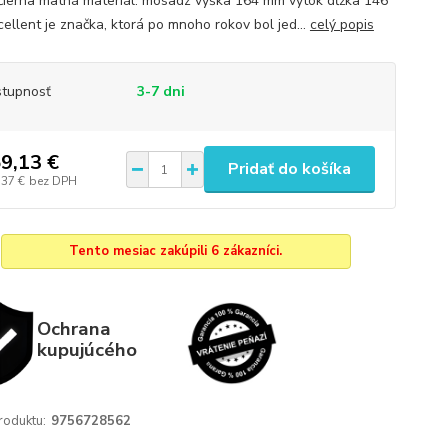
 čierna matná materiál: mosadz výška 164 mm výtok dĺžka 146
ellent je značka, ktorá po mnoho rokov bol jed...
celý popis
tupnosť
3-7 dni
9,13 €
Pridať do košíka
,37 €
bez DPH
Tento mesiac zakúpili 6 zákazníci.
Ochrana
kupujúcého
roduktu:
9756728562