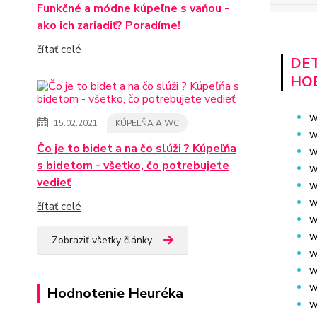
Funkčné a módne kúpeľne s vaňou -
ako ich zariadiť? Poradíme!
čítať celé
DET
HO
w
15.02.2021
KÚPELŇA A WC
w
Čo je to bidet a na čo slúži ? Kúpeľňa
w
s bidetom - všetko, čo potrebujete
w
vedieť
w
w
čítať celé
w
w
Zobraziť všetky články
w
w
w
Hodnotenie Heuréka
w