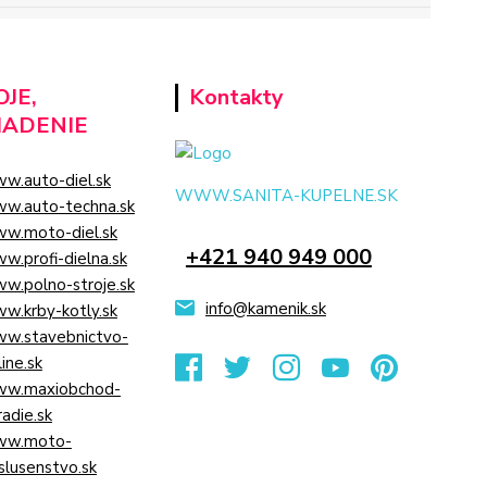
JE,
Kontakty
IADENIE
w.auto-diel.sk
WWW.SANITA-KUPELNE.SK
w.auto-techna.sk
w.moto-diel.sk
+421 940 949 000
w.profi-dielna.sk
w.polno-stroje.sk
info@kamenik.sk
w.krby-kotly.sk
w.stavebnictvo-
line.sk
w.maxiobchod-
radie.sk
w.moto-
islusenstvo.sk