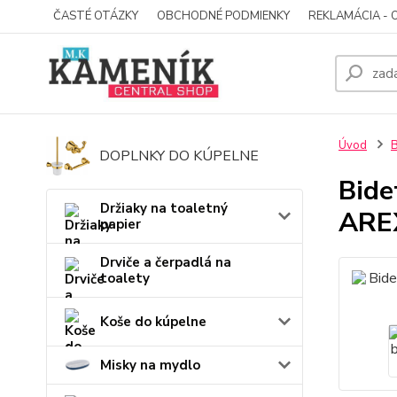
ČASTÉ OTÁZKY
OBCHODNÉ PODMIENKY
REKLAMÁCIA - 
Úvod
B
DOPLNKY DO KÚPELNE
Bide
Držiaky na toaletný
ARE
papier
Drviče a čerpadlá na
toalety
Koše do kúpelne
Misky na mydlo