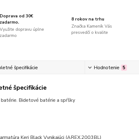
Doprava od 30€
8 rokov na trhu
zadarmo.
Značka Kameník Vás
Využite dopravu úplne
presvedčí o kvalite
zadarmo
etné špecifikácie
Hodnotenie
5
tné špecifikácie
batérie. Bidetové batérie a spŕšky
 armatúra Keri Black Vynikajúci (AREX.2003BL)