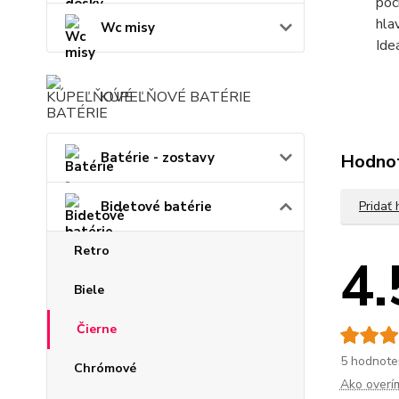
poc
hla
Wc misy
Ide
KÚPEĽŇOVÉ BATÉRIE
Batérie - zostavy
Hodno
Pridať
Bidetové batérie
Retro
4.
Biele
Čierne
5 hodnote
Chrómové
Ako overí