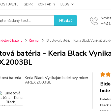
ODSTÚPENIE
GDPR
KONTAKTY
BLOG
Neviet
Hľadať
+421
idetové batérie
Čierne
Bidetová batéria - Keria Black Vynikajúci 
tová batéria - Keria Black Vynik
X.2003BL
Bide
bide
Bideto
Black 