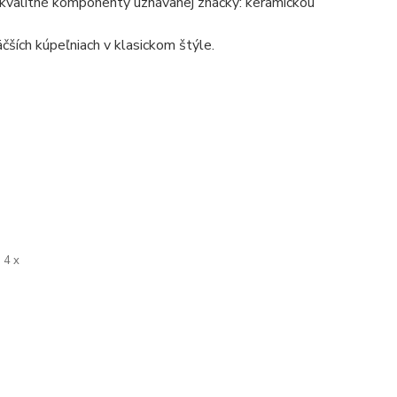
kvalitné komponenty uznávanej značky: keramickou
čších kúpeľniach v klasickom štýle.
4 x