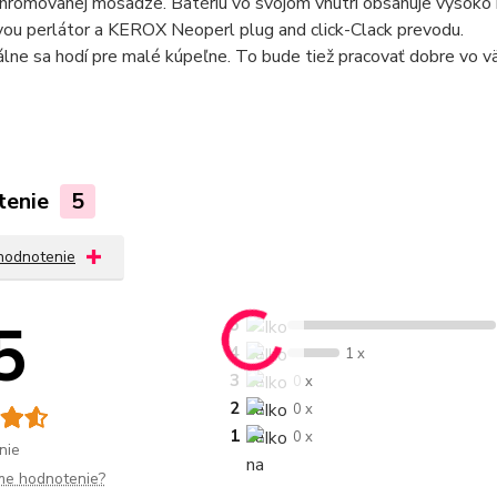
hrómovanej mosadze. Batériu vo svojom vnútri obsahuje vysoko 
vou perlátor a KEROX Neoperl plug and click-Clack prevodu.
álne sa hodí pre malé kúpeľne. To bude tiež pracovať dobre vo vä
tenie
5
 hodnotenie
5
5
4
1 x
3
0 x
2
0 x
1
0 x
nie
me hodnotenie?