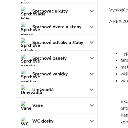
Vynikajúc
Sprchovacie kúty
AREX.2
Sprchové dvere a steny
Sprchové odtoky a žľaby
Typ
Sprchové panely
far
mat
výš
Sprchové vaničky
výt
Umývadlá
Exc
Vane
pri
Ker
WC dosky
kom