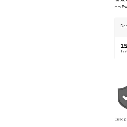
farba:
mm Exc
Dos
15
129
Číslo p