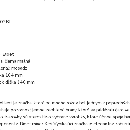
i
003BL
: Bidet
ba: čierna matná
eriál: mosadz
ka 164 mm
ok dĺžka 146 mm
ellent je značka, ktorá po mnoho rokov bol jedným z popredných 
ťahuje pozornosť jemne zaoblené hrany, ktoré sa pridávajú čaro va
io tvarovky sú starostlivo vybrané výrobky, ktoré účinne spája ha
ponenty. Bidet mixer Keri Vynikajúci značka je elegantný, robus