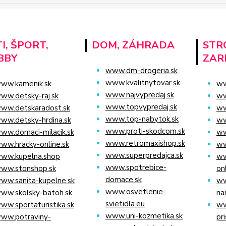
I, ŠPORT,
DOM, ZÁHRADA
STRO
BBY
ZAR
www.dm-drogeria.sk
www.kvalitnytovar.sk
ww.kamenik.sk
ww
www.najvypredaj.sk
ww.detsky-raj.sk
ww
www.topvypredaj.sk
ww.detskaradost.sk
ww
www.top-nabytok.sk
ww.detsky-hrdina.sk
ww
www.proti-skodcom.sk
ww.domaci-milacik.sk
ww
www.retromaxishop.sk
ww.hracky-online.sk
ww
www.superpredajca.sk
ww.kupelna.shop
ww
www.spotrebice-
ww.stonshop.sk
on
domace.sk
ww.sanita-kupelne.sk
ww
www.osvetlenie-
ww.skolsky-batoh.sk
na
svietidla.eu
ww.sportaturistika.sk
ww
www.uni-kozmetika.sk
ww.potraviny-
pr