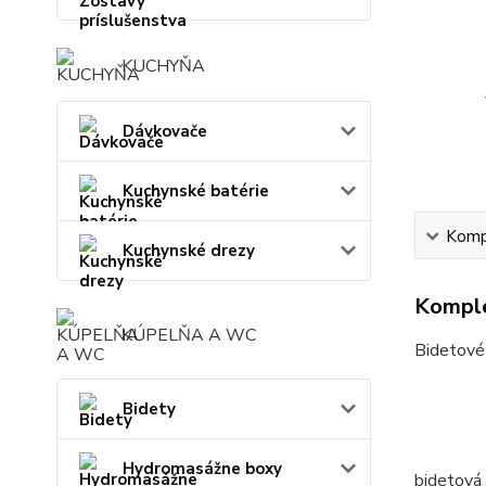
KUCHYŇA
Dávkovače
Kuchynské batérie
Kompl
Kuchynské drezy
Komple
KÚPELŇA A WC
Bidetové 
Bidety
Hydromasážne boxy
bidetová