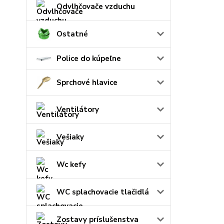
Odvlhčovače vzduchu
Ostatné
Police do kúpeľne
Sprchové hlavice
Ventilátory
Vešiaky
Wc kefy
WC splachovacie tlačidlá
Zostavy príslušenstva