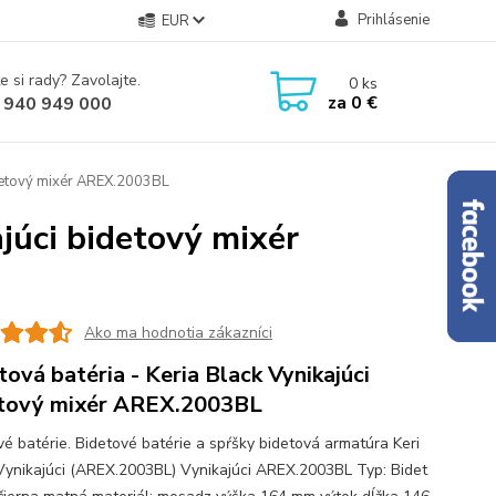
Prihlásenie
EUR
e si rady? Zavolajte.
0
ks
za
0 €
 940 949 000
bidetový mixér AREX.2003BL
ajúci bidetový mixér
Ako ma hodnotia zákazníci
tová batéria - Keria Black Vynikajúci
tový mixér AREX.2003BL
vé batérie. Bidetové batérie a spŕšky bidetová armatúra Keri
Vynikajúci (AREX.2003BL) Vynikajúci AREX.2003BL Typ: Bidet