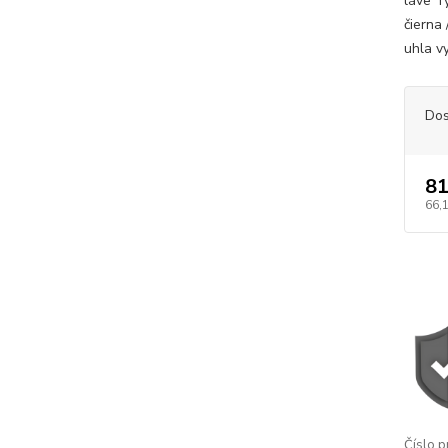
láve T
čierna
uhla vy
Dos
81
66,
Číslo p