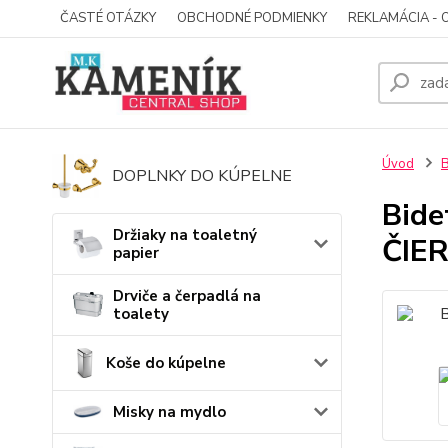
ČASTÉ OTÁZKY
OBCHODNÉ PODMIENKY
REKLAMÁCIA - 
Úvod
B
DOPLNKY DO KÚPELNE
Bide
Držiaky na toaletný
ČIE
papier
Drviče a čerpadlá na
toalety
Koše do kúpelne
Misky na mydlo