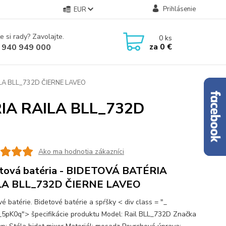
Prihlásenie
EUR
e si rady? Zavolajte.
0
ks
za
0 €
 940 949 000
ILA BLL_732D ČIERNE LAVEO
RIA RAILA BLL_732D
Ako ma hodnotia zákazníci
tová batéria - BIDETOVÁ BATÉRIA
LA BLL_732D ČIERNE LAVEO
é batérie. Bidetové batérie a spŕšky < div class = "_
5pK0q"> špecifikácie produktu Model: Rail BLL_732D Značka