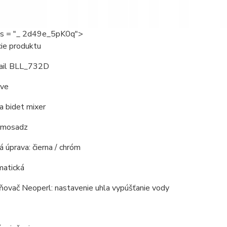
ass = "_ 2d49e_5pK0q">
cie produktu
ail BLL_732D
áve
a bidet mixer
: mosadz
 úprava: čierna / chróm
matická
ňovač Neoperl: nastavenie uhla vypúšťanie vody