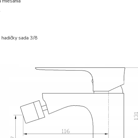
á miešania
e hadičky sada 3/8