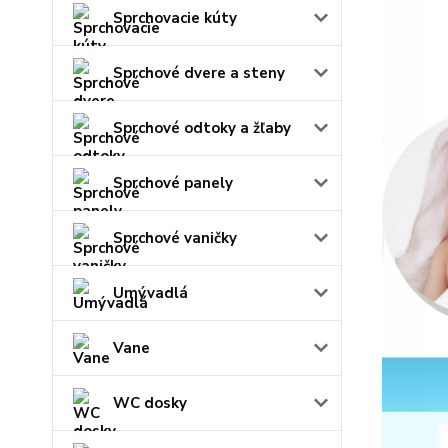
Sprchovacie kúty
Sprchové dvere a steny
Sprchové odtoky a žľaby
Sprchové panely
Sprchové vaničky
Umývadlá
Vane
WC dosky