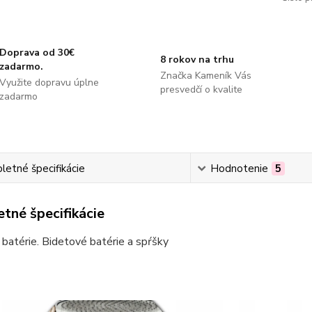
Doprava od 30€
8 rokov na trhu
zadarmo.
Značka Kameník Vás
Využite dopravu úplne
presvedčí o kvalite
zadarmo
etné špecifikácie
Hodnotenie
5
tné špecifikácie
batérie. Bidetové batérie a spŕšky