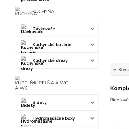
KUCHYŇA
Dávkovače
Kuchynské batérie
Kuchynské drezy
Kompl
KÚPELŇA A WC
Komple
Bidetové 
Bidety
Hydromasážne boxy