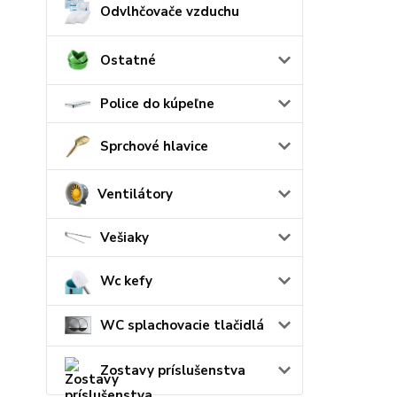
Odvlhčovače vzduchu
Ostatné
Police do kúpeľne
Sprchové hlavice
Ventilátory
Vešiaky
Wc kefy
WC splachovacie tlačidlá
Zostavy príslušenstva