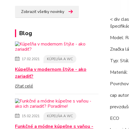
Zobraziť všetky novinky
< div cl
špecifiká
Blog
Model: R
Značka l
17.02.2021
KÚPELŇA A WC
Typ: Stál
Kúpeľňa v modernom štýle - ako
Materiál
zariadiť?
Povrchová
čítať celé
cap auto
prevzduš
15.02.2021
KÚPELŇA A WC
ECO
Funkčné a módne kúpeľne s vaňou -