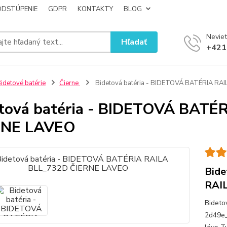
ODSTÚPENIE
GDPR
KONTAKTY
BLOG
Neviet
Hľadať
+421
idetové batérie
Čierne
Bidetová batéria - BIDETOVÁ BATÉRIA RA
tová batéria - BIDETOVÁ BATÉ
RNE LAVEO
Bide
RAI
Bidetov
2d49e_