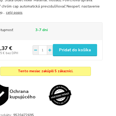
yp: Stála bidet mixer Materiál: mosadz Povrchová úprava:
 / chróm cap automatická prevzdušňovač Neoperl: nastavenie
p...
celý popis
tupnosť
3-7 dni
,37 €
Pridať do košíka
15 €
bez DPH
Tento mesiac zakúpili 5 zákazníci.
Ochrana
kupujúcého
roduktu:
9520472695