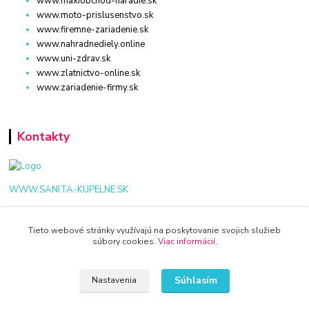
www.maxiobchod-naradie.sk
www.moto-prislusenstvo.sk
www.firemne-zariadenie.sk
www.nahradnediely.online
www.uni-zdrav.sk
www.zlatnictvo-online.sk
www.zariadenie-firmy.sk
Kontakty
WWW.SANITA-KUPELNE.SK
+421 940 949 000
Tieto webové stránky využívajú na poskytovanie svojich služieb
súbory cookies.
Viac informácií
.
info@kamenik.sk
Súhlasím
Nastavenia