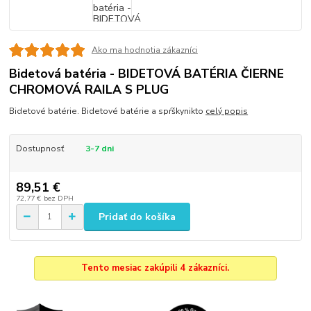
Ako ma hodnotia zákazníci
Bidetová batéria - BIDETOVÁ BATÉRIA ČIERNE
CHROMOVÁ RAILA S PLUG
Bidetové batérie. Bidetové batérie a spŕškynikto
celý popis
Dostupnosť
3-7 dni
89,51 €
72,77 €
bez DPH
Pridať do košíka
Tento mesiac zakúpili 4 zákazníci.