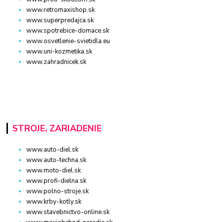
www.retromaxishop.sk
www.superpredajca.sk
www.spotrebice-domace.sk
www.osvetlenie-svietidla.eu
www.uni-kozmetika.sk
www.zahradnicek.sk
STROJE, ZARIADENIE
www.auto-diel.sk
www.auto-techna.sk
www.moto-diel.sk
www.profi-dielna.sk
www.polno-stroje.sk
www.krby-kotly.sk
www.stavebnictvo-online.sk