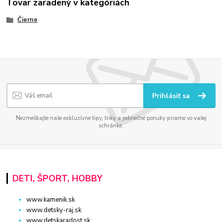
Tovar zaradený v kategóriách
Čierne
Prihlásiť sa
Nezmeškajte naše exkluzívne tipy, triky a jedinečné ponuky priamo vo vašej
schránke.
DETI, ŠPORT, HOBBY
www.kamenik.sk
www.detsky-raj.sk
www.detskaradost.sk