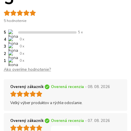
5 hodnotenie
5
5 x
4
0 x
3
0 x
2
0 x
1
0 x
Ako overíme hodnotenie?
Overený zákazník
Overená recenzia
- 08. 08. 2026
Veľký výber produktov a rýchle odoslanie.
Overený zákazník
Overená recenzia
- 07. 08. 2026