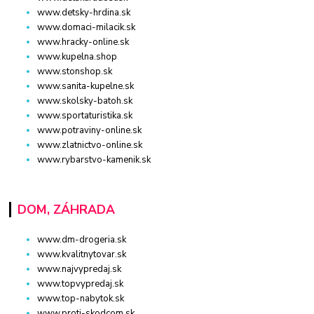
www.detsky-hrdina.sk
www.domaci-milacik.sk
www.hracky-online.sk
www.kupelna.shop
www.stonshop.sk
www.sanita-kupelne.sk
www.skolsky-batoh.sk
www.sportaturistika.sk
www.potraviny-online.sk
www.zlatnictvo-online.sk
www.rybarstvo-kamenik.sk
DOM, ZÁHRADA
www.dm-drogeria.sk
www.kvalitnytovar.sk
www.najvypredaj.sk
www.topvypredaj.sk
www.top-nabytok.sk
www.proti-skodcom.sk