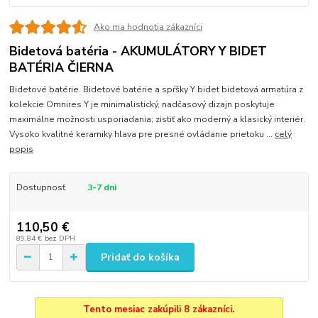
Ako ma hodnotia zákazníci
Bidetová batéria - AKUMULÁTORY Y BIDET
BATÉRIA ČIERNA
Bidetové batérie. Bidetové batérie a spŕšky Y bidet bidetová armatúra z
kolekcie Omnires Y je minimalistický, nadčasový dizajn poskytuje
maximálne možnosti usporiadania; zistiť ako moderný a klasický interiér.
Vysoko kvalitné keramiky hlava pre presné ovládanie prietoku ...
celý
popis
Dostupnosť
3-7 dni
110,50 €
89,84 €
bez DPH
Pridať do košíka
Tento mesiac zakúpili 8 zákazníci.