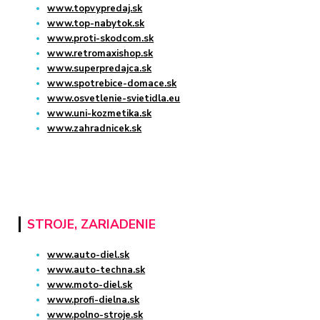
www.topvypredaj.sk
www.top-nabytok.sk
www.proti-skodcom.sk
www.retromaxishop.sk
www.superpredajca.sk
www.spotrebice-domace.sk
www.osvetlenie-svietidla.eu
www.uni-kozmetika.sk
www.zahradnicek.sk
STROJE, ZARIADENIE
www.auto-diel.sk
www.auto-techna.sk
www.moto-diel.sk
www.profi-dielna.sk
www.polno-stroje.sk