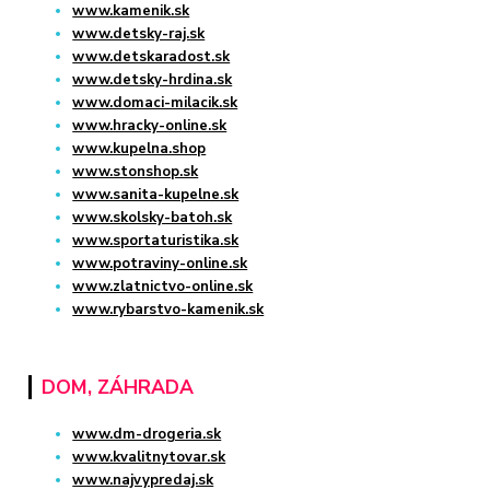
www.kamenik.sk
www.detsky-raj.sk
www.detskaradost.sk
www.detsky-hrdina.sk
www.domaci-milacik.sk
www.hracky-online.sk
www.kupelna.shop
www.stonshop.sk
www.sanita-kupelne.sk
www.skolsky-batoh.sk
www.sportaturistika.sk
www.potraviny-online.sk
www.zlatnictvo-online.sk
www.rybarstvo-kamenik.sk
DOM, ZÁHRADA
www.dm-drogeria.sk
www.kvalitnytovar.sk
www.najvypredaj.sk