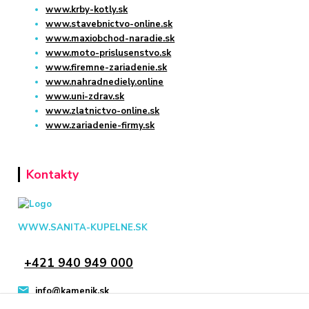
www.krby-kotly.sk
www.stavebnictvo-online.sk
www.maxiobchod-naradie.sk
www.moto-prislusenstvo.sk
www.firemne-zariadenie.sk
www.nahradnediely.online
www.uni-zdrav.sk
www.zlatnictvo-online.sk
www.zariadenie-firmy.sk
Kontakty
WWW.SANITA-KUPELNE.SK
+421 940 949 000
info@kamenik.sk