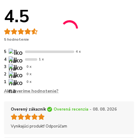
4.5
5 hodnotenie
5
4 x
4
1 x
3
0 x
2
0 x
1
0 x
Ako overíme hodnotenie?
Overený zákazník
Overená recenzia
- 08. 08. 2026
Vynikajúci produkt! Odporúčam