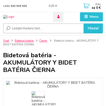
0
ks
EUR
+421 940 949 000
za
0 €
Menu
Hľadať
Úvod
Bidetové batérie
Čierne
Bidetová batéria - AKUMULÁTORY Y
BIDET BATÉRIA ČIERNA
Bidetová batéria -
AKUMULÁTORY Y BIDET
BATÉRIA ČIERNA