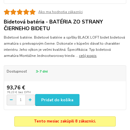
Ako ma hodnotia zákazníci
Bidetová batéria - BATÉRIA ZO STRANY
ČIERNEHO BIDETU
Bidetové batérie. Bidetové batérie a spŕšky BLACK LOFT bidet bidetová
armatúra s prekvapivým čierne. Dokonale v kúpeľni dávať to charakter
interiéru. Jeho výkon je veľmi kvalitná. Špecifikácia: Typ bidetová
armatúra Montážne Jednootworowy trieda ...
celý popis
Dostupnosť
3-7 dni
93,76 €
76,23 €
bez DPH
Pridať do košíka
Tento mesiac zakúpili 8 zákazníci.