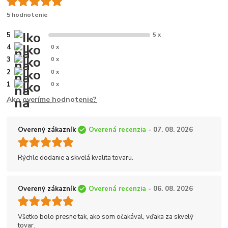
5 hodnotenie
5
5 x
4
0 x
3
0 x
2
0 x
1
0 x
Ako overíme hodnotenie?
Overený zákazník
Overená recenzia
- 07. 08. 2026
Rýchle dodanie a skvelá kvalita tovaru.
Overený zákazník
Overená recenzia
- 06. 08. 2026
Všetko bolo presne tak, ako som očakával, vďaka za skvelý
tovar.