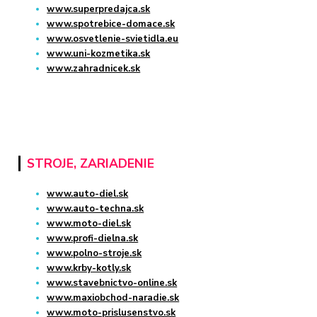
www.superpredajca.sk
www.spotrebice-domace.sk
www.osvetlenie-svietidla.eu
www.uni-kozmetika.sk
www.zahradnicek.sk
STROJE, ZARIADENIE
www.auto-diel.sk
www.auto-techna.sk
www.moto-diel.sk
www.profi-dielna.sk
www.polno-stroje.sk
www.krby-kotly.sk
www.stavebnictvo-online.sk
www.maxiobchod-naradie.sk
www.moto-prislusenstvo.sk