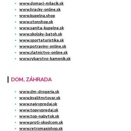
www.domaci-milacik.sk
www.hracky-online.sk
www.kupelna.shop
www.stonshop.sk
www.sanita-kupelne.sk
www.skolsky-batoh.sk
www.sportaturistika.sk
www.potraviny-online.sk
www.zlatnictvo-online.sk
www.rybarstvo-kamenik.sk
DOM, ZÁHRADA
www.dm-drogeria.sk
www.kvalitnytovar.sk
www.najvypredaj.sk
www.topvypredaj.sk
www.top-nabytok.sk
www.proti-skodcom.sk
www.retromaxishop.sk