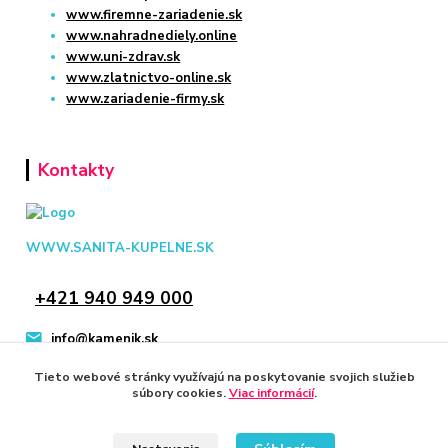
www.firemne-zariadenie.sk
www.nahradnediely.online
www.uni-zdrav.sk
www.zlatnictvo-online.sk
www.zariadenie-firmy.sk
Kontakty
WWW.SANITA-KUPELNE.SK
+421 940 949 000
info@kamenik.sk
Tieto webové stránky využívajú na poskytovanie svojich služieb
súbory cookies.
Viac informácií
.