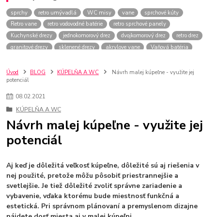
sprchy
retro umývadlá
WC misy
vane
sprchové kúty
Retro vane
retro vodovodné batérie
retro sprchové panely
Kuchynské drezy
jednokomorový drez
dvojkomorový drez
retro drez
granitové drezy
sklenené drezy
akrylove vane
Vaňová batéria
wc dosky
sprchový panel
retro kúpeľňa
závesné WC
stojace WC
odtoky
wc misa
umývadlá
medene drezy
Úvod
BLOG
KÚPELŇA A WC
Návrh malej kúpeľne - využite jej
potenciál
Granitové drezy
keramické drezy
Oceľové drezy
Umávadlá
čierne drezy
kuchynské batérie
béžové drezy
Retro drezy
08
.
02
.
2021
Retro batérie
Umývadlá
WC dosky
oválne sprchové kúty
KÚPELŇA A WC
vstavané vane
Rohové vane
ventilátor
kúpeľňový ventilátor
Návrh malej kúpeľne - využite jej
Inštalácia ventilátora
Vane
Sprchy
sprchové police
potenciál
police do kúpeľne
Sprchové súpravy
Sprchové hlavice
Sprchové hadice
Aj keď je dôležitá veľkosť kúpeľne, dôležité sú aj riešenia v
nej použité, pretože môžu pôsobiť priestrannejšie a
svetlejšie. Je tiež dôležité zvoliť správne zariadenie a
vybavenie, vďaka ktorému bude miestnosť funkčná a
estetická. Pri správnom plánovaní a premyslenom dizajne
nájdete dosť miesta aj v malej kúpeľni.