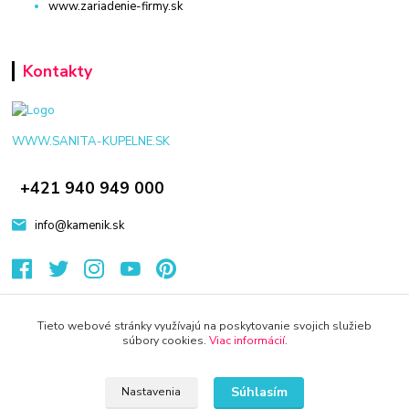
www.zariadenie-firmy.sk
Kontakty
WWW.SANITA-KUPELNE.SK
+421 940 949 000
info@kamenik.sk
Tieto webové stránky využívajú na poskytovanie svojich služieb
súbory cookies.
Viac informácií
.
© 2024 Všetky práva vyhradené KAMENIK.SK
Vytvorené na
Eshop-rychlo.sk
Súhlasím
Nastavenia