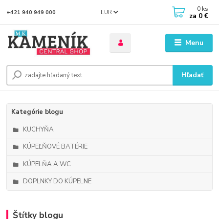
0
ks
EUR
+421 940 949 000
za
0 €
Menu
Hľadať
Kategórie blogu
KUCHYŇA
KÚPEĽŇOVÉ BATÉRIE
KÚPELŇA A WC
DOPLNKY DO KÚPELNE
Štítky blogu