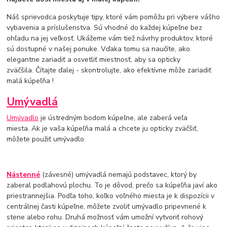
Náš sprievodca poskytuje tipy, ktoré vám pomôžu pri výbere vášho
vybavenia a príslušenstva. Sú vhodné do každej kúpeľne bez
ohľadu na jej veľkosť. Ukážeme vám tiež návrhy produktov, ktoré
sú dostupné v našej ponuke. Vďaka tomu sa naučíte, ako
elegantne zariadiť a osvetliť miestnosť, aby sa opticky
zväčšila. Čítajte ďalej - skontrolujte, ako efektívne môže zariadiť
malá kúpeľňa
!
Umývadlá
Umývadlo
je ústredným bodom kúpeľne, ale zaberá veľa
miesta. Ak je vaša kúpeľňa malá a chcete ju opticky zväčšiť,
môžete použiť umývadlo.
Nástenné
(závesné)
umývadlá nemajú podstavec, ktorý by
zaberal podlahovú plochu. To je dôvod, prečo sa kúpeľňa javí ako
priestrannejšia. Podľa toho, koľko voľného miesta je k dispozícii v
centrálnej časti kúpeľne, môžete zvoliť umývadlo pripevnené k
stene alebo rohu. Druhá možnosť vám umožní vytvoriť rohový