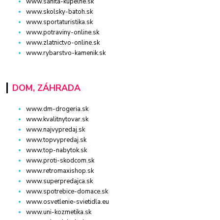
www.sanita-kupelne.sk
www.skolsky-batoh.sk
www.sportaturistika.sk
www.potraviny-online.sk
www.zlatnictvo-online.sk
www.rybarstvo-kamenik.sk
DOM, ZÁHRADA
www.dm-drogeria.sk
www.kvalitnytovar.sk
www.najvypredaj.sk
www.topvypredaj.sk
www.top-nabytok.sk
www.proti-skodcom.sk
www.retromaxishop.sk
www.superpredajca.sk
www.spotrebice-domace.sk
www.osvetlenie-svietidla.eu
www.uni-kozmetika.sk