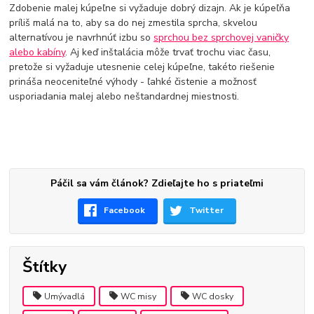
Zdobenie malej kúpeľne si vyžaduje dobrý dizajn. Ak je kúpeľňa
príliš malá na to, aby sa do nej zmestila sprcha, skvelou
alternatívou je navrhnúť izbu so
sprchou bez sprchovej vaničky
alebo kabíny
. Aj keď inštalácia môže trvať trochu viac času,
pretože si vyžaduje utesnenie celej kúpeľne, takéto riešenie
prináša neoceniteľné výhody - ľahké čistenie a možnosť
usporiadania malej alebo neštandardnej miestnosti.
Páčil sa vám článok? Zdieľajte ho s priateľmi
Facebook
Twitter
Štítky
Umývadlá
WC misy
WC dosky