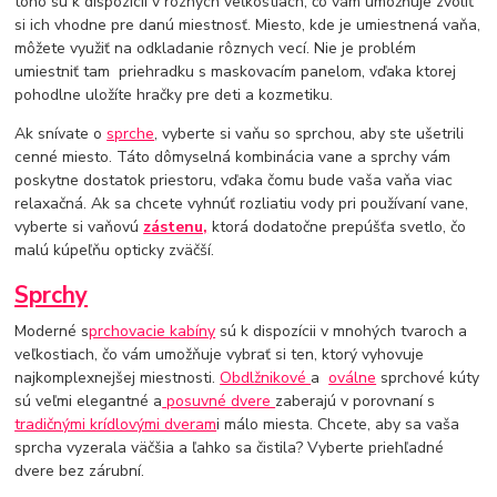
toho sú k dispozícii v rôznych veľkostiach, čo vám umožňuje zvoliť
si ich vhodne pre danú miestnosť. Miesto, kde je umiestnená vaňa,
môžete využiť na odkladanie rôznych vecí. Nie je problém
umiestniť tam priehradku s maskovacím panelom, vďaka ktorej
pohodlne uložíte hračky pre deti a kozmetiku.
Ak snívate o
sprche
, vyberte si vaňu so sprchou, aby ste ušetrili
cenné miesto. Táto dômyselná kombinácia vane a sprchy vám
poskytne dostatok priestoru, vďaka čomu bude vaša vaňa viac
relaxačná. Ak sa chcete vyhnúť rozliatiu vody pri používaní vane,
vyberte si vaňovú
zástenu,
ktorá dodatočne prepúšťa svetlo, čo
malú kúpeľňu opticky zväčší.
Sprchy
Moderné s
prchovacie kabíny
sú k dispozícii v mnohých tvaroch a
veľkostiach, čo vám umožňuje vybrať si ten, ktorý vyhovuje
najkomplexnejšej miestnosti.
Obdlžnikové
a
oválne
sprchové kúty
sú veľmi elegantné a
posuvné dvere
zaberajú v porovnaní s
tradičnými krídlovými dveram
i málo miesta. Chcete, aby sa vaša
sprcha vyzerala väčšia a ľahko sa čistila? Vyberte priehľadné
dvere bez zárubní.