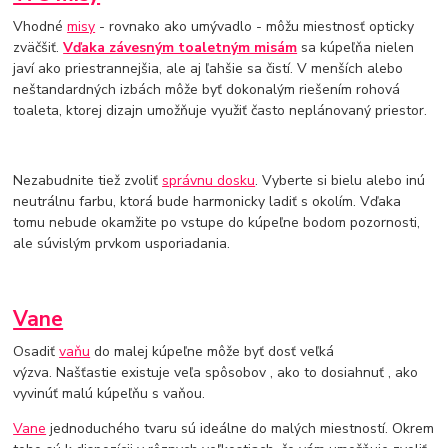
Vhodné
misy
- rovnako ako umývadlo - môžu miestnosť opticky
zväčšiť.
Vďaka závesným toaletným misám
sa kúpeľňa nielen
javí ako priestrannejšia, ale aj ľahšie sa čistí. V menších alebo
neštandardných izbách môže byť dokonalým riešením rohová
toaleta, ktorej dizajn umožňuje využiť často neplánovaný priestor.
Nezabudnite tiež zvoliť
správnu dosku
. Vyberte si bielu alebo inú
neutrálnu farbu, ktorá bude harmonicky ladiť s okolím. Vďaka
tomu nebude okamžite po vstupe do kúpeľne bodom pozornosti,
ale súvislým prvkom usporiadania.
Vane
Osadiť
vaňu
do malej kúpeľne môže byť dosť veľká
výzva. Našťastie existuje veľa spôsobov , ako to dosiahnuť , ako
vyvinúť malú kúpeľňu s vaňou.
Vane
jednoduchého tvaru sú ideálne do malých miestností. Okrem