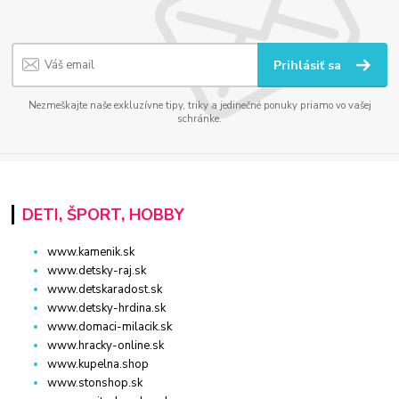
Prihlásiť sa
Nezmeškajte naše exkluzívne tipy, triky a jedinečné ponuky priamo vo vašej
schránke.
DETI, ŠPORT, HOBBY
www.kamenik.sk
www.detsky-raj.sk
www.detskaradost.sk
www.detsky-hrdina.sk
www.domaci-milacik.sk
www.hracky-online.sk
www.kupelna.shop
www.stonshop.sk