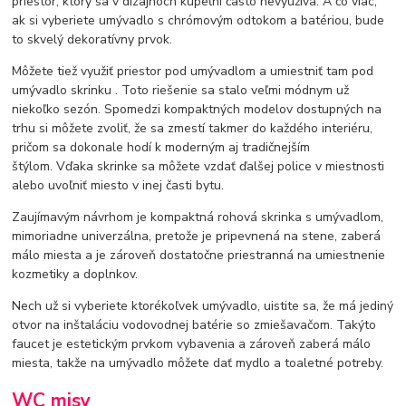
priestor, ktorý sa v dizajnoch kúpeľní často nevyužíva. A čo viac,
ak si vyberiete umývadlo s chrómovým odtokom a batériou, bude
to skvelý dekoratívny prvok.
Môžete tiež využiť priestor pod umývadlom a umiestniť tam pod
umývadlo skrinku . Toto riešenie sa stalo veľmi módnym už
niekoľko sezón. Spomedzi kompaktných modelov dostupných na
trhu si môžete zvoliť, že sa zmestí takmer do každého interiéru,
pričom sa dokonale hodí k moderným aj tradičnejším
štýlom. Vďaka skrinke sa môžete vzdať ďalšej police v miestnosti
alebo uvoľniť miesto v inej časti bytu.
Zaujímavým návrhom je kompaktná rohová skrinka s umývadlom,
mimoriadne univerzálna, pretože je pripevnená na stene, zaberá
málo miesta a je zároveň dostatočne priestranná na umiestnenie
kozmetiky a doplnkov.
Nech už si vyberiete ktorékoľvek umývadlo, uistite sa, že má jediný
otvor na inštaláciu vodovodnej batérie so zmiešavačom. Takýto
faucet je estetickým prvkom vybavenia a zároveň zaberá málo
miesta, takže na umývadlo môžete dať mydlo a toaletné potreby.
WC misy