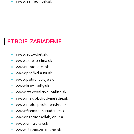
www.zahradnicek.sk
STROJE, ZARIADENIE
www.auto-diel.sk
www.auto-techna.sk
www.moto-diel.sk
www.profi-dielna.sk
www.polno-stroje.sk
www.krby-kotly.sk
www.stavebnictvo-online.sk
www.maxiobchod-naradie.sk
www.moto-prislusenstvo.sk
www.firemne-zariadenie.sk
www.nahradnediely.online
www.uni-zdrav.sk
www.zlatnictvo-online.sk