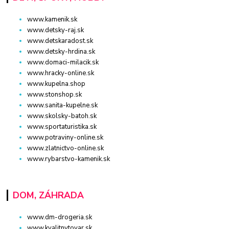
www.kamenik.sk
www.detsky-raj.sk
www.detskaradost.sk
www.detsky-hrdina.sk
www.domaci-milacik.sk
www.hracky-online.sk
www.kupelna.shop
www.stonshop.sk
www.sanita-kupelne.sk
www.skolsky-batoh.sk
www.sportaturistika.sk
www.potraviny-online.sk
www.zlatnictvo-online.sk
www.rybarstvo-kamenik.sk
DOM, ZÁHRADA
www.dm-drogeria.sk
www.kvalitnytovar.sk