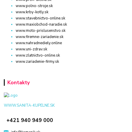
www.polno-stroje.sk
www.krby-kotly.sk
www.stavebnictvo-online.sk
www.maxiobchod-naradie.sk
www.moto-prislusenstvo.sk
www.firemne-zariadenie.sk
www.nahradnediely.online
www.uni-zdrav.sk
www.zlatnictvo-online.sk
www.zariadenie-firmy.sk
Kontakty
WWW.SANITA-KUPELNE.SK
+421 940 949 000