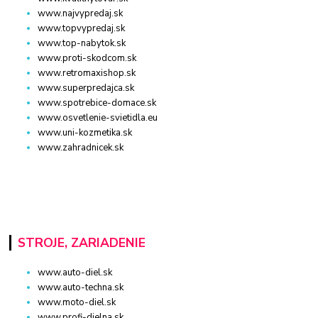
www.najvypredaj.sk
www.topvypredaj.sk
www.top-nabytok.sk
www.proti-skodcom.sk
www.retromaxishop.sk
www.superpredajca.sk
www.spotrebice-domace.sk
www.osvetlenie-svietidla.eu
www.uni-kozmetika.sk
www.zahradnicek.sk
STROJE, ZARIADENIE
www.auto-diel.sk
www.auto-techna.sk
www.moto-diel.sk
www.profi-dielna.sk