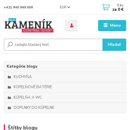
0
ks
EUR
+421 940 949 000
za
0 €
Menu
Hľadať
Kategórie blogu
KUCHYŇA
KÚPEĽŇOVÉ BATÉRIE
KÚPELŇA A WC
DOPLNKY DO KÚPELNE
Štítky blogu