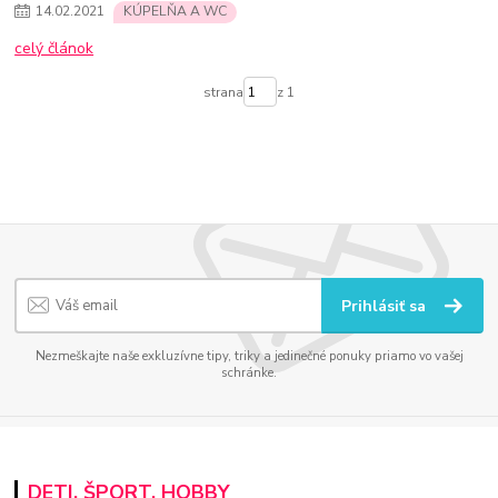
14
.
02
.
2021
KÚPELŇA A WC
celý článok
strana
z 1
Prihlásiť sa
Nezmeškajte naše exkluzívne tipy, triky a jedinečné ponuky priamo vo vašej
schránke.
DETI, ŠPORT, HOBBY