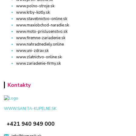
www.polno-stroje.sk
www.krby-kotly.sk
www.stavebnictvo-online.sk
www.maxiobchod-naradie.sk
www.moto-prislusenstvo.sk
www.firemne-zariadenie.sk
www.nahradnediely.online
www.uni-zdrav.sk
www.zlatnictvo-online.sk
www.zariadenie-firmy.sk
Kontakty
WWW.SANITA-KUPELNE.SK
+421 940 949 000