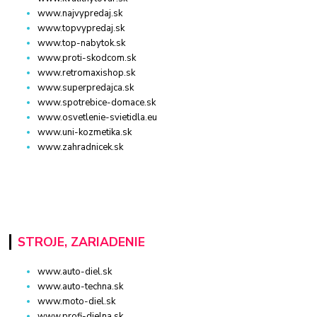
www.najvypredaj.sk
www.topvypredaj.sk
www.top-nabytok.sk
www.proti-skodcom.sk
www.retromaxishop.sk
www.superpredajca.sk
www.spotrebice-domace.sk
www.osvetlenie-svietidla.eu
www.uni-kozmetika.sk
www.zahradnicek.sk
STROJE, ZARIADENIE
www.auto-diel.sk
www.auto-techna.sk
www.moto-diel.sk
www.profi-dielna.sk