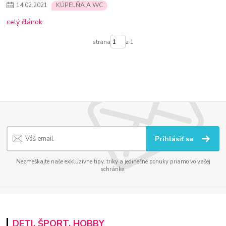
14
.
02
.
2021
KÚPELŇA A WC
celý článok
strana
z 1
Prihlásiť sa
Nezmeškajte naše exkluzívne tipy, triky a jedinečné ponuky priamo vo vašej
schránke.
DETI, ŠPORT, HOBBY