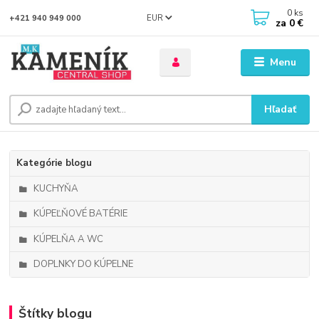
0
ks
EUR
+421 940 949 000
za
0 €
Menu
Hľadať
Kategórie blogu
KUCHYŇA
KÚPEĽŇOVÉ BATÉRIE
KÚPELŇA A WC
DOPLNKY DO KÚPELNE
Štítky blogu