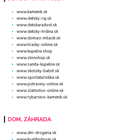
www.kamenik.sk
www.detsky-raj.sk
www.detskaradost.sk
www.detsky-hrdina.sk
www.domaci-milacik.sk
www.hracky-online.sk
www.kupelna.shop
www.stonshop.sk
www.sanita-kupelne.sk
www.skolsky-batoh.sk
www.sportaturistika.sk
www.potraviny-online.sk
www.zlatnictvo-online.sk
www.rybarstvo-kamenik.sk
DOM, ZÁHRADA
www.dm-drogeria.sk
www.kvalitnytovar.sk