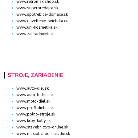
www.retromaxishop.sk
www.superpredajca.sk
www.spotrebice-domace.sk
www.osvetlenie-svietidla.eu
www.uni-kozmetika.sk
www.zahradnicek.sk
STROJE, ZARIADENIE
www.auto-diel.sk
www.auto-techna.sk
www.moto-diel.sk
www.profi-dielna.sk
www.polno-stroje.sk
www.krby-kotly.sk
www.stavebnictvo-online.sk
www.maxiobchod-naradie.sk