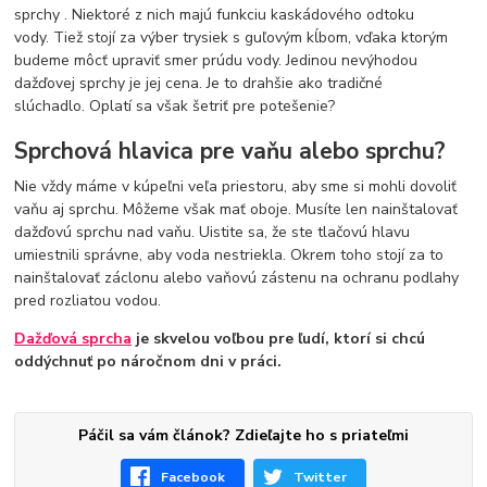
sprchy
. Niektoré z nich majú funkciu kaskádového odtoku
vody. Tiež stojí za výber trysiek s guľovým kĺbom, vďaka ktorým
budeme môcť upraviť smer prúdu vody. Jedinou nevýhodou
dažďovej sprchy je jej cena. Je to drahšie ako tradičné
slúchadlo. Oplatí sa však šetriť pre potešenie?
Sprchová hlavica pre vaňu alebo sprchu?
Nie vždy máme v kúpeľni veľa priestoru, aby sme si mohli dovoliť
vaňu aj sprchu. Môžeme však mať oboje. Musíte len nainštalovať
dažďovú sprchu nad vaňu. Uistite sa, že ste tlačovú hlavu
umiestnili správne, aby voda nestriekla. Okrem toho stojí za to
nainštalovať záclonu alebo
vaňovú zástenu
na ochranu podlahy
pred rozliatou vodou.
Dažďová sprcha
je skvelou voľbou pre ľudí, ktorí si chcú
oddýchnuť po náročnom dni v práci.
Páčil sa vám článok? Zdieľajte ho s priateľmi
Facebook
Twitter