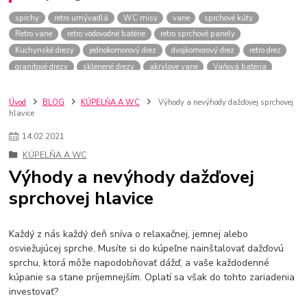
sprchy
retro umývadlá
WC misy
vane
sprchové kúty
Retro vane
retro vodovodné batérie
retro sprchové panely
Kuchynské drezy
jednokomorový drez
dvojkomorový drez
retro drez
granitové drezy
sklenené drezy
akrylove vane
Vaňová batéria
wc dosky
sprchový panel
retro kúpeľňa
závesné WC
stojace WC
odtoky
wc misa
umývadlá
medene drezy
Úvod
BLOG
KÚPELŇA A WC
Výhody a nevýhody dažďovej sprchovej
hlavice
Granitové drezy
keramické drezy
Oceľové drezy
Umávadlá
čierne drezy
kuchynské batérie
béžové drezy
Retro drezy
14
.
02
.
2021
Retro batérie
Umývadlá
WC dosky
oválne sprchové kúty
KÚPELŇA A WC
vstavané vane
Rohové vane
ventilátor
kúpeľňový ventilátor
Výhody a nevýhody dažďovej
Inštalácia ventilátora
Vane
Sprchy
sprchové police
sprchovej hlavice
police do kúpeľne
Sprchové súpravy
Sprchové hlavice
Sprchové hadice
Každý z nás každý deň sníva o relaxačnej, jemnej alebo
osviežujúcej sprche.
Musíte si do kúpeľne nainštalovať dažďovú
sprchu, ktorá môže napodobňovať dážď, a vaše každodenné
kúpanie sa stane príjemnejším.
Oplatí sa však do tohto zariadenia
investovať?