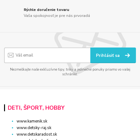
Rýchle doručenie tovaru
Vaša spokojnosť je pre nás prvoradá
Prihlásiť sa
Nezmeškajte naše exkluzívne tipy, triky a jedinečné ponuky priamo vo vašej
schránke.
DETI, ŠPORT, HOBBY
www.kamenik.sk
www.detsky-raj.sk
www.detskaradost.sk