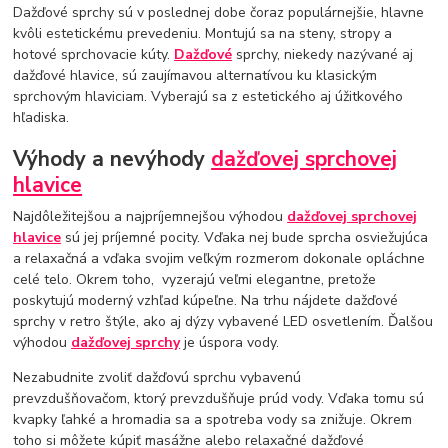
Dažďové sprchy
sú v poslednej dobe čoraz populárnejšie, hlavne
kvôli estetickému prevedeniu. Montujú sa na steny, stropy a
hotové sprchovacie kúty.
Dažďové
sprchy, niekedy nazývané aj
dažďové hlavice, sú zaujímavou alternatívou ku klasickým
sprchovým hlaviciam. Vyberajú sa z estetického aj úžitkového
hľadiska.
Výhody a nevýhody
dažďovej sprchovej
hlavice
Najdôležitejšou a najpríjemnejšou výhodou
dažďovej sprchovej
hlavice
sú jej príjemné pocity. Vďaka nej bude sprcha osviežujúca
a relaxačná a vďaka svojim veľkým rozmerom dokonale opláchne
celé telo. Okrem toho,
vyzerajú veľmi elegantne, pretože
poskytujú moderný vzhľad kúpeľne. Na trhu nájdete dažďové
sprchy v retro štýle, ako aj dýzy vybavené LED osvetlením. Ďalšou
výhodou
dažďovej sprchy
je úspora vody.
Nezabudnite zvoliť
dažďovú sprchu vybavenú
prevzdušňovačom,
ktorý prevzdušňuje prúd vody. Vďaka tomu sú
kvapky ľahké a hromadia sa a spotreba vody sa znižuje. Okrem
toho si môžete kúpiť
masážne alebo relaxačné dažďové