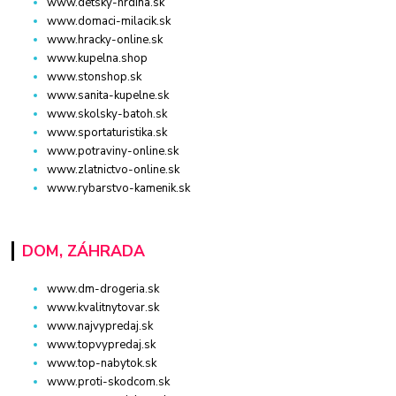
www.detsky-hrdina.sk
www.domaci-milacik.sk
www.hracky-online.sk
www.kupelna.shop
www.stonshop.sk
www.sanita-kupelne.sk
www.skolsky-batoh.sk
www.sportaturistika.sk
www.potraviny-online.sk
www.zlatnictvo-online.sk
www.rybarstvo-kamenik.sk
DOM, ZÁHRADA
www.dm-drogeria.sk
www.kvalitnytovar.sk
www.najvypredaj.sk
www.topvypredaj.sk
www.top-nabytok.sk
www.proti-skodcom.sk