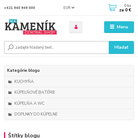
0
ks
EUR
+421 940 949 000
za
0 €
Menu
Hľadať
Kategórie blogu
KUCHYŇA
KÚPEĽŇOVÉ BATÉRIE
KÚPELŇA A WC
DOPLNKY DO KÚPELNE
Štítky blogu